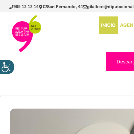
Saltar
965 12 12 14
C/San Fernando, 44
gilalbert@diputacional
al
contenido
INICIO
AGEN
Descar