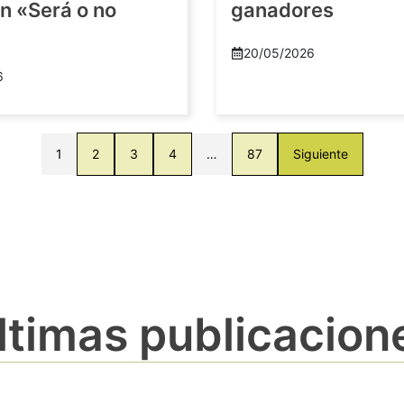
n «Será o no
ganadores
20/05/2026
6
1
2
3
4
…
87
Siguiente
ltimas publicacion