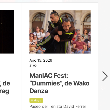
Ago 15, 2026
Ag
21:00
19
ManIAC Fest:
M
, de
“Dummies”, de Wako
n
rag
Danza
Í
8 days
9
Paseo del Tenista David Ferrer
Ce