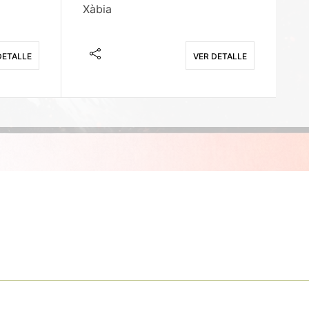
Xàbia
M
DETALLE
VER DETALLE