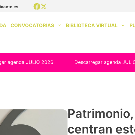
icante.es
DA
CONVOCATORIAS
BIBLIOTECA VIRTUAL
P
gar agenda JULIO 2026
Descarregar agenda JULI
Patrimonio, 
centran est