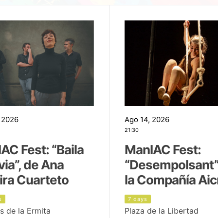
 2026
Ago 14, 2026
21:30
AC Fest: “Baila
ManIAC Fest:
uvia”, de Ana
“Desempolsant”
ira Cuarteto
la Compañía Aic
s
7 days
s de la Ermita
Plaza de la Libertad