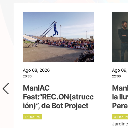
Ago 08, 2026
Ago 09,
20:30
22:00
ManIAC
ManI
Fest:“REC.ON(strucc
la ll
ión)”, de Bot Project
Pere
16 hours
41 hour
Jardine