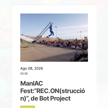
Ago 08, 2026
A
20:30
2
ManIAC
M
a
Fest:“REC.ON(strucció
l
n)”, de Bot Project
5 hours