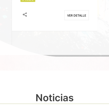
J
F
VER DETALLE
E
Noticias