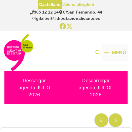
Saltar
Castellano
Valencià
English
al
965 12 12 14
C/San Fernando, 44
contenido
gilalbert@diputacionalicante.es
MENÚ
Descargar
Descarregar
agenda JULIO
agenda JULIOL
2026
2026