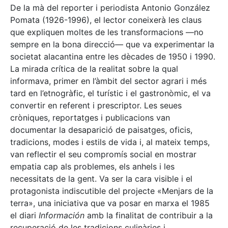
De la mà del reporter i periodista Antonio González
Pomata (1926-1996), el lector coneixerà les claus
que expliquen moltes de les transformacions —no
sempre en la bona direcció— que va experimentar la
societat alacantina entre les dècades de 1950 i 1990.
La mirada crítica de la realitat sobre la qual
informava, primer en l’àmbit del sector agrari i més
tard en l’etnogràfic, el turístic i el gastronòmic, el va
convertir en referent i prescriptor. Les seues
cròniques, reportatges i publicacions van
documentar la desaparició de paisatges, oficis,
tradicions, modes i estils de vida i, al mateix temps,
van reflectir el seu compromís social en mostrar
empatia cap als problemes, els anhels i les
necessitats de la gent. Va ser la cara visible i el
protagonista indiscutible del projecte «Menjars de la
terra», una iniciativa que va posar en marxa el 1985
el diari
Información
amb la finalitat de contribuir a la
recuperació de les tradicions culinàries i