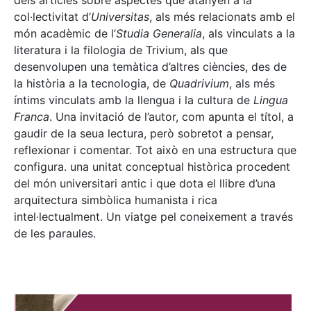
dels articles sobre aspectes que atanyen a la
col·lectivitat d’
Universitas
, als més relacionats amb el
món acadèmic de l’
Studia Generalia
, als vinculats a la
literatura i la filologia de Trivium, als que
desenvolupen una temàtica d’altres ciències, des de
la història a la tecnologia, de
Quadrivium
, als més
íntims vinculats amb la llengua i la cultura de
Lingua
Franca
. Una invitació de l’autor, com apunta el títol, a
gaudir de la seua lectura, però sobretot a pensar,
reflexionar i comentar. Tot això en una estructura que
configura. una unitat conceptual històrica procedent
del món universitari antic i que dota el llibre d’una
arquitectura simbòlica humanista i rica
intel·lectualment. Un viatge pel coneixement a través
de les paraules.