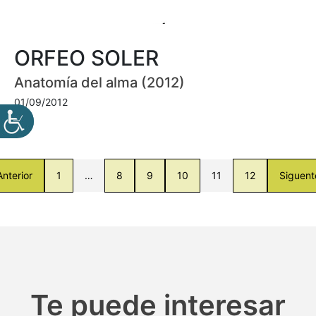
ORFEO SOLER
Anatomía del alma (2012)
01/09/2012
Anterior
1
…
8
9
10
11
12
Siguent
Te puede interesar