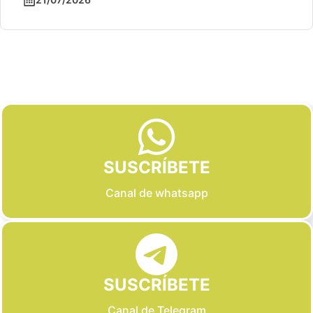
Slide 2 of 6
SUSCRÍBETE
Canal de whatsapp
SUSCRÍBETE
Canal de Telegram