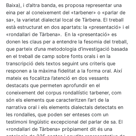
Baixa), i d’altra banda, es proposa representar una
eina per al coneixement del «tarbener» o «parlar de
sa», la varietat dialectal local de Tàrbena. El treball
està estructurat en dos apartats: la «presentació» i el
«rondallari de Tàrbena». En la «presentació» es
donen les claus per a entendre la fesomia del treball,
que parteix d’una metodologia d’investigació basada
en el treball de camp sobre fonts orals i en la
transcripció dels textos seguint uns criteris que
responen a la màxima fidelitat a la forma oral. Així
mateix es focalitza l’atenció en dos vessants
destacats que permeten aprofundir en el
coneixement del corpus rondallístic tarbener, com
són els elements que caracteritzen l’art de la
narrativa oral i els elements dialectals detectats en
les rondalles, que poden ser enteses com un
testimoni lingüístic excepcional del parlar de sa. El
«rondallari de Tàrbena» pròpiament dit és una