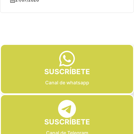
Slide 2 of 6
SUSCRÍBETE
Canal de whatsapp
SUSCRÍBETE
Canal de Telegram