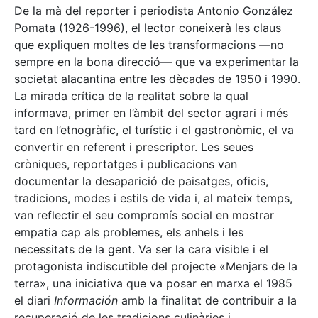
De la mà del reporter i periodista Antonio González
Pomata (1926-1996), el lector coneixerà les claus
que expliquen moltes de les transformacions —no
sempre en la bona direcció— que va experimentar la
societat alacantina entre les dècades de 1950 i 1990.
La mirada crítica de la realitat sobre la qual
informava, primer en l’àmbit del sector agrari i més
tard en l’etnogràfic, el turístic i el gastronòmic, el va
convertir en referent i prescriptor. Les seues
cròniques, reportatges i publicacions van
documentar la desaparició de paisatges, oficis,
tradicions, modes i estils de vida i, al mateix temps,
van reflectir el seu compromís social en mostrar
empatia cap als problemes, els anhels i les
necessitats de la gent. Va ser la cara visible i el
protagonista indiscutible del projecte «Menjars de la
terra», una iniciativa que va posar en marxa el 1985
el diari
Información
amb la finalitat de contribuir a la
recuperació de les tradicions culinàries i