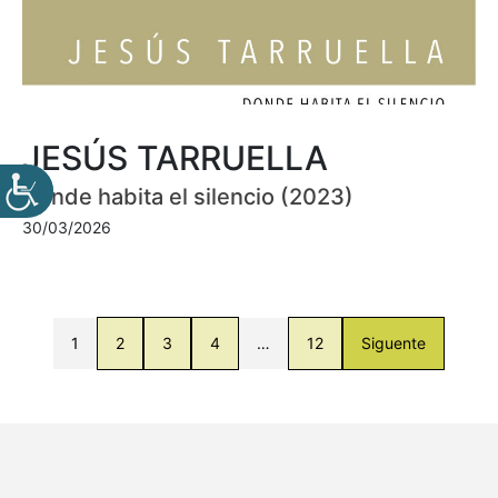
JESÚS TARRUELLA
Donde habita el silencio (2023)
30/03/2026
1
2
3
4
…
12
Siguente