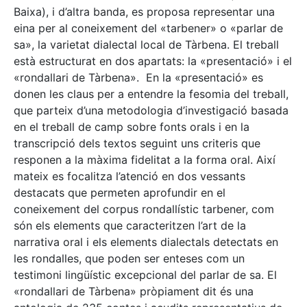
Baixa), i d’altra banda, es proposa representar una
eina per al coneixement del «tarbener» o «parlar de
sa», la varietat dialectal local de Tàrbena. El treball
està estructurat en dos apartats: la «presentació» i el
«rondallari de Tàrbena». En la «presentació» es
donen les claus per a entendre la fesomia del treball,
que parteix d’una metodologia d’investigació basada
en el treball de camp sobre fonts orals i en la
transcripció dels textos seguint uns criteris que
responen a la màxima fidelitat a la forma oral. Així
mateix es focalitza l’atenció en dos vessants
destacats que permeten aprofundir en el
coneixement del corpus rondallístic tarbener, com
són els elements que caracteritzen l’art de la
narrativa oral i els elements dialectals detectats en
les rondalles, que poden ser enteses com un
testimoni lingüístic excepcional del parlar de sa. El
«rondallari de Tàrbena» pròpiament dit és una