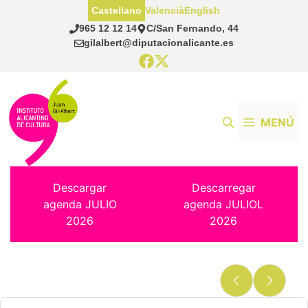
Saltar
Castellano
Valencià
English
al
965 12 12 14
C/San Fernando, 44
contenido
gilalbert@diputacionalicante.es
MENÚ
Descargar
Descarregar
agenda JULIO
agenda JULIOL
2026
2026