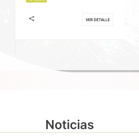
J
F
VER DETALLE
E
Noticias