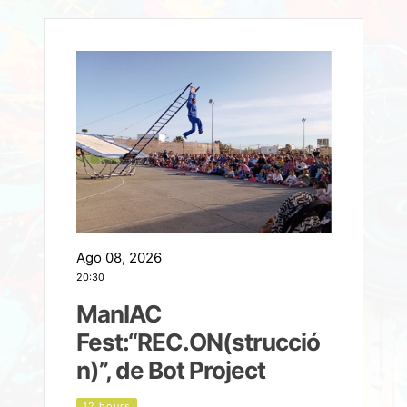
Ago 08, 2026
A
20:30
2
ManIAC
M
a
Fest:“REC.ON(strucció
l
n)”, de Bot Project
12 hours