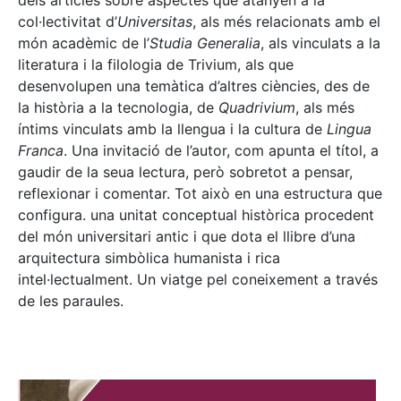
dels articles sobre aspectes que atanyen a la
col·lectivitat d’
Universitas
, als més relacionats amb el
món acadèmic de l’
Studia Generalia
, als vinculats a la
literatura i la filologia de Trivium, als que
desenvolupen una temàtica d’altres ciències, des de
la història a la tecnologia, de
Quadrivium
, als més
íntims vinculats amb la llengua i la cultura de
Lingua
Franca
. Una invitació de l’autor, com apunta el títol, a
gaudir de la seua lectura, però sobretot a pensar,
reflexionar i comentar. Tot això en una estructura que
configura. una unitat conceptual històrica procedent
del món universitari antic i que dota el llibre d’una
arquitectura simbòlica humanista i rica
intel·lectualment. Un viatge pel coneixement a través
de les paraules.