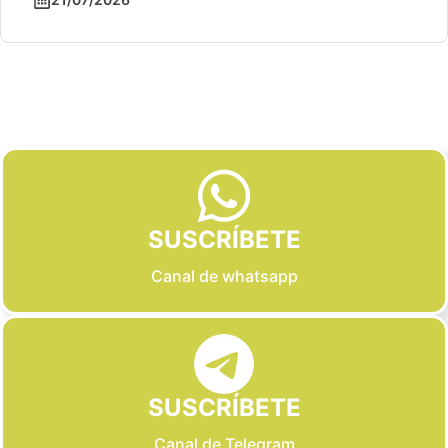
Slide 2 of 6
SUSCRÍBETE
Canal de whatsapp
SUSCRÍBETE
Canal de Telegram