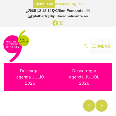
Saltar
Castellano
Valencià
English
al
965 12 12 14
C/San Fernando, 44
contenido
gilalbert@diputacionalicante.es
MENÚ
Descargar
Descarregar
agenda JULIO
agenda JULIOL
2026
2026