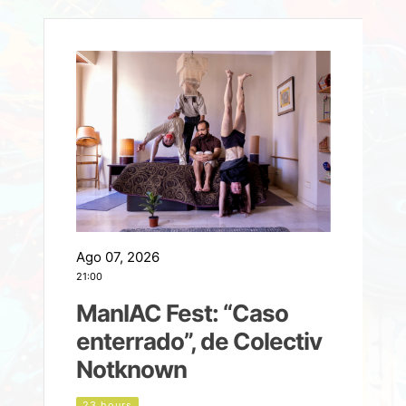
Ago 07, 2026
A
21:00
2
ManIAC Fest: “Caso
a
enterrado”, de Colectiv
Notknown
d
23 hours