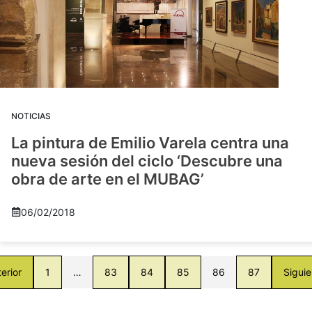
NOTICIAS
La pintura de Emilio Varela centra una
nueva sesión del ciclo ‘Descubre una
obra de arte en el MUBAG’
06/02/2018
erior
1
…
83
84
85
86
87
Siguie