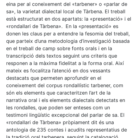
eina per al coneixement del «tarbener» o «parlar de
sa», la varietat dialectal local de Tàrbena. El treball
està estructurat en dos apartats: la «presentació» i el
«rondallari de Tàrbena». En la «presentació» es
donen les claus per a entendre la fesomia del treball,
que parteix d’una metodologia d’investigació basada
en el treball de camp sobre fonts orals i en la
transcripció dels textos seguint uns criteris que
responen a la màxima fidelitat a la forma oral. Així
mateix es focalitza l’atenció en dos vessants
destacats que permeten aprofundir en el
coneixement del corpus rondallístic tarbener, com
són els elements que caracteritzen l’art de la
narrativa oral i els elements dialectals detectats en
les rondalles, que poden ser enteses com un
testimoni lingüístic excepcional del parlar de sa. El
«rondallari de Tàrbena» pròpiament dit és una
antologia de 235 contes i acudits representatius de
la tradició oral tarbenera, seguint la catalogació