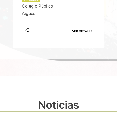
Colegio Público
Aigües
E
VER DETALLE
Noticias