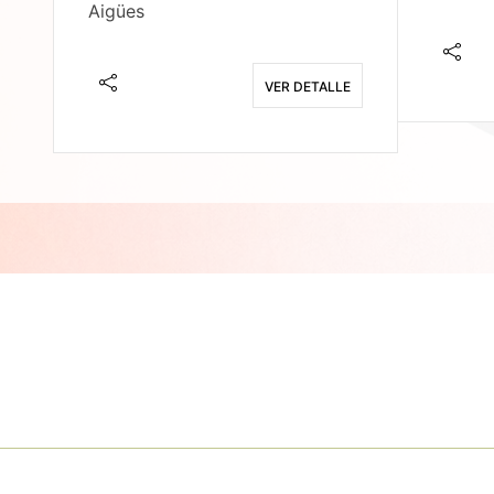
Aigües
E
VER DETALLE