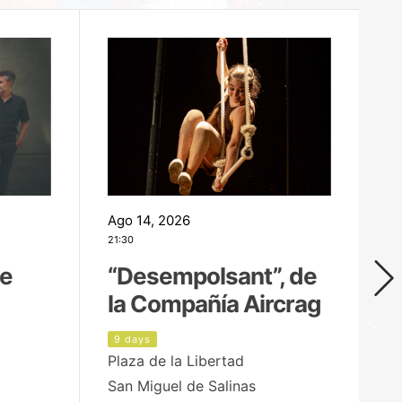
Ago 14, 2026
Ag
21:30
21
de
“Desempolsant”, de
“
la Compañía Aircrag
D
9 days
1
Plaza de la Libertad
pa
San Miguel de Salinas
X