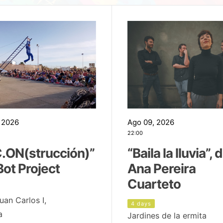
 2026
Ago 09, 2026
22:00
.ON(strucción)”
“Baila la lluvia”, 
Bot Project
Ana Pereira
Cuarteto
uan Carlos I,
4 days
a
Jardines de la ermita