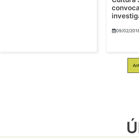
convoca 
investi
09/02/201
Ant
Ú