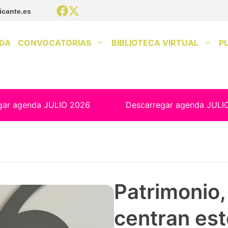
icante.es
DA
CONVOCATORIAS
BIBLIOTECA VIRTUAL
P
gar agenda JULIO 2026
Descarregar agenda JULI
Patrimonio, 
centran est