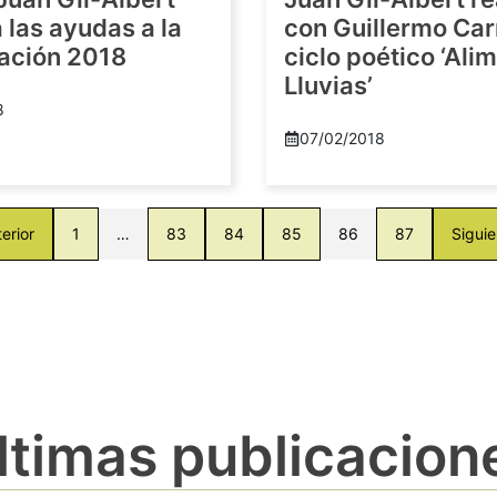
las ayudas a la
con Guillermo Car
gación 2018
ciclo poético ‘Al
Lluvias’
8
07/02/2018
erior
1
…
83
84
85
86
87
Siguie
ltimas publicacion