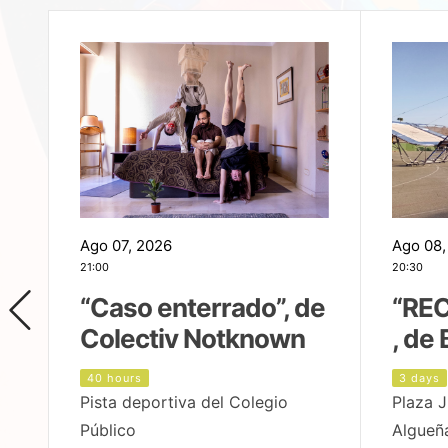
Ago 07, 2026
Ago 08,
21:00
20:30
,
“Caso enterrado”, de
“REC
Colectiv Notknown
, de 
40 hours
3 days
Pista deportiva del Colegio
Plaza J
Público
Algueñ