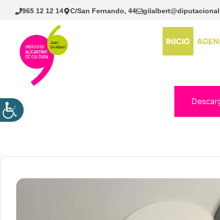
Saltar
965 12 12 14
C/San Fernando, 44
gilalbert@diputacional
al
contenido
INICIO
AGEN
Descar