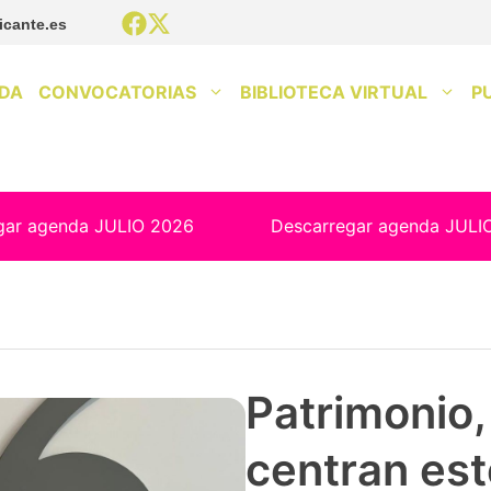
icante.es
DA
CONVOCATORIAS
BIBLIOTECA VIRTUAL
P
gar agenda JULIO 2026
Descarregar agenda JULI
Patrimonio, 
centran est