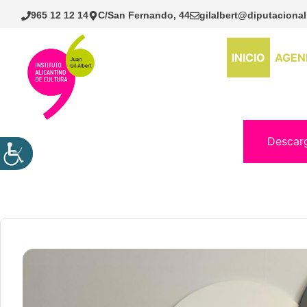
Saltar
965 12 12 14
C/San Fernando, 44
gilalbert@diputacional
al
contenido
INICIO
AGEN
Descar