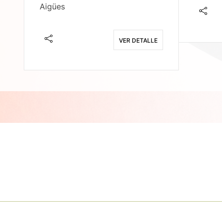
Aigües
E
VER DETALLE