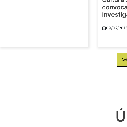
convoca 
investi
09/02/201
Ant
Ú