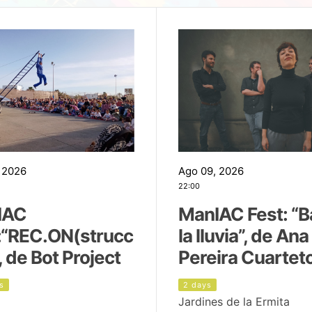
 2026
Ago 09, 2026
22:00
IAC
ManIAC Fest: “B
:“REC.ON(strucc
la lluvia”, de Ana
, de Bot Project
Pereira Cuartet
s
2 days
Jardines de la Ermita