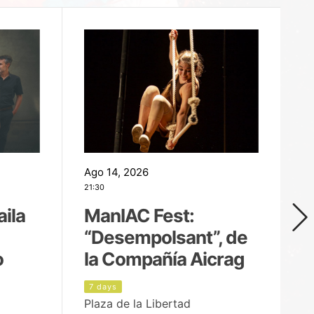
Ago 14, 2026
Ag
21:30
21
aila
ManIAC Fest:
M
“Desempolsant”, de
“
o
la Compañía Aicrag
D
7 days
8
Plaza de la Libertad
Pa