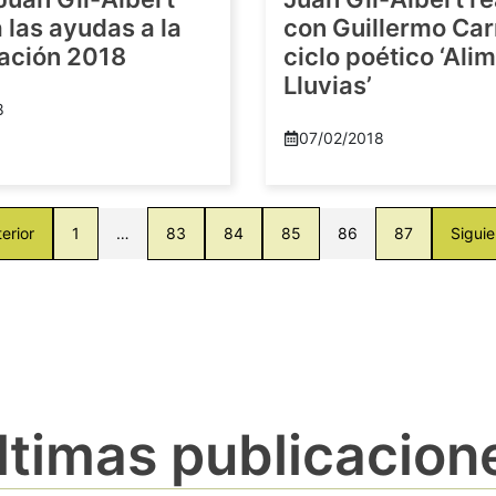
las ayudas a la
con Guillermo Car
gación 2018
ciclo poético ‘Al
Lluvias’
8
07/02/2018
erior
1
…
83
84
85
86
87
Siguie
ltimas publicacion