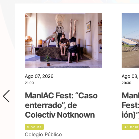
Ago 07, 2026
Ago 08,
21:00
20:30
ManIAC Fest: “Caso
Man
enterrado”, de
Fest
Colectiv Notknown
ión)”
9 hours
33 hour
Colegio Público