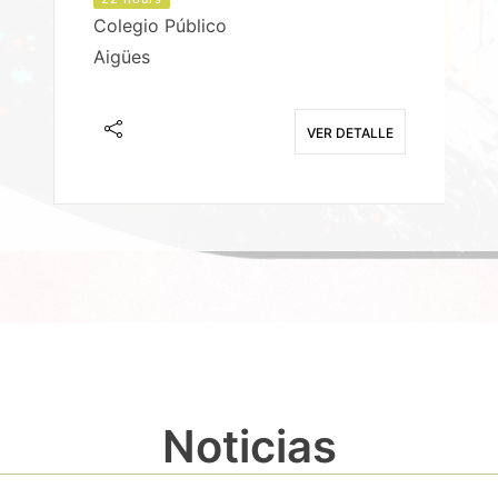
Colegio Público
Aigües
E
VER DETALLE
Noticias