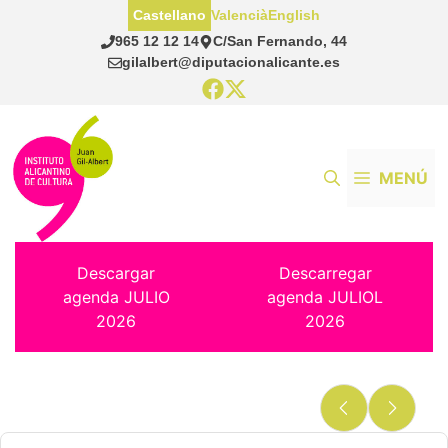
Saltar
Castellano
Valencià
English
al
965 12 12 14
C/San Fernando, 44
contenido
gilalbert@diputacionalicante.es
MENÚ
Descargar
Descarregar
agenda JULIO
agenda JULIOL
2026
2026