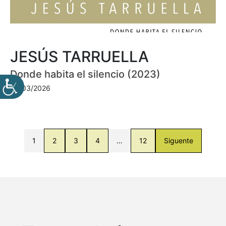
JESÚS TARRUELLA
Donde habita el silencio (2023)
30/03/2026
1
2
3
4
…
12
Siguente