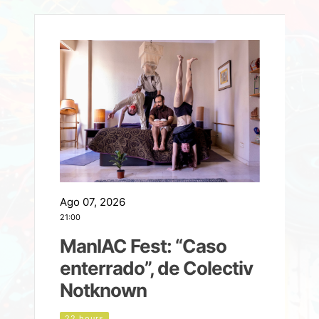
Ago 07, 2026
A
21:00
2
ManIAC Fest: “Caso
a
enterrado”, de Colectiv
Notknown
d
22 hours