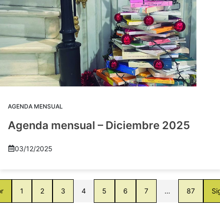
AGENDA MENSUAL
Agenda mensual – Diciembre 2025
03/12/2025
or
1
2
3
4
5
6
7
…
87
Si