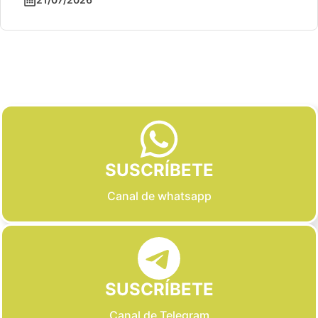
Slide 2 of 6
SUSCRÍBETE
Canal de whatsapp
SUSCRÍBETE
Canal de Telegram