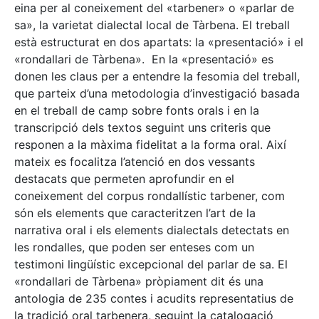
eina per al coneixement del «tarbener» o «parlar de
sa», la varietat dialectal local de Tàrbena. El treball
està estructurat en dos apartats: la «presentació» i el
«rondallari de Tàrbena». En la «presentació» es
donen les claus per a entendre la fesomia del treball,
que parteix d’una metodologia d’investigació basada
en el treball de camp sobre fonts orals i en la
transcripció dels textos seguint uns criteris que
responen a la màxima fidelitat a la forma oral. Així
mateix es focalitza l’atenció en dos vessants
destacats que permeten aprofundir en el
coneixement del corpus rondallístic tarbener, com
són els elements que caracteritzen l’art de la
narrativa oral i els elements dialectals detectats en
les rondalles, que poden ser enteses com un
testimoni lingüístic excepcional del parlar de sa. El
«rondallari de Tàrbena» pròpiament dit és una
antologia de 235 contes i acudits representatius de
la tradició oral tarbenera, seguint la catalogació