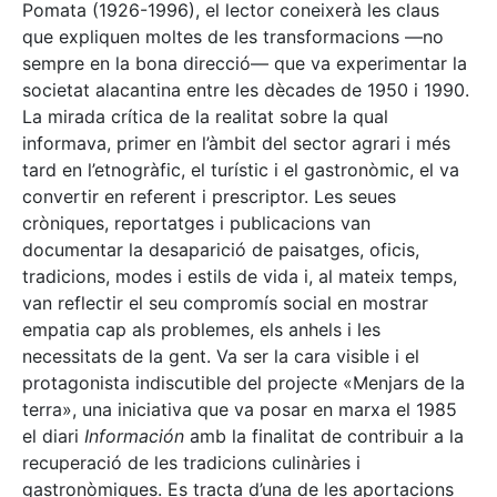
Pomata (1926-1996), el lector coneixerà les claus
que expliquen moltes de les transformacions —no
sempre en la bona direcció— que va experimentar la
societat alacantina entre les dècades de 1950 i 1990.
La mirada crítica de la realitat sobre la qual
informava, primer en l’àmbit del sector agrari i més
tard en l’etnogràfic, el turístic i el gastronòmic, el va
convertir en referent i prescriptor. Les seues
cròniques, reportatges i publicacions van
documentar la desaparició de paisatges, oficis,
tradicions, modes i estils de vida i, al mateix temps,
van reflectir el seu compromís social en mostrar
empatia cap als problemes, els anhels i les
necessitats de la gent. Va ser la cara visible i el
protagonista indiscutible del projecte «Menjars de la
terra», una iniciativa que va posar en marxa el 1985
el diari
Información
amb la finalitat de contribuir a la
recuperació de les tradicions culinàries i
gastronòmiques. Es tracta d’una de les aportacions