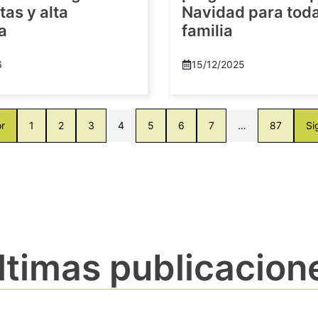
as y alta
Navidad para toda
a
familia
6
15/12/2025
or
1
2
3
4
5
6
7
…
87
Si
ltimas publicacion