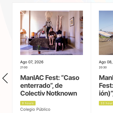
Ago 07, 2026
Ago 08,
21:00
20:30
ManIAC Fest: “Caso
Man
enterrado”, de
Fest
Colectiv Notknown
ión)”
9 hours
33 hour
Colegio Público