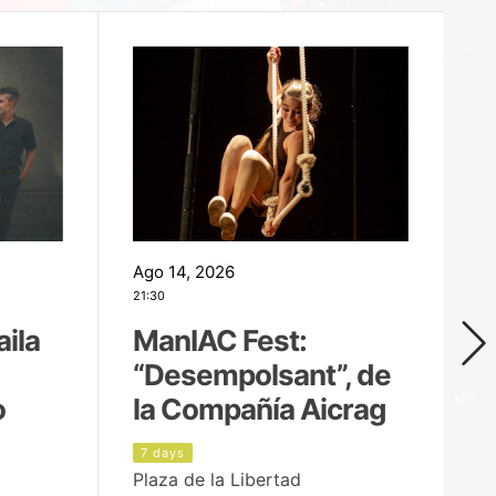
Ago 14, 2026
Ag
21:30
21
aila
ManIAC Fest:
M
“Desempolsant”, de
“
o
la Compañía Aicrag
D
7 days
8
Plaza de la Libertad
Pa