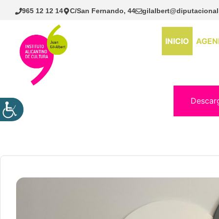
Saltar
965 12 12 14
C/San Fernando, 44
gilalbert@diputacional
al
contenido
INICIO
AGEN
Descar