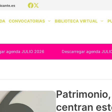
icante.es
DA
CONVOCATORIAS
BIBLIOTECA VIRTUAL
P
gar agenda JULIO 2026
Descarregar agenda JULI
Patrimonio, 
centran est