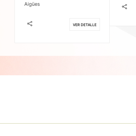
Aigües
E
VER DETALLE