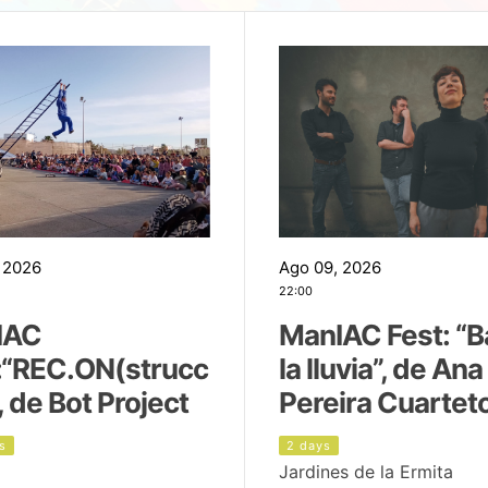
 2026
Ago 09, 2026
22:00
IAC
ManIAC Fest: “B
:“REC.ON(strucc
la lluvia”, de Ana
, de Bot Project
Pereira Cuartet
s
2 days
Jardines de la Ermita