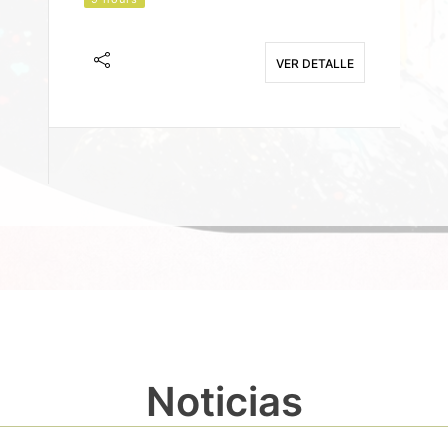
J
F
VER DETALLE
E
Noticias