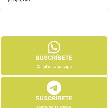
Slide 2 of 6
SUSCRÍBETE
Canal de whatsapp
SUSCRÍBETE
Canal de Telegram