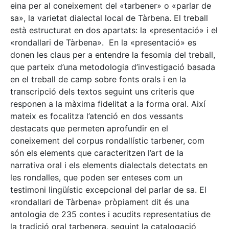
eina per al coneixement del «tarbener» o «parlar de
sa», la varietat dialectal local de Tàrbena. El treball
està estructurat en dos apartats: la «presentació» i el
«rondallari de Tàrbena». En la «presentació» es
donen les claus per a entendre la fesomia del treball,
que parteix d’una metodologia d’investigació basada
en el treball de camp sobre fonts orals i en la
transcripció dels textos seguint uns criteris que
responen a la màxima fidelitat a la forma oral. Així
mateix es focalitza l’atenció en dos vessants
destacats que permeten aprofundir en el
coneixement del corpus rondallístic tarbener, com
són els elements que caracteritzen l’art de la
narrativa oral i els elements dialectals detectats en
les rondalles, que poden ser enteses com un
testimoni lingüístic excepcional del parlar de sa. El
«rondallari de Tàrbena» pròpiament dit és una
antologia de 235 contes i acudits representatius de
la tradició oral tarbenera, seguint la catalogació