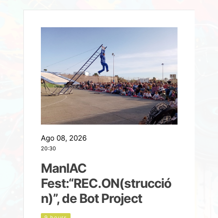
Ago 08, 2026
A
20:30
2
ManIAC
M
a
Fest:“REC.ON(strucció
l
n)”, de Bot Project
9 hours