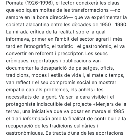
Pomata (1926-1996), el lector coneixerà les claus
que expliquen moltes de les transformacions —no
sempre en la bona direcció— que va experimentar la
societat alacantina entre les dècades de 1950 i 1990.
La mirada crítica de la realitat sobre la qual
informava, primer en l’àmbit del sector agrari i més
tard en l’etnogràfic, el turístic i el gastronòmic, el va
convertir en referent i prescriptor. Les seues
cròniques, reportatges i publicacions van
documentar la desaparició de paisatges, oficis,
tradicions, modes i estils de vida i, al mateix temps,
van reflectir el seu compromís social en mostrar
empatia cap als problemes, els anhels i les
necessitats de la gent. Va ser la cara visible i el
protagonista indiscutible del projecte «Menjars de la
terra», una iniciativa que va posar en marxa el 1985
el diari
Información
amb la finalitat de contribuir a la
recuperació de les tradicions culinàries i
gastronòmiques. Es tracta d’una de les aportacions