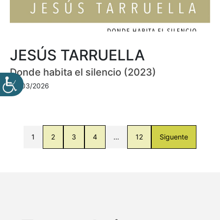
JESÚS TARRUELLA
Donde habita el silencio (2023)
30/03/2026
1
2
3
4
…
12
Siguente