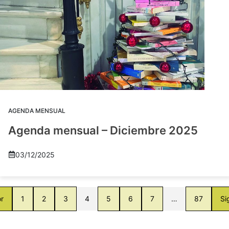
AGENDA MENSUAL
Agenda mensual – Diciembre 2025
03/12/2025
or
1
2
3
4
5
6
7
…
87
Si