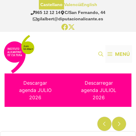
Saltar
Castellano
Valencià
English
al
965 12 12 14
C/San Fernando, 44
contenido
gilalbert@diputacionalicante.es
MENÚ
Descargar
Descarregar
agenda JULIO
agenda JULIOL
2026
2026