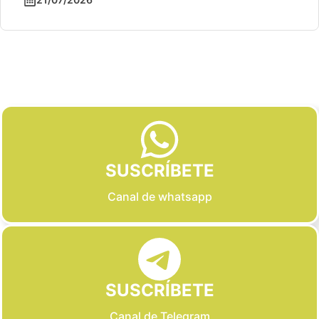
Slide 2 of 6
SUSCRÍBETE
Canal de whatsapp
SUSCRÍBETE
Canal de Telegram