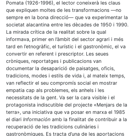
Pomata (1926-1996), el lector coneixerà les claus
que expliquen moltes de les transformacions —no
sempre en la bona direcció— que va experimentar la
societat alacantina entre les dècades de 1950 i 1990.
La mirada crítica de la realitat sobre la qual
informava, primer en l’àmbit del sector agrari i més
tard en l’etnogràfic, el turístic i el gastronòmic, el va
convertir en referent i prescriptor. Les seues
cròniques, reportatges i publicacions van
documentar la desaparició de paisatges, oficis,
tradicions, modes i estils de vida i, al mateix temps,
van reflectir el seu compromís social en mostrar
empatia cap als problemes, els anhels i les
necessitats de la gent. Va ser la cara visible i el
protagonista indiscutible del projecte «Menjars de la
terra», una iniciativa que va posar en marxa el 1985
el diari
Información
amb la finalitat de contribuir a la
recuperació de les tradicions culinàries i
gastronòmiques. Es tracta d’una de les aportacions