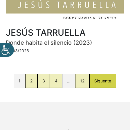
JESÚS TARRUELLA
Donde habita el silencio (2023)
30/03/2026
1
2
3
4
…
12
Siguente