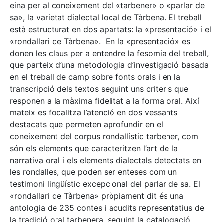
eina per al coneixement del «tarbener» o «parlar de
sa», la varietat dialectal local de Tàrbena. El treball
està estructurat en dos apartats: la «presentació» i el
«rondallari de Tàrbena». En la «presentació» es
donen les claus per a entendre la fesomia del treball,
que parteix d’una metodologia d’investigació basada
en el treball de camp sobre fonts orals i en la
transcripció dels textos seguint uns criteris que
responen a la màxima fidelitat a la forma oral. Així
mateix es focalitza l’atenció en dos vessants
destacats que permeten aprofundir en el
coneixement del corpus rondallístic tarbener, com
són els elements que caracteritzen l’art de la
narrativa oral i els elements dialectals detectats en
les rondalles, que poden ser enteses com un
testimoni lingüístic excepcional del parlar de sa. El
«rondallari de Tàrbena» pròpiament dit és una
antologia de 235 contes i acudits representatius de
la tradició oral tarbenera, seguint la catalogació