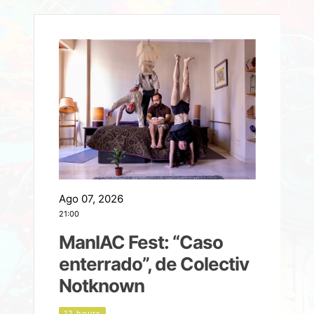
Ago 07, 2026
A
21:00
2
ManIAC Fest: “Caso
a
enterrado”, de Colectiv
Notknown
n
12 hours