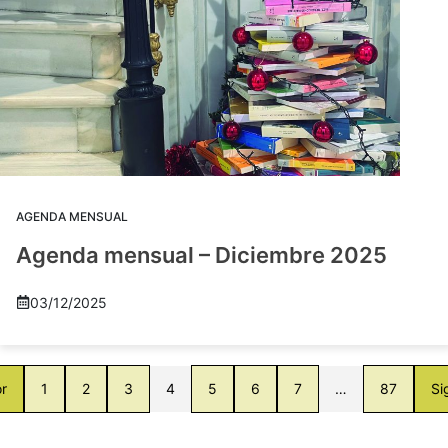
AGENDA MENSUAL
Agenda mensual – Diciembre 2025
03/12/2025
or
1
2
3
4
5
6
7
…
87
Si