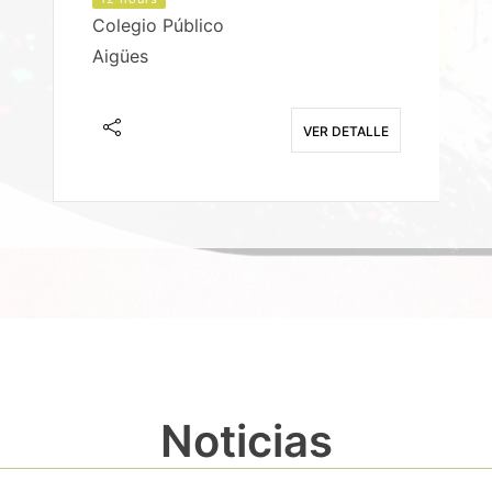
Colegio Público
Aigües
E
VER DETALLE
Noticias