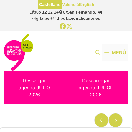
Saltar
Castellano
Valencià
English
al
965 12 12 14
C/San Fernando, 44
contenido
gilalbert@diputacionalicante.es
MENÚ
Descargar
Descarregar
agenda JULIO
agenda JULIOL
2026
2026