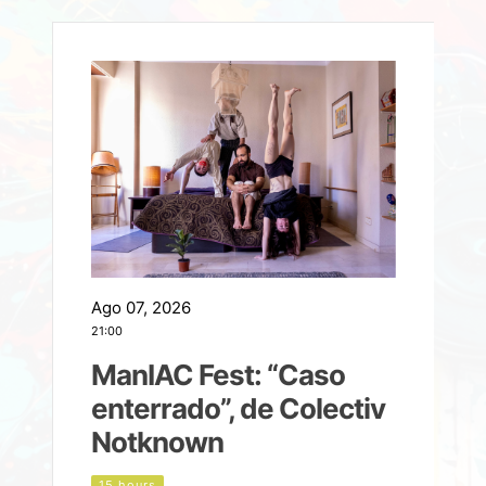
Ago 07, 2026
A
21:00
2
ManIAC Fest: “Caso
a
enterrado”, de Colectiv
Notknown
n
15 hours