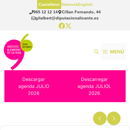
Saltar
Castellano
Valencià
English
al
965 12 12 14
C/San Fernando, 44
contenido
gilalbert@diputacionalicante.es
MENÚ
Descargar
Descarregar
agenda JULIO
agenda JULIOL
2026
2026