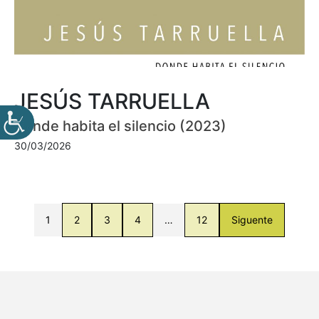
JESÚS TARRUELLA
Donde habita el silencio (2023)
30/03/2026
1
2
3
4
…
12
Siguente