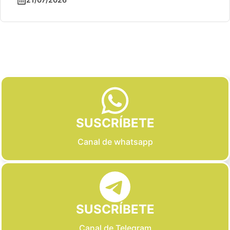
Slide 2 of 6
SUSCRÍBETE
Canal de whatsapp
SUSCRÍBETE
Canal de Telegram