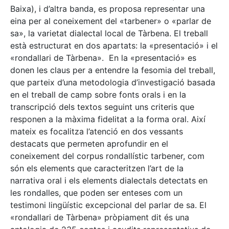
Baixa), i d’altra banda, es proposa representar una
eina per al coneixement del «tarbener» o «parlar de
sa», la varietat dialectal local de Tàrbena. El treball
està estructurat en dos apartats: la «presentació» i el
«rondallari de Tàrbena». En la «presentació» es
donen les claus per a entendre la fesomia del treball,
que parteix d’una metodologia d’investigació basada
en el treball de camp sobre fonts orals i en la
transcripció dels textos seguint uns criteris que
responen a la màxima fidelitat a la forma oral. Així
mateix es focalitza l’atenció en dos vessants
destacats que permeten aprofundir en el
coneixement del corpus rondallístic tarbener, com
són els elements que caracteritzen l’art de la
narrativa oral i els elements dialectals detectats en
les rondalles, que poden ser enteses com un
testimoni lingüístic excepcional del parlar de sa. El
«rondallari de Tàrbena» pròpiament dit és una