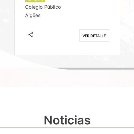
Colegio Público
Aigües
E
VER DETALLE
Noticias