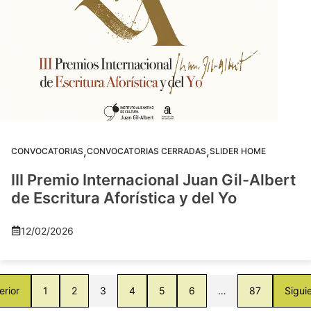
,
,
CONVOCATORIAS
CONVOCATORIAS CERRADAS
SLIDER HOME
III Premio Internacional Juan Gil-Albert
de Escritura Aforística y del Yo
12/02/2026
erior
1
2
3
4
5
6
…
87
Sigui