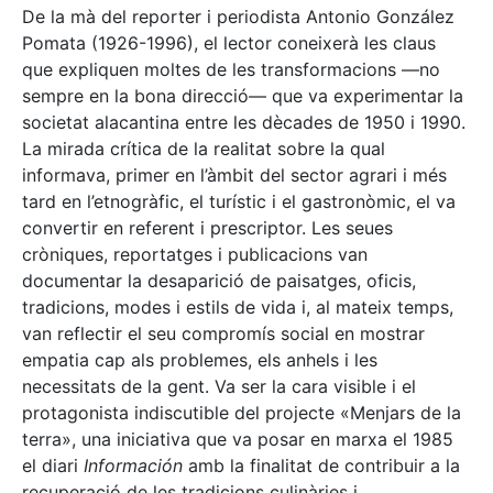
De la mà del reporter i periodista Antonio González
Pomata (1926-1996), el lector coneixerà les claus
que expliquen moltes de les transformacions —no
sempre en la bona direcció— que va experimentar la
societat alacantina entre les dècades de 1950 i 1990.
La mirada crítica de la realitat sobre la qual
informava, primer en l’àmbit del sector agrari i més
tard en l’etnogràfic, el turístic i el gastronòmic, el va
convertir en referent i prescriptor. Les seues
cròniques, reportatges i publicacions van
documentar la desaparició de paisatges, oficis,
tradicions, modes i estils de vida i, al mateix temps,
van reflectir el seu compromís social en mostrar
empatia cap als problemes, els anhels i les
necessitats de la gent. Va ser la cara visible i el
protagonista indiscutible del projecte «Menjars de la
terra», una iniciativa que va posar en marxa el 1985
el diari
Información
amb la finalitat de contribuir a la
recuperació de les tradicions culinàries i