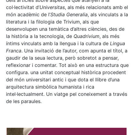
dels articles sobre aspectes que atanyen a la
col·lectivitat d’
Universitas
, als més relacionats amb el
món acadèmic de l’
Studia Generalia
, als vinculats a la
literatura i la filologia de Trivium, als que
desenvolupen una temàtica d’altres ciències, des de
la història a la tecnologia, de
Quadrivium
, als més
íntims vinculats amb la llengua i la cultura de
Lingua
Franca
. Una invitació de l’autor, com apunta el títol, a
gaudir de la seua lectura, però sobretot a pensar,
reflexionar i comentar. Tot això en una estructura que
configura. una unitat conceptual històrica procedent
del món universitari antic i que dota el llibre d’una
arquitectura simbòlica humanista i rica
intel·lectualment. Un viatge pel coneixement a través
de les paraules.