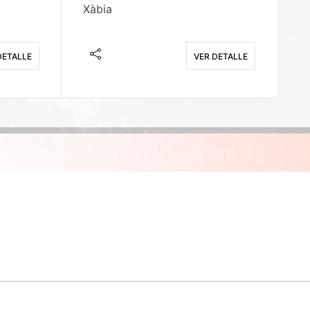
Xàbia
M
DETALLE
VER DETALLE