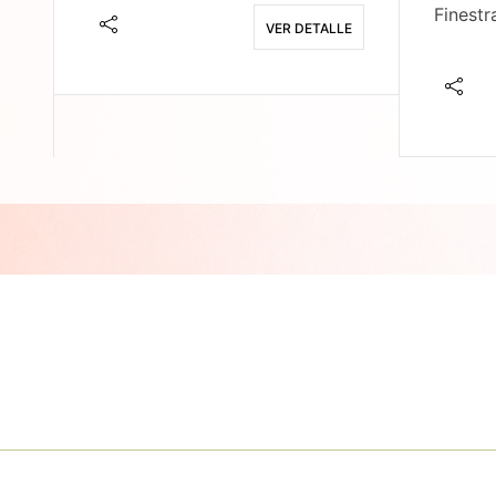
Finestr
VER DETALLE
E