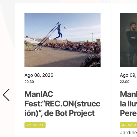
Ago 08, 2026
Ago 09,
20:30
22:00
ManIAC
ManI
Fest:“REC.ON(strucc
la ll
ión)”, de Bot Project
Pere
22 hours
47 hour
Jardine