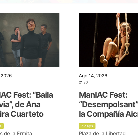
 2026
Ago 14, 2026
21:30
AC Fest: “Baila
ManIAC Fest:
uvia”, de Ana
“Desempolsant”
ira Cuarteto
la Compañía Aic
s
7 days
s de la Ermita
Plaza de la Libertad