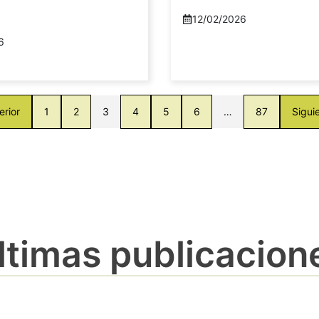
12/02/2026
6
erior
1
2
3
4
5
6
…
87
Sigui
ltimas publicacion