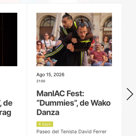
Ago 15, 2026
Ag
21:00
19
ManIAC Fest:
M
, de
“Dummies”, de Wako
n
rag
Danza
Í
8 days
9
Paseo del Tenista David Ferrer
Ce