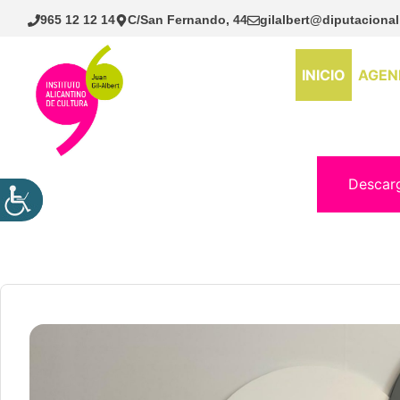
Saltar
965 12 12 14
C/San Fernando, 44
gilalbert@diputacional
al
contenido
INICIO
AGEN
Descar