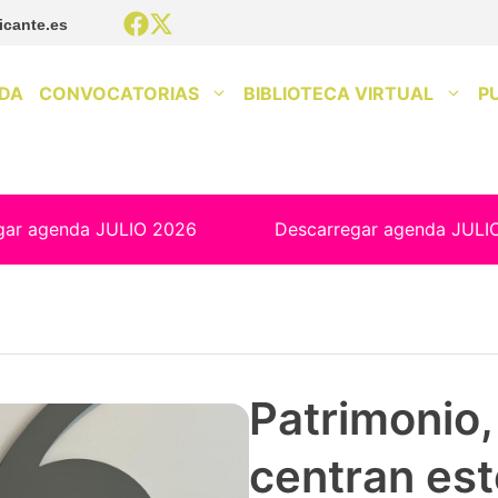
icante.es
DA
CONVOCATORIAS
BIBLIOTECA VIRTUAL
P
gar agenda JULIO 2026
Descarregar agenda JULI
Patrimonio, 
centran est