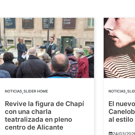
,
,
NOTICIAS
SLIDER HOME
NOTICIAS
SLI
Revive la figura de Chapí
El nuev
con una charla
Canelob
teatralizada en pleno
al estilo
centro de Alicante
24/03/202