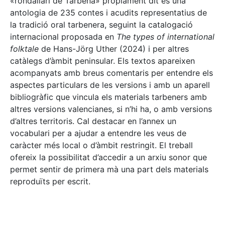
«rondallari de Tàrbena» pròpiament dit és una
antologia de 235 contes i acudits representatius de
la tradició oral tarbenera, seguint la catalogació
internacional proposada en
The types of international
folktale
de Hans-Jörg Uther (2024) i per altres
catàlegs d’àmbit peninsular. Els textos apareixen
acompanyats amb breus comentaris per entendre els
aspectes particulars de les versions i amb un aparell
bibliogràfic que vincula els materials tarbeners amb
altres versions valencianes, si n’hi ha, o amb versions
d’altres territoris. Cal destacar en l’annex un
vocabulari per a ajudar a entendre les veus de
caràcter més local o d’àmbit restringit. El treball
ofereix la possibilitat d’accedir a un arxiu sonor que
permet sentir de primera mà una part dels materials
reproduïts per escrit.