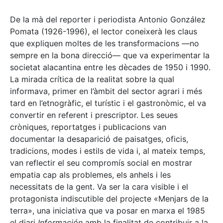
De la mà del reporter i periodista Antonio González
Pomata (1926-1996), el lector coneixerà les claus
que expliquen moltes de les transformacions —no
sempre en la bona direcció— que va experimentar la
societat alacantina entre les dècades de 1950 i 1990.
La mirada crítica de la realitat sobre la qual
informava, primer en l’àmbit del sector agrari i més
tard en l’etnogràfic, el turístic i el gastronòmic, el va
convertir en referent i prescriptor. Les seues
cròniques, reportatges i publicacions van
documentar la desaparició de paisatges, oficis,
tradicions, modes i estils de vida i, al mateix temps,
van reflectir el seu compromís social en mostrar
empatia cap als problemes, els anhels i les
necessitats de la gent. Va ser la cara visible i el
protagonista indiscutible del projecte «Menjars de la
terra», una iniciativa que va posar en marxa el 1985
el diari
Información
amb la finalitat de contribuir a la