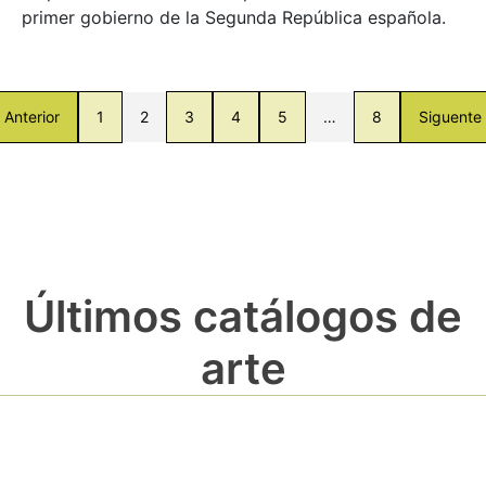
primer gobierno de la Segunda República española.
Anterior
1
2
3
4
5
…
8
Siguente
Últimos catálogos de
arte