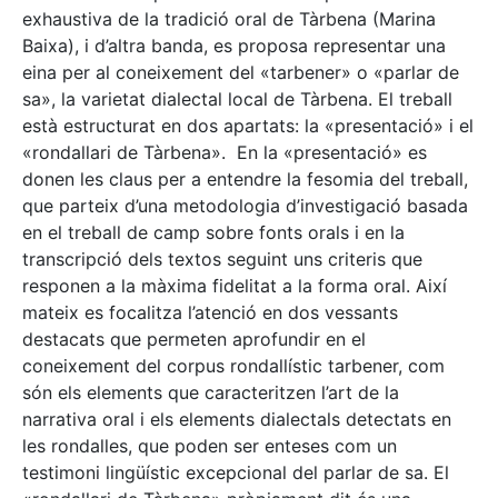
exhaustiva de la tradició oral de Tàrbena (Marina
Baixa), i d’altra banda, es proposa representar una
eina per al coneixement del «tarbener» o «parlar de
sa», la varietat dialectal local de Tàrbena. El treball
està estructurat en dos apartats: la «presentació» i el
«rondallari de Tàrbena». En la «presentació» es
donen les claus per a entendre la fesomia del treball,
que parteix d’una metodologia d’investigació basada
en el treball de camp sobre fonts orals i en la
transcripció dels textos seguint uns criteris que
responen a la màxima fidelitat a la forma oral. Així
mateix es focalitza l’atenció en dos vessants
destacats que permeten aprofundir en el
coneixement del corpus rondallístic tarbener, com
són els elements que caracteritzen l’art de la
narrativa oral i els elements dialectals detectats en
les rondalles, que poden ser enteses com un
testimoni lingüístic excepcional del parlar de sa. El