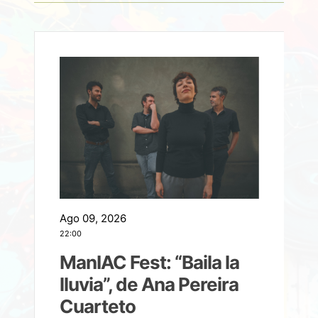
Ago 09, 2026
A
22:00
21
ManIAC Fest: “Baila la
a
lluvia”, de Ana Pereira
Cuarteto