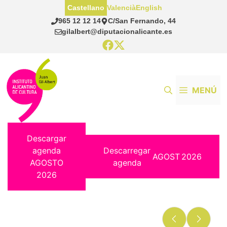
Saltar
Castellano
Valencià
English
al
965 12 12 14
C/San Fernando, 44
contenido
gilalbert@diputacionalicante.es
MENÚ
Descargar
agenda
Descarregar
AGOST
2026
AGOSTO
agenda
2026