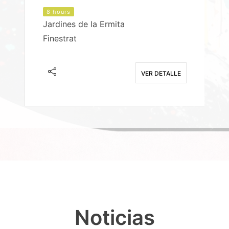
8 hours
Jardines de la Ermita
P
Finestrat
S
E
VER DETALLE
Noticias