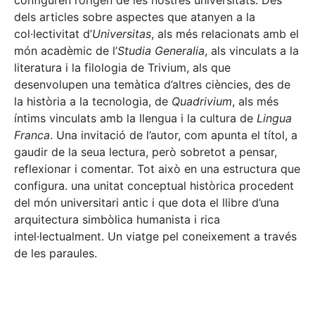
configuren l’origen de les nostres universitats. Des
dels articles sobre aspectes que atanyen a la
col·lectivitat d’
Universitas
, als més relacionats amb el
món acadèmic de l’
Studia Generalia
, als vinculats a la
literatura i la filologia de Trivium, als que
desenvolupen una temàtica d’altres ciències, des de
la història a la tecnologia, de
Quadrivium
, als més
íntims vinculats amb la llengua i la cultura de
Lingua
Franca
. Una invitació de l’autor, com apunta el títol, a
gaudir de la seua lectura, però sobretot a pensar,
reflexionar i comentar. Tot això en una estructura que
configura. una unitat conceptual històrica procedent
del món universitari antic i que dota el llibre d’una
arquitectura simbòlica humanista i rica
intel·lectualment. Un viatge pel coneixement a través
de les paraules.