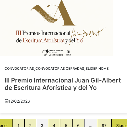
,
,
CONVOCATORIAS
CONVOCATORIAS CERRADAS
SLIDER HOME
III Premio Internacional Juan Gil-Albert
de Escritura Aforística y del Yo
12/02/2026
erior
1
2
3
4
5
6
…
87
Sigui