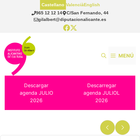
Saltar
Castellano
Valencià
English
al
965 12 12 14
C/San Fernando, 44
contenido
gilalbert@diputacionalicante.es
MENÚ
Descargar
Descarregar
agenda JULIO
agenda JULIOL
2026
2026