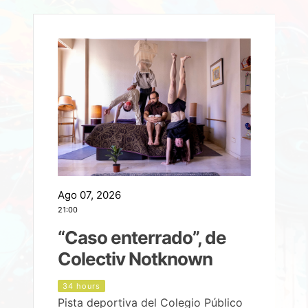
Ago 07, 2026
A
21:00
2
e
“Caso enterrado”, de
Colectiv Notknown
d
34 hours
Pista deportiva del Colegio Público
P