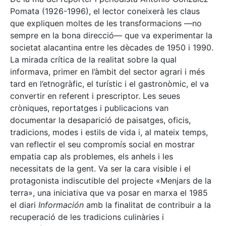
Pomata (1926-1996), el lector coneixerà les claus
que expliquen moltes de les transformacions —no
sempre en la bona direcció— que va experimentar la
societat alacantina entre les dècades de 1950 i 1990.
La mirada crítica de la realitat sobre la qual
informava, primer en l’àmbit del sector agrari i més
tard en l’etnogràfic, el turístic i el gastronòmic, el va
convertir en referent i prescriptor. Les seues
cròniques, reportatges i publicacions van
documentar la desaparició de paisatges, oficis,
tradicions, modes i estils de vida i, al mateix temps,
van reflectir el seu compromís social en mostrar
empatia cap als problemes, els anhels i les
necessitats de la gent. Va ser la cara visible i el
protagonista indiscutible del projecte «Menjars de la
terra», una iniciativa que va posar en marxa el 1985
el diari
Información
amb la finalitat de contribuir a la
recuperació de les tradicions culinàries i