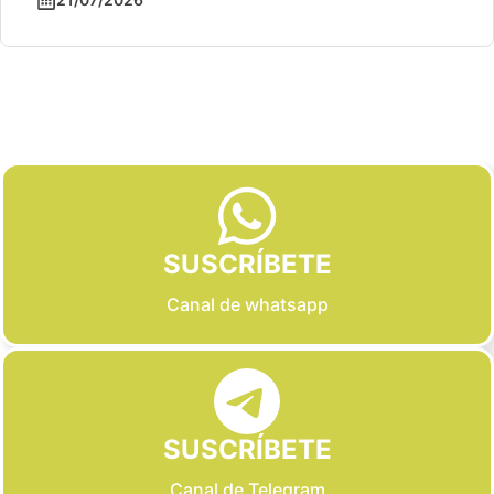
Slide 2 of 6
SUSCRÍBETE
Canal de whatsapp
SUSCRÍBETE
Canal de Telegram