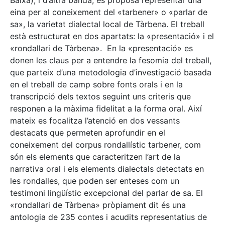
Baixa), i d’altra banda, es proposa representar una
eina per al coneixement del «tarbener» o «parlar de
sa», la varietat dialectal local de Tàrbena. El treball
està estructurat en dos apartats: la «presentació» i el
«rondallari de Tàrbena». En la «presentació» es
donen les claus per a entendre la fesomia del treball,
que parteix d’una metodologia d’investigació basada
en el treball de camp sobre fonts orals i en la
transcripció dels textos seguint uns criteris que
responen a la màxima fidelitat a la forma oral. Així
mateix es focalitza l’atenció en dos vessants
destacats que permeten aprofundir en el
coneixement del corpus rondallístic tarbener, com
són els elements que caracteritzen l’art de la
narrativa oral i els elements dialectals detectats en
les rondalles, que poden ser enteses com un
testimoni lingüístic excepcional del parlar de sa. El
«rondallari de Tàrbena» pròpiament dit és una
antologia de 235 contes i acudits representatius de