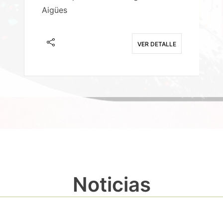
Aigües
A
E
VER DETALLE
Noticias