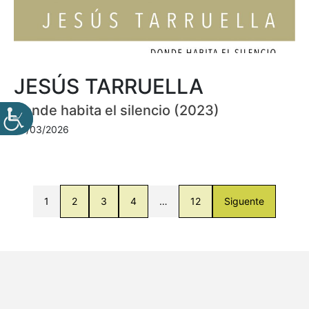
JESÚS TARRUELLA
Donde habita el silencio (2023)
30/03/2026
1
2
3
4
…
12
Siguente