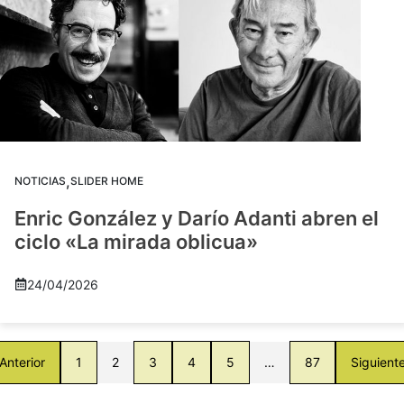
,
NOTICIAS
SLIDER HOME
Enric González y Darío Adanti abren el
ciclo «La mirada oblicua»
24/04/2026
Anterior
1
2
3
4
5
…
87
Siguient