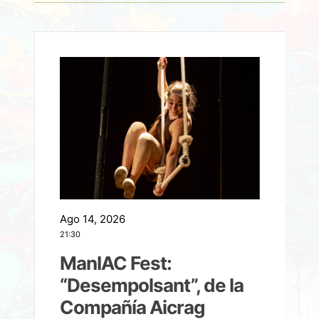
Ago 14, 2026
A
21:30
21
ManIAC Fest:
a
“Desempolsant”, de la
Compañía Aicrag