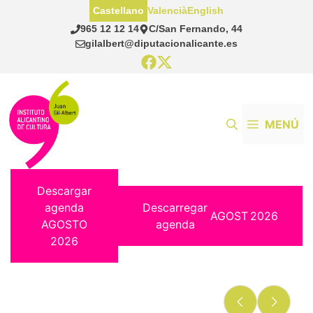
Saltar
Castellano
Valencià
English
al
965 12 12 14
C/San Fernando, 44
contenido
gilalbert@diputacionalicante.es
MENÚ
Descargar
agenda
Descarregar
AGOST
2026
AGOSTO
agenda
2026