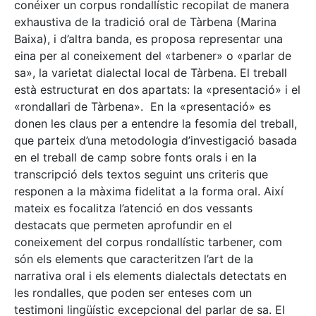
conéixer un corpus rondallístic recopilat de manera
exhaustiva de la tradició oral de Tàrbena (Marina
Baixa), i d’altra banda, es proposa representar una
eina per al coneixement del «tarbener» o «parlar de
sa», la varietat dialectal local de Tàrbena. El treball
està estructurat en dos apartats: la «presentació» i el
«rondallari de Tàrbena». En la «presentació» es
donen les claus per a entendre la fesomia del treball,
que parteix d’una metodologia d’investigació basada
en el treball de camp sobre fonts orals i en la
transcripció dels textos seguint uns criteris que
responen a la màxima fidelitat a la forma oral. Així
mateix es focalitza l’atenció en dos vessants
destacats que permeten aprofundir en el
coneixement del corpus rondallístic tarbener, com
són els elements que caracteritzen l’art de la
narrativa oral i els elements dialectals detectats en
les rondalles, que poden ser enteses com un
testimoni lingüístic excepcional del parlar de sa. El