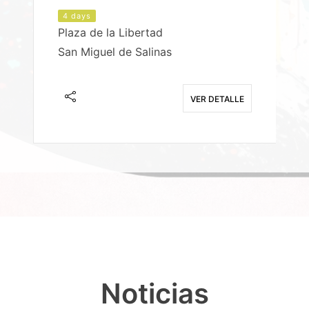
4 days
Plaza de la Libertad
P
San Miguel de Salinas
X
E
VER DETALLE
Noticias