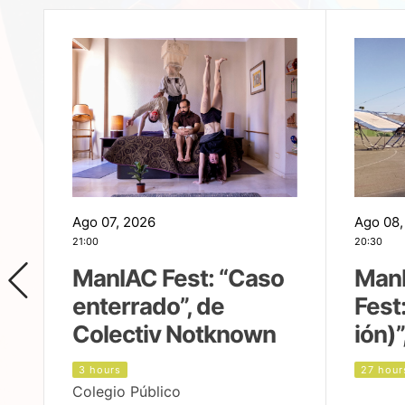
Ago 07, 2026
Ago 08,
21:00
20:30
ManIAC Fest: “Caso
Man
enterrado”, de
Fest
Colectiv Notknown
ión)”
3 hours
27 hour
Colegio Público