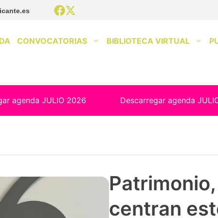
icante.es
DA
CONVOCATORIAS
BIBLIOTECA VIRTUAL
P
gar agenda JULIO 2026
Descarregar agenda JULI
Patrimonio, 
centran est