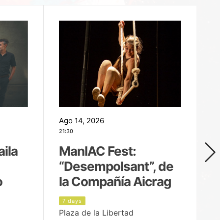
Ago 14, 2026
Ag
21:30
21
aila
ManIAC Fest:
M
“Desempolsant”, de
“
o
la Compañía Aicrag
D
7 days
8
Plaza de la Libertad
Pa