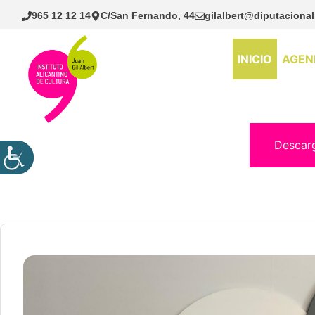
Saltar
965 12 12 14
C/San Fernando, 44
gilalbert@diputacional
al
contenido
INICIO
AGEN
Descar