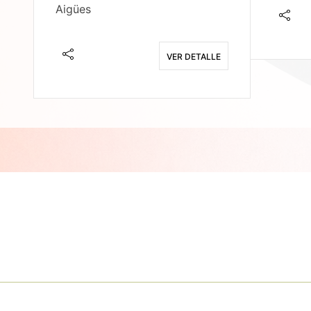
Aigües
E
VER DETALLE