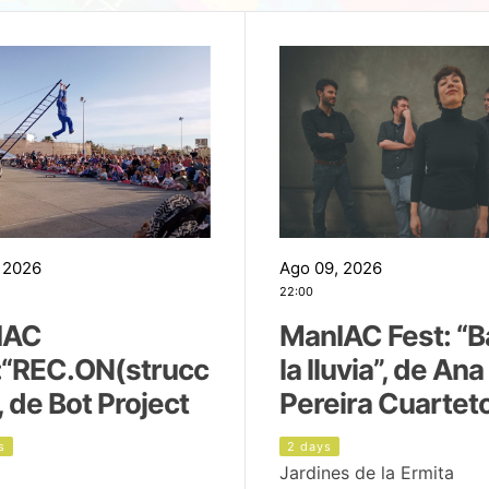
 2026
Ago 09, 2026
22:00
IAC
ManIAC Fest: “B
:“REC.ON(strucc
la lluvia”, de Ana
, de Bot Project
Pereira Cuartet
s
2 days
Jardines de la Ermita