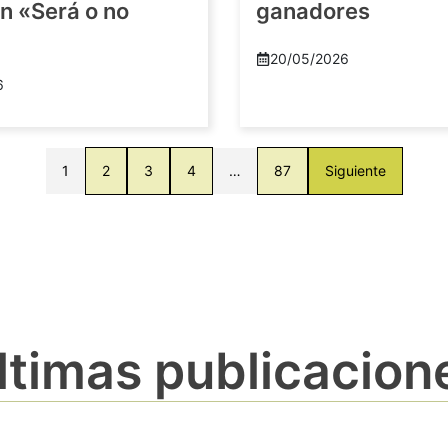
n «Será o no
ganadores
20/05/2026
6
1
2
3
4
…
87
Siguiente
ltimas publicacion