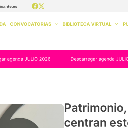
icante.es
DA
CONVOCATORIAS
BIBLIOTECA VIRTUAL
P
gar agenda JULIO 2026
Descarregar agenda JULI
Patrimonio, 
centran est