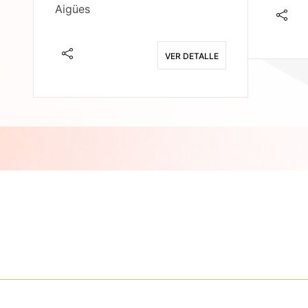
Aigües
E
VER DETALLE