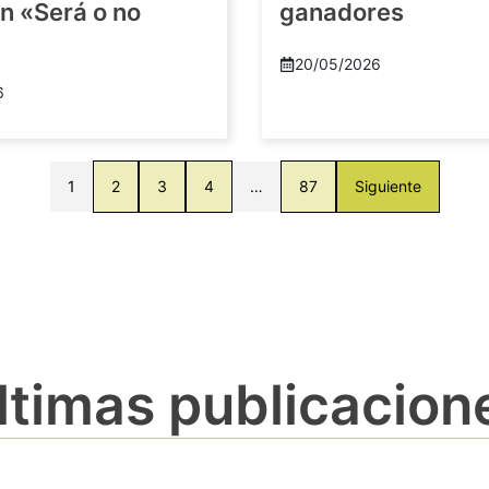
n «Será o no
ganadores
20/05/2026
6
1
2
3
4
…
87
Siguiente
ltimas publicacion