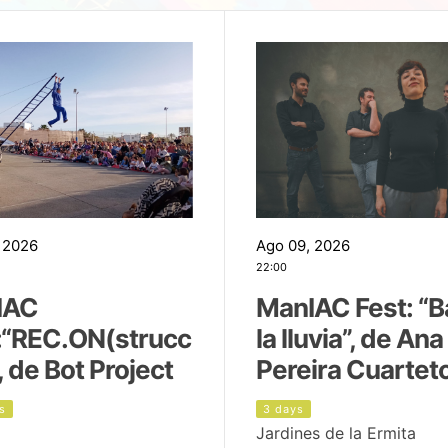
 2026
Ago 09, 2026
22:00
IAC
ManIAC Fest: “B
:“REC.ON(strucc
la lluvia”, de Ana
, de Bot Project
Pereira Cuartet
s
3 days
Jardines de la Ermita