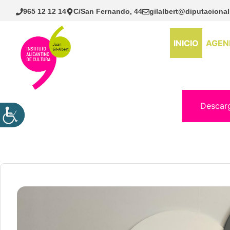
Saltar
965 12 12 14
C/San Fernando, 44
gilalbert@diputacional
al
contenido
INICIO
AGEN
Descar