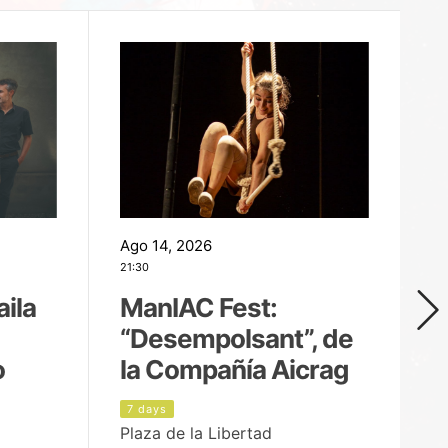
Ago 14, 2026
Ag
21:30
21
aila
ManIAC Fest:
M
“Desempolsant”, de
“
o
la Compañía Aicrag
D
7 days
8
Plaza de la Libertad
Pa