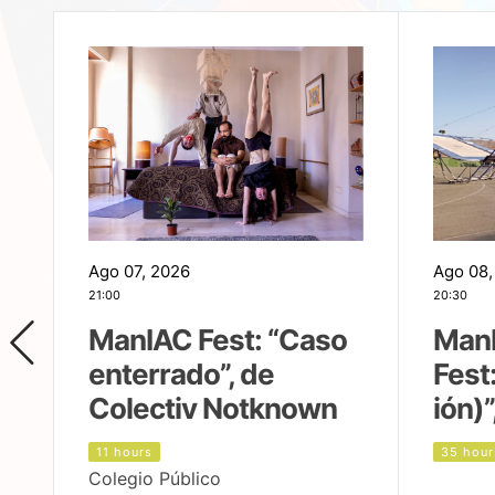
Ago 07, 2026
Ago 08,
21:00
20:30
ManIAC Fest: “Caso
Man
enterrado”, de
Fest
Colectiv Notknown
ión)”
11 hours
35 hour
Colegio Público