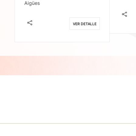
Aigües
E
VER DETALLE