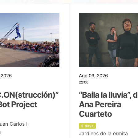
 2026
Ago 09, 2026
22:00
.ON(strucción)”
“Baila la lluvia”, 
Bot Project
Ana Pereira
Cuarteto
uan Carlos I,
3 days
a
Jardines de la ermita