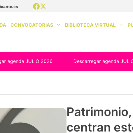
icante.es
DA
CONVOCATORIAS
BIBLIOTECA VIRTUAL
P
gar agenda JULIO 2026
Descarregar agenda JULI
Patrimonio, 
centran est