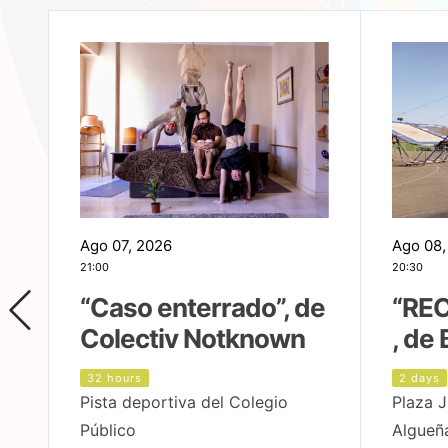
Ago 07, 2026
Ago 08,
21:00
20:30
,
“Caso enterrado”, de
“REC
Colectiv Notknown
, de 
32 hours
2 days
Pista deportiva del Colegio
Plaza J
Público
Algueñ