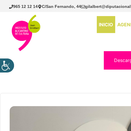
Saltar
965 12 12 14
C/San Fernando, 44
gilalbert@diputacional
al
contenido
INICIO
AGEN
Descar