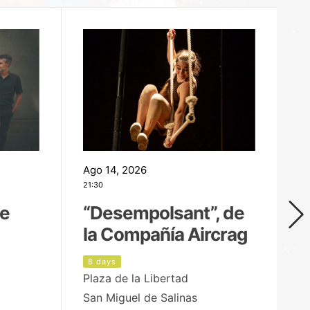
Ago 14, 2026
Ag
21:30
21
de
“Desempolsant”, de
“
la Compañía Aircrag
D
8 days
9
Plaza de la Libertad
pa
San Miguel de Salinas
X