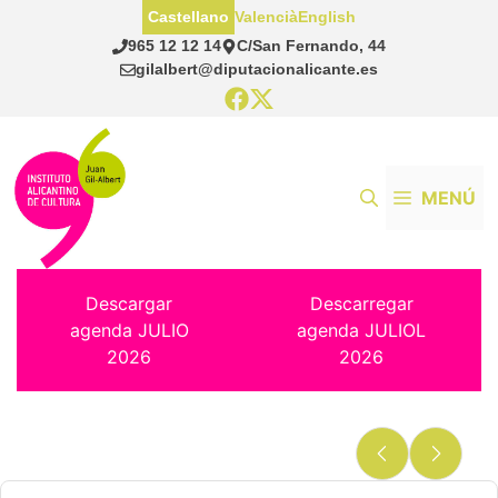
Saltar
Castellano
Valencià
English
al
965 12 12 14
C/San Fernando, 44
contenido
gilalbert@diputacionalicante.es
MENÚ
Descargar
Descarregar
agenda JULIO
agenda JULIOL
2026
2026