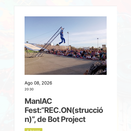
Ago 08, 2026
A
20:30
2
ManIAC
M
a
Fest:“REC.ON(strucció
l
n)”, de Bot Project
4 hours