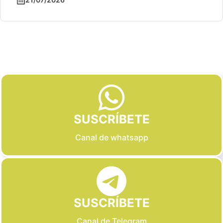
Slide 2 of 6
SUSCRÍBETE
Canal de whatsapp
SUSCRÍBETE
Canal de Telegram