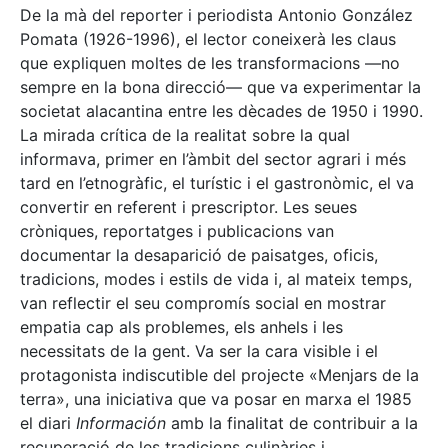
De la mà del reporter i periodista Antonio González
Pomata (1926-1996), el lector coneixerà les claus
que expliquen moltes de les transformacions —no
sempre en la bona direcció— que va experimentar la
societat alacantina entre les dècades de 1950 i 1990.
La mirada crítica de la realitat sobre la qual
informava, primer en l’àmbit del sector agrari i més
tard en l’etnogràfic, el turístic i el gastronòmic, el va
convertir en referent i prescriptor. Les seues
cròniques, reportatges i publicacions van
documentar la desaparició de paisatges, oficis,
tradicions, modes i estils de vida i, al mateix temps,
van reflectir el seu compromís social en mostrar
empatia cap als problemes, els anhels i les
necessitats de la gent. Va ser la cara visible i el
protagonista indiscutible del projecte «Menjars de la
terra», una iniciativa que va posar en marxa el 1985
el diari
Información
amb la finalitat de contribuir a la
recuperació de les tradicions culinàries i