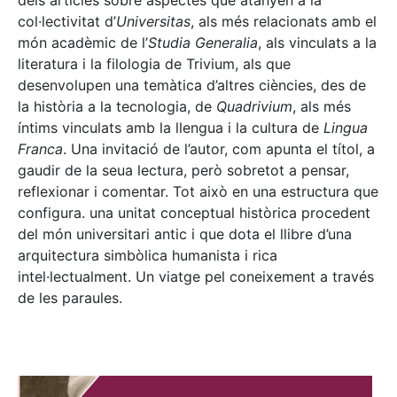
dels articles sobre aspectes que atanyen a la
col·lectivitat d’
Universitas
, als més relacionats amb el
món acadèmic de l’
Studia Generalia
, als vinculats a la
literatura i la filologia de Trivium, als que
desenvolupen una temàtica d’altres ciències, des de
la història a la tecnologia, de
Quadrivium
, als més
íntims vinculats amb la llengua i la cultura de
Lingua
Franca
. Una invitació de l’autor, com apunta el títol, a
gaudir de la seua lectura, però sobretot a pensar,
reflexionar i comentar. Tot això en una estructura que
configura. una unitat conceptual històrica procedent
del món universitari antic i que dota el llibre d’una
arquitectura simbòlica humanista i rica
intel·lectualment. Un viatge pel coneixement a través
de les paraules.