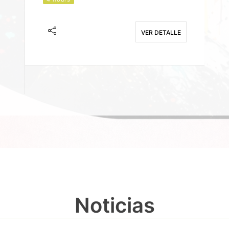
J
F
VER DETALLE
E
Noticias