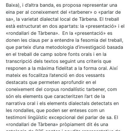
Baixa), i d’altra banda, es proposa representar una
eina per al coneixement del «tarbener» o «parlar de
sa», la varietat dialectal local de Tàrbena. El treball
està estructurat en dos apartats: la «presentació» i el
«rondallari de Tàrbena». En la «presentació» es
donen les claus per a entendre la fesomia del treball,
que parteix d’una metodologia d’investigació basada
en el treball de camp sobre fonts orals i en la
transcripció dels textos seguint uns criteris que
responen a la màxima fidelitat a la forma oral. Així
mateix es focalitza l’atenció en dos vessants
destacats que permeten aprofundir en el
coneixement del corpus rondallístic tarbener, com
són els elements que caracteritzen l’art de la
narrativa oral i els elements dialectals detectats en
les rondalles, que poden ser enteses com un
testimoni lingüístic excepcional del parlar de sa. El
«rondallari de Tàrbena» pròpiament dit és una