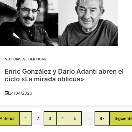
,
NOTICIAS
SLIDER HOME
Enric González y Darío Adanti abren el
ciclo «La mirada oblicua»
24/04/2026
Anterior
1
2
3
4
5
…
87
Siguient