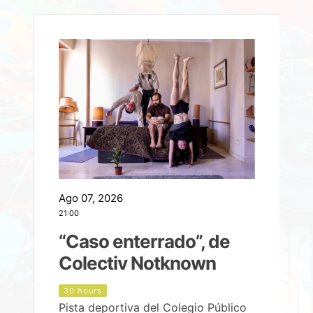
Ago 07, 2026
A
21:00
2
e
“Caso enterrado”, de
Colectiv Notknown
d
30 hours
Pista deportiva del Colegio Público
P