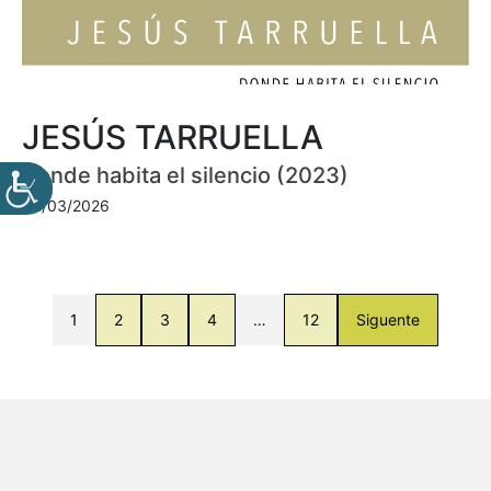
JESÚS TARRUELLA
Donde habita el silencio (2023)
30/03/2026
1
2
3
4
…
12
Siguente