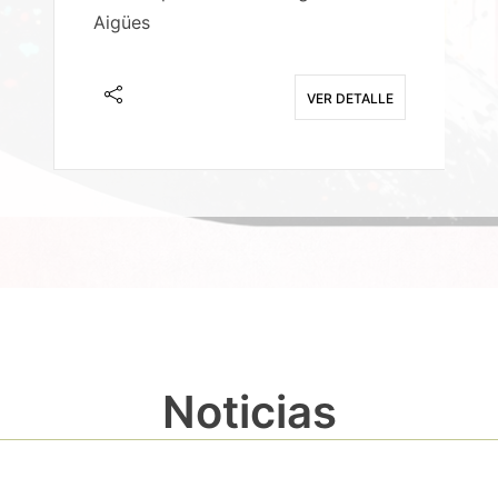
Aigües
A
E
VER DETALLE
Noticias