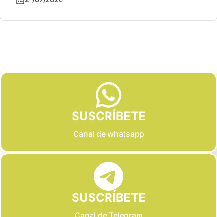
Slide 2 of 6
SUSCRÍBETE
Canal de whatsapp
SUSCRÍBETE
Canal de Telegram