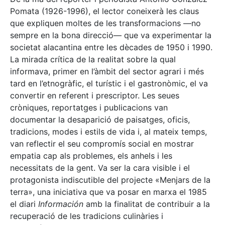
Pomata (1926-1996), el lector coneixerà les claus
que expliquen moltes de les transformacions —no
sempre en la bona direcció— que va experimentar la
societat alacantina entre les dècades de 1950 i 1990.
La mirada crítica de la realitat sobre la qual
informava, primer en l’àmbit del sector agrari i més
tard en l’etnogràfic, el turístic i el gastronòmic, el va
convertir en referent i prescriptor. Les seues
cròniques, reportatges i publicacions van
documentar la desaparició de paisatges, oficis,
tradicions, modes i estils de vida i, al mateix temps,
van reflectir el seu compromís social en mostrar
empatia cap als problemes, els anhels i les
necessitats de la gent. Va ser la cara visible i el
protagonista indiscutible del projecte «Menjars de la
terra», una iniciativa que va posar en marxa el 1985
el diari
Información
amb la finalitat de contribuir a la
recuperació de les tradicions culinàries i