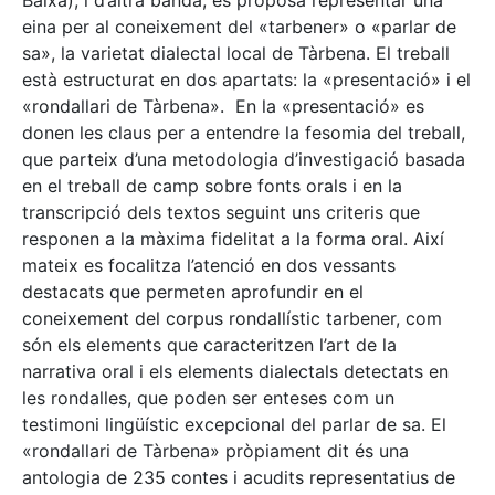
Baixa), i d’altra banda, es proposa representar una
eina per al coneixement del «tarbener» o «parlar de
sa», la varietat dialectal local de Tàrbena. El treball
està estructurat en dos apartats: la «presentació» i el
«rondallari de Tàrbena». En la «presentació» es
donen les claus per a entendre la fesomia del treball,
que parteix d’una metodologia d’investigació basada
en el treball de camp sobre fonts orals i en la
transcripció dels textos seguint uns criteris que
responen a la màxima fidelitat a la forma oral. Així
mateix es focalitza l’atenció en dos vessants
destacats que permeten aprofundir en el
coneixement del corpus rondallístic tarbener, com
són els elements que caracteritzen l’art de la
narrativa oral i els elements dialectals detectats en
les rondalles, que poden ser enteses com un
testimoni lingüístic excepcional del parlar de sa. El
«rondallari de Tàrbena» pròpiament dit és una
antologia de 235 contes i acudits representatius de