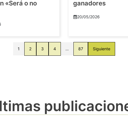
n «Será o no
ganadores
20/05/2026
6
1
2
3
4
…
87
Siguiente
ltimas publicacion