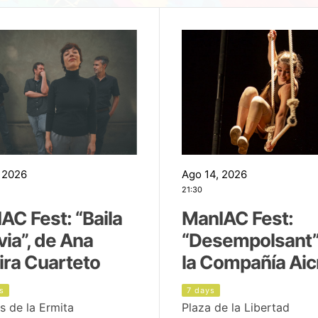
 2026
Ago 14, 2026
21:30
AC Fest: “Baila
ManIAC Fest:
uvia”, de Ana
“Desempolsant”
ira Cuarteto
la Compañía Aic
s
7 days
s de la Ermita
Plaza de la Libertad