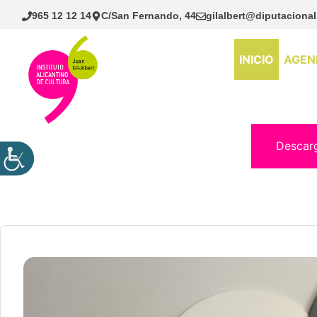
Saltar
965 12 12 14
C/San Fernando, 44
gilalbert@diputacional
al
contenido
INICIO
AGEN
Descar