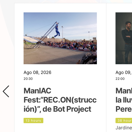
Ago 08, 2026
Ago 09,
20:30
22:00
ManIAC
ManI
Fest:“REC.ON(strucc
la ll
ión)”, de Bot Project
Pere
13 hours
38 hour
Jardine