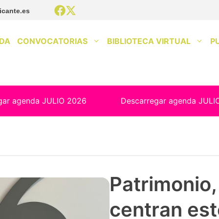
icante.es
DA
CONVOCATORIAS
BIBLIOTECA VIRTUAL
P
gar agenda JULIO 2026
Descarregar agenda JULI
Patrimonio, 
centran est