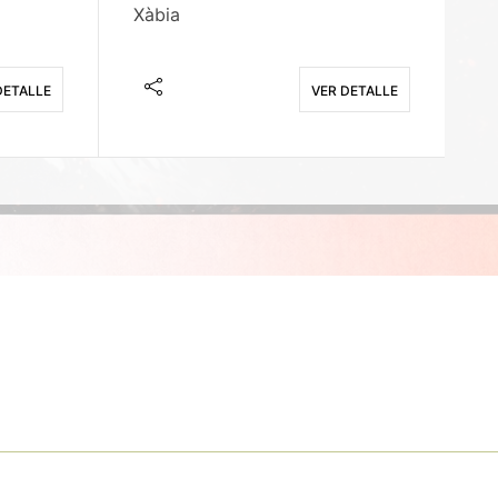
Xàbia
M
DETALLE
VER DETALLE