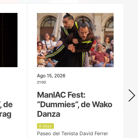
Ago 15, 2026
Ag
21:00
19
ManIAC Fest:
M
, de
“Dummies”, de Wako
n
rag
Danza
Í
8 days
8
Paseo del Tenista David Ferrer
Ce