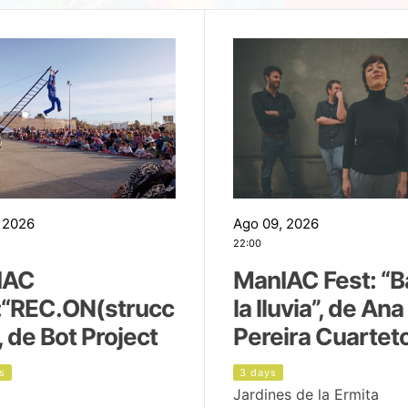
 2026
Ago 09, 2026
22:00
IAC
ManIAC Fest: “B
:“REC.ON(strucc
la lluvia”, de Ana
, de Bot Project
Pereira Cuartet
s
3 days
Jardines de la Ermita