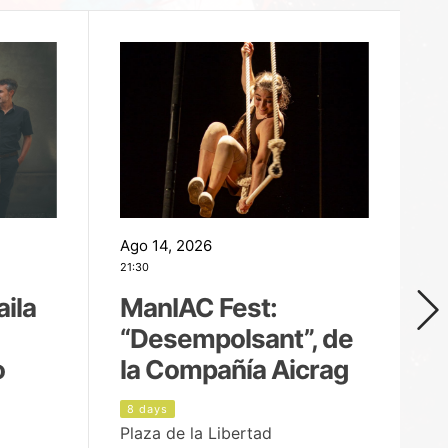
Ago 14, 2026
Ag
21:30
21
aila
ManIAC Fest:
M
“Desempolsant”, de
“
o
la Compañía Aicrag
D
8 days
9
Plaza de la Libertad
Pa