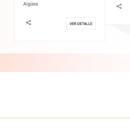
Aigües
E
VER DETALLE