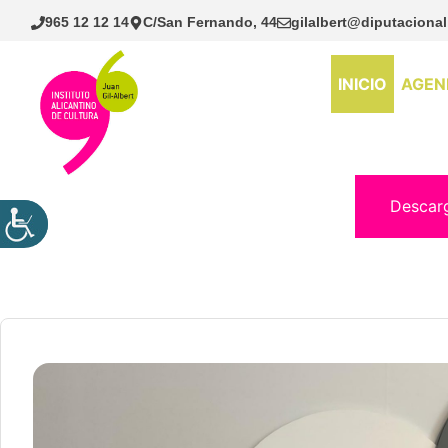
Saltar
965 12 12 14
C/San Fernando, 44
gilalbert@diputacional
al
contenido
INICIO
AGEN
Descar