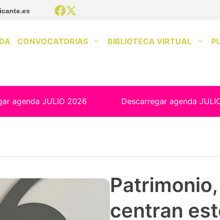
icante.es
DA
CONVOCATORIAS
BIBLIOTECA VIRTUAL
P
gar agenda JULIO 2026
Descarregar agenda JULI
Patrimonio, 
centran est