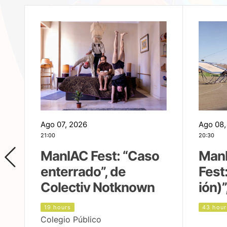
Ago 07, 2026
Ago 08,
21:00
20:30
ManIAC Fest: “Caso
Man
enterrado”, de
Fest
Colectiv Notknown
ión)”
19 hours
43 hour
Colegio Público