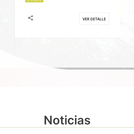
J
F
VER DETALLE
E
Noticias