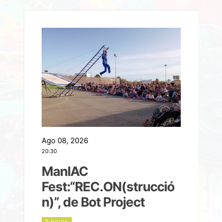
Ago 08, 2026
A
20:30
2
ManIAC
M
a
Fest:“REC.ON(strucció
l
n)”, de Bot Project
9 hours