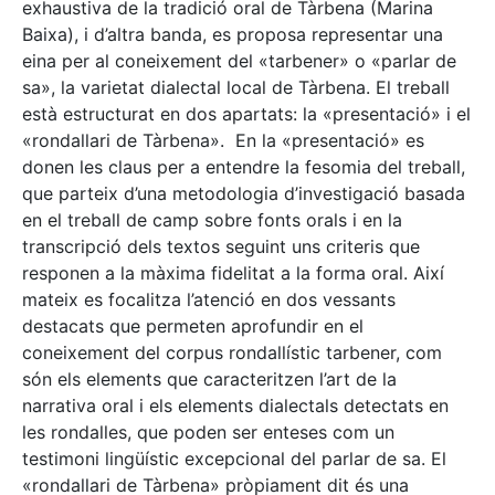
exhaustiva de la tradició oral de Tàrbena (Marina
Baixa), i d’altra banda, es proposa representar una
eina per al coneixement del «tarbener» o «parlar de
sa», la varietat dialectal local de Tàrbena. El treball
està estructurat en dos apartats: la «presentació» i el
«rondallari de Tàrbena». En la «presentació» es
donen les claus per a entendre la fesomia del treball,
que parteix d’una metodologia d’investigació basada
en el treball de camp sobre fonts orals i en la
transcripció dels textos seguint uns criteris que
responen a la màxima fidelitat a la forma oral. Així
mateix es focalitza l’atenció en dos vessants
destacats que permeten aprofundir en el
coneixement del corpus rondallístic tarbener, com
són els elements que caracteritzen l’art de la
narrativa oral i els elements dialectals detectats en
les rondalles, que poden ser enteses com un
testimoni lingüístic excepcional del parlar de sa. El
«rondallari de Tàrbena» pròpiament dit és una