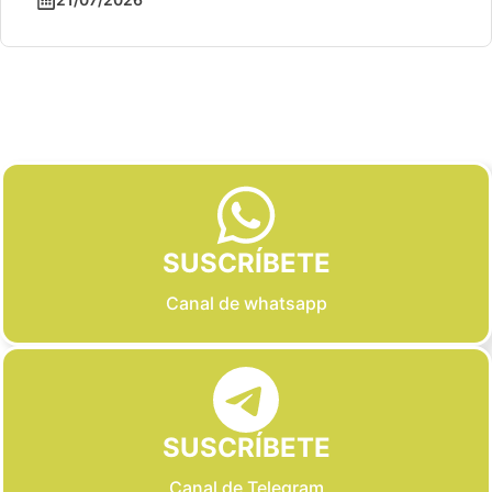
Slide 2 of 6
SUSCRÍBETE
Canal de whatsapp
SUSCRÍBETE
Canal de Telegram