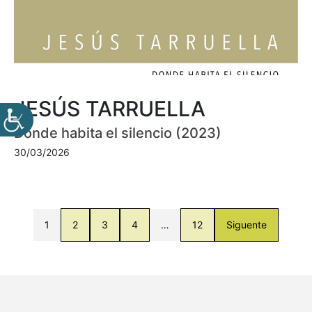
JESÚS TARRUELLA
Donde habita el silencio (2023)
30/03/2026
1
2
3
4
…
12
Siguente