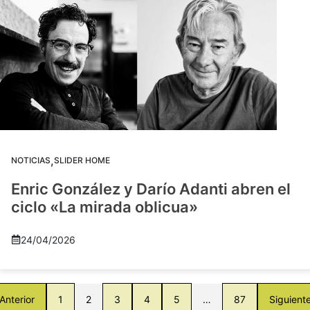
,
NOTICIAS
SLIDER HOME
Enric González y Darío Adanti abren el
ciclo «La mirada oblicua»
24/04/2026
Anterior
1
2
3
4
5
…
87
Siguient