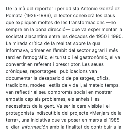
De la mà del reporter i periodista Antonio González
Pomata (1926-1996), el lector coneixerà les claus
que expliquen moltes de les transformacions —no
sempre en la bona direcció— que va experimentar la
societat alacantina entre les dècades de 1950 i 1990.
La mirada crítica de la realitat sobre la qual
informava, primer en l’àmbit del sector agrari i més
tard en l’etnogràfic, el turístic i el gastronòmic, el va
convertir en referent i prescriptor. Les seues
cròniques, reportatges i publicacions van
documentar la desaparició de paisatges, oficis,
tradicions, modes i estils de vida i, al mateix temps,
van reflectir el seu compromís social en mostrar
empatia cap als problemes, els anhels i les
necessitats de la gent. Va ser la cara visible i el
protagonista indiscutible del projecte «Menjars de la
terra», una iniciativa que va posar en marxa el 1985
el diari
Información
amb la finalitat de contribuir a la