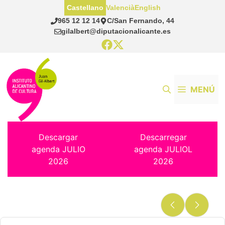
Saltar
Castellano
Valencià
English
al
965 12 12 14
C/San Fernando, 44
contenido
gilalbert@diputacionalicante.es
MENÚ
Descargar
Descarregar
agenda JULIO
agenda JULIOL
2026
2026