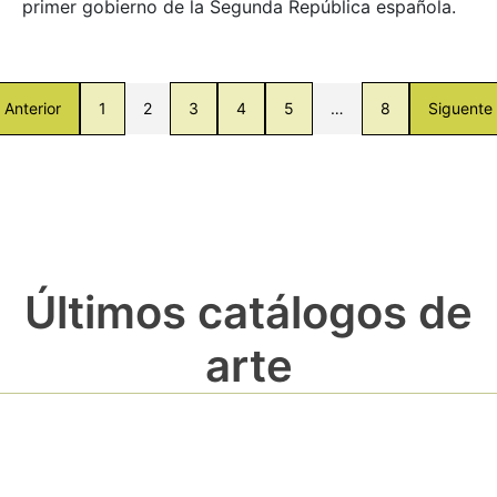
primer gobierno de la Segunda República española.
Anterior
1
2
3
4
5
…
8
Siguente
Últimos catálogos de
arte