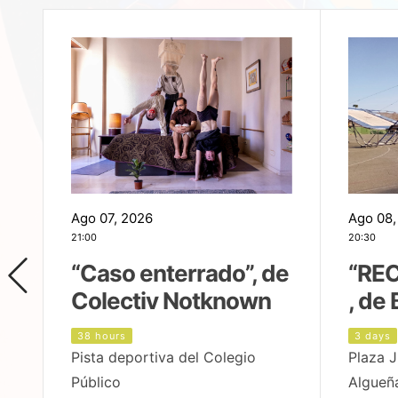
Ago 07, 2026
Ago 08,
21:00
20:30
,
“Caso enterrado”, de
“REC
Colectiv Notknown
, de 
38 hours
3 days
Pista deportiva del Colegio
Plaza J
Público
Algueñ