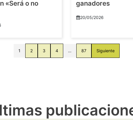
n «Será o no
ganadores
20/05/2026
6
1
2
3
4
…
87
Siguiente
ltimas publicacion