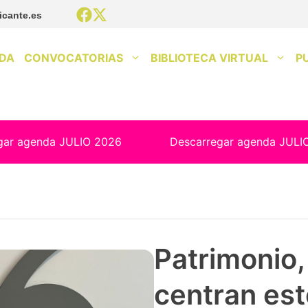
icante.es
DA
CONVOCATORIAS
BIBLIOTECA VIRTUAL
P
gar agenda JULIO 2026
Descarregar agenda JULI
Patrimonio, 
centran est