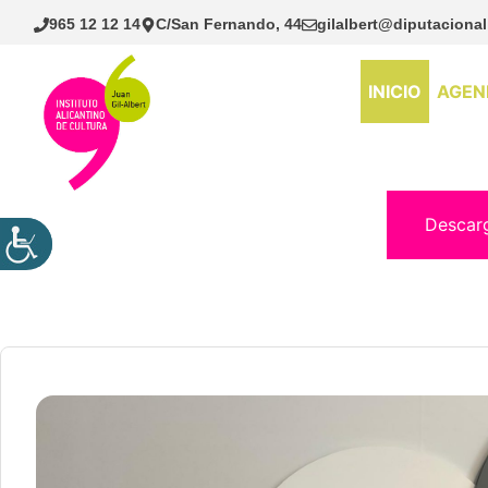
Saltar
965 12 12 14
C/San Fernando, 44
gilalbert@diputacional
al
contenido
INICIO
AGEN
Descar