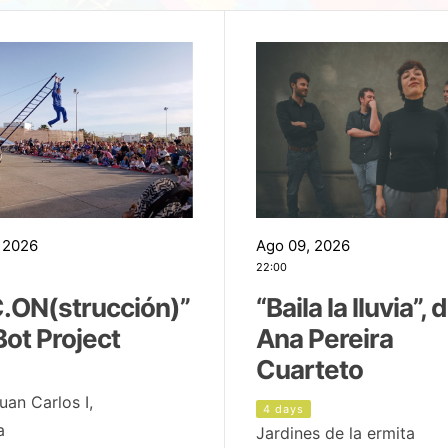
 2026
Ago 09, 2026
22:00
.ON(strucción)”
“Baila la lluvia”, 
Bot Project
Ana Pereira
Cuarteto
uan Carlos I,
4 days
a
Jardines de la ermita