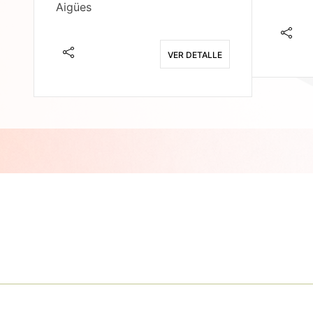
Aigües
E
VER DETALLE