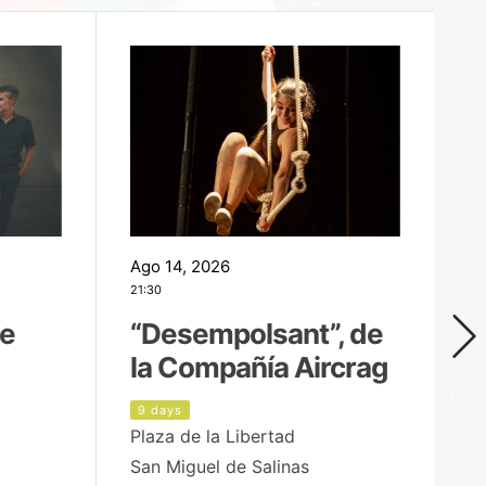
Ago 14, 2026
Ag
21:30
21
de
“Desempolsant”, de
“
la Compañía Aircrag
D
9 days
1
Plaza de la Libertad
pa
San Miguel de Salinas
X