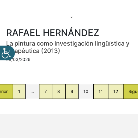
RAFAEL HERNÁNDEZ
La pintura como investigación lingüística y
terapéutica (2013)
23/03/2026
rior
1
…
7
8
9
10
11
12
Sigu