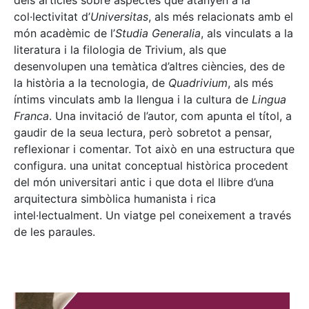
dels articles sobre aspectes que atanyen a la
col·lectivitat d’
Universitas
, als més relacionats amb el
món acadèmic de l’
Studia Generalia
, als vinculats a la
literatura i la filologia de Trivium, als que
desenvolupen una temàtica d’altres ciències, des de
la història a la tecnologia, de
Quadrivium
, als més
íntims vinculats amb la llengua i la cultura de
Lingua
Franca
. Una invitació de l’autor, com apunta el títol, a
gaudir de la seua lectura, però sobretot a pensar,
reflexionar i comentar. Tot això en una estructura que
configura. una unitat conceptual històrica procedent
del món universitari antic i que dota el llibre d’una
arquitectura simbòlica humanista i rica
intel·lectualment. Un viatge pel coneixement a través
de les paraules.