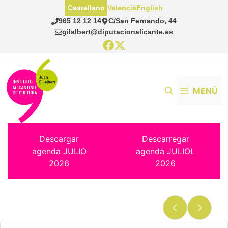
Saltar
Castellano
Valencià
English
al
965 12 12 14
C/San Fernando, 44
contenido
gilalbert@diputacionalicante.es
MENÚ
Descargar
Descarregar
agenda JULIO
agenda JULIOL
2026
2026