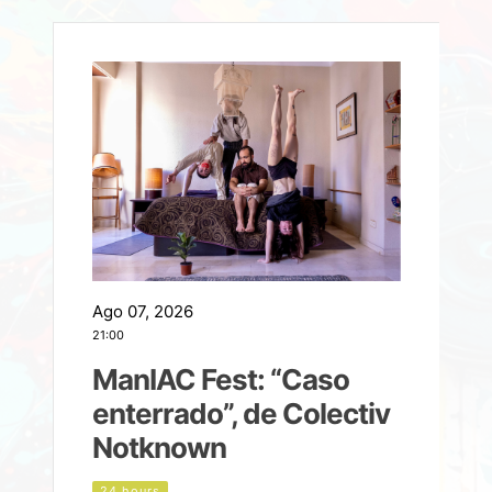
Ago 07, 2026
A
21:00
2
ManIAC Fest: “Caso
a
enterrado”, de Colectiv
Notknown
d
24 hours