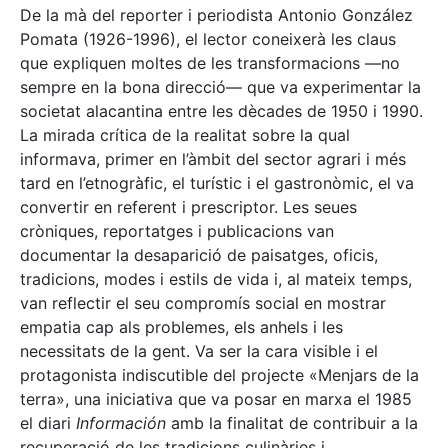
De la mà del reporter i periodista Antonio González
Pomata (1926-1996), el lector coneixerà les claus
que expliquen moltes de les transformacions —no
sempre en la bona direcció— que va experimentar la
societat alacantina entre les dècades de 1950 i 1990.
La mirada crítica de la realitat sobre la qual
informava, primer en l’àmbit del sector agrari i més
tard en l’etnogràfic, el turístic i el gastronòmic, el va
convertir en referent i prescriptor. Les seues
cròniques, reportatges i publicacions van
documentar la desaparició de paisatges, oficis,
tradicions, modes i estils de vida i, al mateix temps,
van reflectir el seu compromís social en mostrar
empatia cap als problemes, els anhels i les
necessitats de la gent. Va ser la cara visible i el
protagonista indiscutible del projecte «Menjars de la
terra», una iniciativa que va posar en marxa el 1985
el diari
Información
amb la finalitat de contribuir a la
recuperació de les tradicions culinàries i