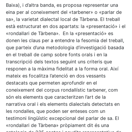
Baixa), i d’altra banda, es proposa representar una
eina per al coneixement del «tarbener» o «parlar de
sa», la varietat dialectal local de Tàrbena. El treball
està estructurat en dos apartats: la «presentació» i el
«rondallari de Tàrbena». En la «presentació» es
donen les claus per a entendre la fesomia del treball,
que parteix d’una metodologia d’investigació basada
en el treball de camp sobre fonts orals i en la
transcripció dels textos seguint uns criteris que
responen a la màxima fidelitat a la forma oral. Així
mateix es focalitza l’atenció en dos vessants
destacats que permeten aprofundir en el
coneixement del corpus rondallístic tarbener, com
són els elements que caracteritzen l’art de la
narrativa oral i els elements dialectals detectats en
les rondalles, que poden ser enteses com un
testimoni lingüístic excepcional del parlar de sa. El
«rondallari de Tàrbena» pròpiament dit és una