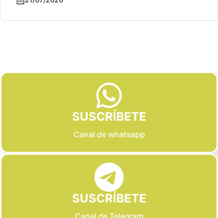
Slide 2 of 6
SUSCRÍBETE
Canal de whatsapp
SUSCRÍBETE
Canal de Telegram