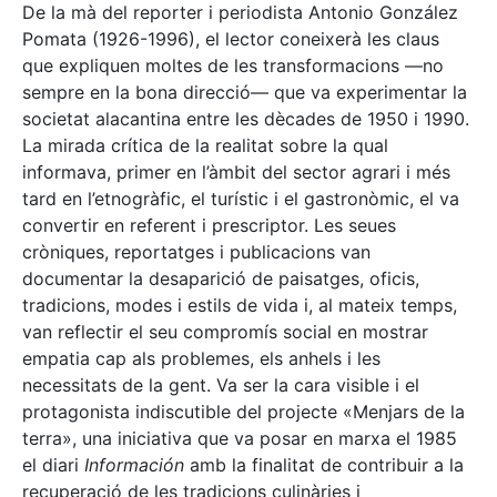
De la mà del reporter i periodista Antonio González
Pomata (1926-1996), el lector coneixerà les claus
que expliquen moltes de les transformacions —no
sempre en la bona direcció— que va experimentar la
societat alacantina entre les dècades de 1950 i 1990.
La mirada crítica de la realitat sobre la qual
informava, primer en l’àmbit del sector agrari i més
tard en l’etnogràfic, el turístic i el gastronòmic, el va
convertir en referent i prescriptor. Les seues
cròniques, reportatges i publicacions van
documentar la desaparició de paisatges, oficis,
tradicions, modes i estils de vida i, al mateix temps,
van reflectir el seu compromís social en mostrar
empatia cap als problemes, els anhels i les
necessitats de la gent. Va ser la cara visible i el
protagonista indiscutible del projecte «Menjars de la
terra», una iniciativa que va posar en marxa el 1985
el diari
Información
amb la finalitat de contribuir a la
recuperació de les tradicions culinàries i