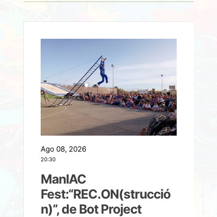
Ago 08, 2026
A
20:30
2
ManIAC
M
a
Fest:“REC.ON(strucció
l
n)”, de Bot Project