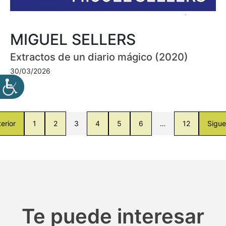
MIGUEL SELLERS
Extractos de un diario mágico (2020)
30/03/2026
erior
1
2
3
4
5
6
…
12
Sigue
Te puede interesar