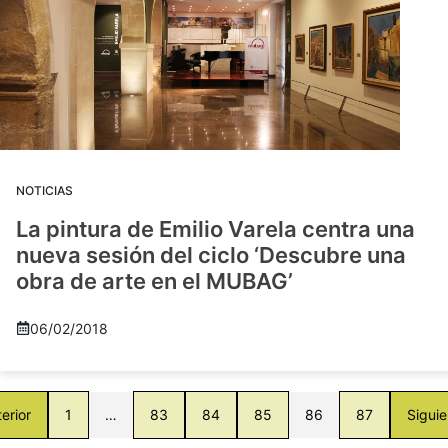
NOTICIAS
La pintura de Emilio Varela centra una
nueva sesión del ciclo ‘Descubre una
obra de arte en el MUBAG’
06/02/2018
erior
1
…
83
84
85
86
87
Siguie