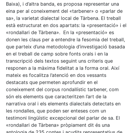
Baixa), i d’altra banda, es proposa representar una
eina per al coneixement del «tarbener» o «parlar de
sa», la varietat dialectal local de Tàrbena. El treball
està estructurat en dos apartats: la «presentació» i el
«rondallari de Tàrbena». En la «presentació» es
donen les claus per a entendre la fesomia del treball,
que parteix d’una metodologia d’investigació basada
en el treball de camp sobre fonts orals i en la
transcripció dels textos seguint uns criteris que
responen a la màxima fidelitat a la forma oral. Així
mateix es focalitza l’atenció en dos vessants
destacats que permeten aprofundir en el
coneixement del corpus rondallístic tarbener, com
són els elements que caracteritzen l’art de la
narrativa oral i els elements dialectals detectats en
les rondalles, que poden ser enteses com un
testimoni lingüístic excepcional del parlar de sa. El
«rondallari de Tàrbena» pròpiament dit és una
antologia de 235 contes i acudits representatius de