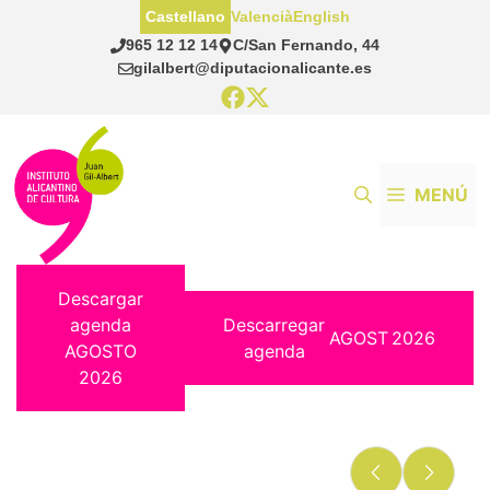
Saltar
Castellano
Valencià
English
al
965 12 12 14
C/San Fernando, 44
contenido
gilalbert@diputacionalicante.es
MENÚ
Descargar
agenda
Descarregar
AGOST
2026
AGOSTO
agenda
2026