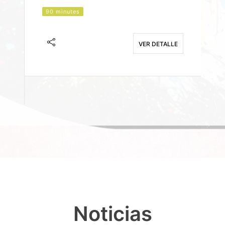
90 minutes
J
F
VER DETALLE
E
Noticias