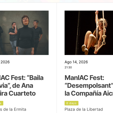
 2026
Ago 14, 2026
21:30
AC Fest: “Baila
ManIAC Fest:
uvia”, de Ana
“Desempolsant”
ira Cuarteto
la Compañía Aic
s
6 days
s de la Ermita
Plaza de la Libertad