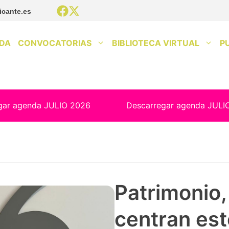
icante.es
DA
CONVOCATORIAS
BIBLIOTECA VIRTUAL
P
gar agenda JULIO 2026
Descarregar agenda JULI
Patrimonio, 
centran est