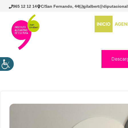
Saltar
965 12 12 14
C/San Fernando, 44
gilalbert@diputacional
al
contenido
INICIO
AGEN
Descar