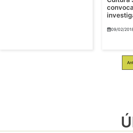
convoca 
investi
09/02/201
Ant
Ú