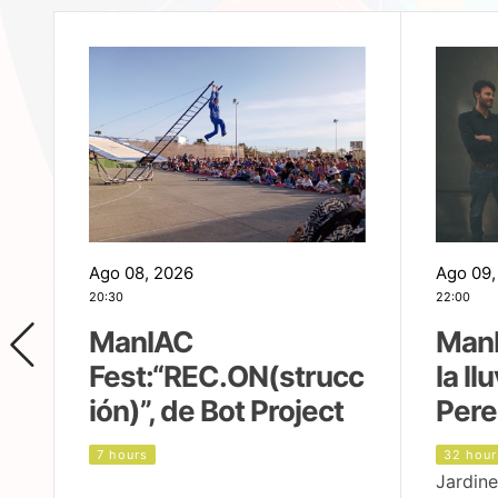
Ago 08, 2026
Ago 09,
20:30
22:00
ManIAC
ManI
Fest:“REC.ON(strucc
la ll
ión)”, de Bot Project
Pere
7 hours
32 hour
Jardine