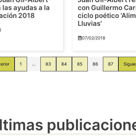
las ayudas a la
con Guillermo Car
gación 2018
ciclo poético ‘Al
Lluvias’
8
07/02/2018
erior
1
…
83
84
85
86
87
Siguie
ltimas publicacion