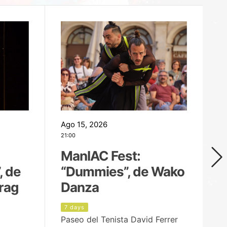
Ago 15, 2026
Ag
21:00
19
ManIAC Fest:
M
, de
“Dummies”, de Wako
n
rag
Danza
Í
7 days
8
Paseo del Tenista David Ferrer
Ce