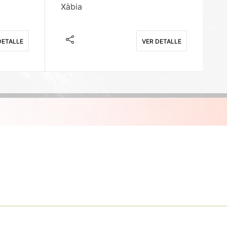
Xàbia
M
DETALLE
VER DETALLE