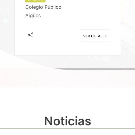
Colegio Público
Aigües
E
VER DETALLE
Noticias