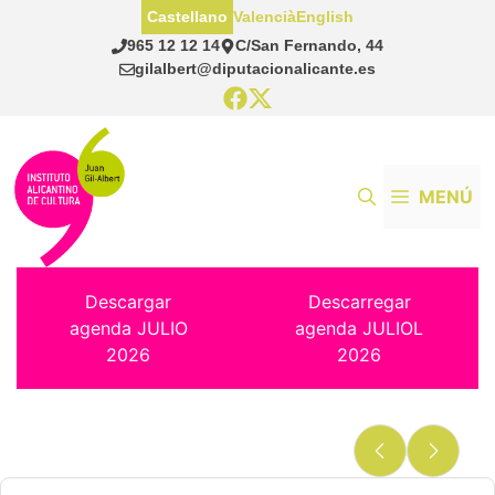
Saltar
Castellano
Valencià
English
al
965 12 12 14
C/San Fernando, 44
contenido
gilalbert@diputacionalicante.es
MENÚ
Descargar
Descarregar
agenda JULIO
agenda JULIOL
2026
2026