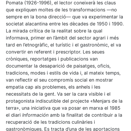
Pomata (1926-1996), el lector coneixerà les claus
que expliquen moltes de les transformacions —no
sempre en la bona direcció— que va experimentar la
societat alacantina entre les dècades de 1950 i 1990.
La mirada crítica de la realitat sobre la qual
informava, primer en l’àmbit del sector agrari i més
tard en l’etnogràfic, el turístic i el gastronòmic, el va
convertir en referent i prescriptor. Les seues
cròniques, reportatges i publicacions van
documentar la desaparició de paisatges, oficis,
tradicions, modes i estils de vida i, al mateix temps,
van reflectir el seu compromís social en mostrar
empatia cap als problemes, els anhels i les
necessitats de la gent. Va ser la cara visible i el
protagonista indiscutible del projecte «Menjars de la
terra», una iniciativa que va posar en marxa el 1985
el diari
Información
amb la finalitat de contribuir a la
recuperació de les tradicions culinàries i
gastronòmiques. Es tracta d’una de les aportacions