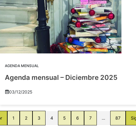
AGENDA MENSUAL
Agenda mensual – Diciembre 2025
03/12/2025
or
1
2
3
4
5
6
7
…
87
Si