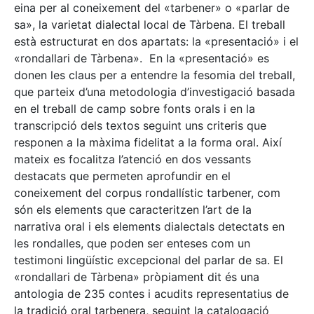
eina per al coneixement del «tarbener» o «parlar de
sa», la varietat dialectal local de Tàrbena. El treball
està estructurat en dos apartats: la «presentació» i el
«rondallari de Tàrbena». En la «presentació» es
donen les claus per a entendre la fesomia del treball,
que parteix d’una metodologia d’investigació basada
en el treball de camp sobre fonts orals i en la
transcripció dels textos seguint uns criteris que
responen a la màxima fidelitat a la forma oral. Així
mateix es focalitza l’atenció en dos vessants
destacats que permeten aprofundir en el
coneixement del corpus rondallístic tarbener, com
són els elements que caracteritzen l’art de la
narrativa oral i els elements dialectals detectats en
les rondalles, que poden ser enteses com un
testimoni lingüístic excepcional del parlar de sa. El
«rondallari de Tàrbena» pròpiament dit és una
antologia de 235 contes i acudits representatius de
la tradició oral tarbenera, seguint la catalogació