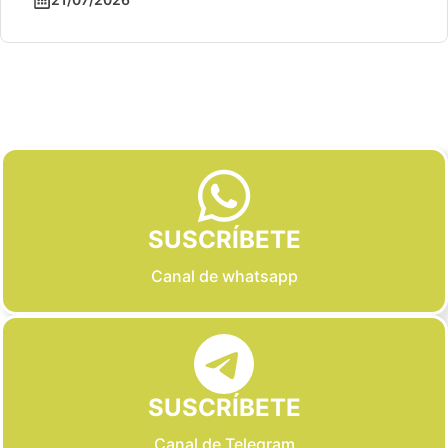
Slide 2 of 6
SUSCRÍBETE
Canal de whatsapp
SUSCRÍBETE
Canal de Telegram