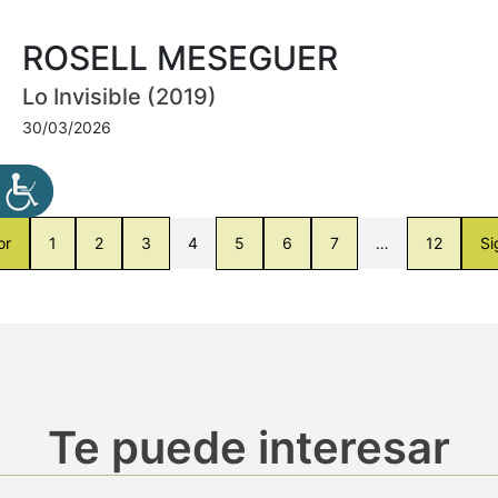
ROSELL MESEGUER
Lo Invisible (2019)
30/03/2026
or
1
2
3
4
5
6
7
…
12
Si
Te puede interesar