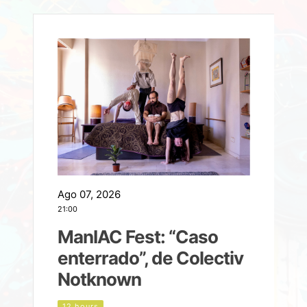
Ago 07, 2026
A
21:00
2
ManIAC Fest: “Caso
a
enterrado”, de Colectiv
Notknown
n
12 hours