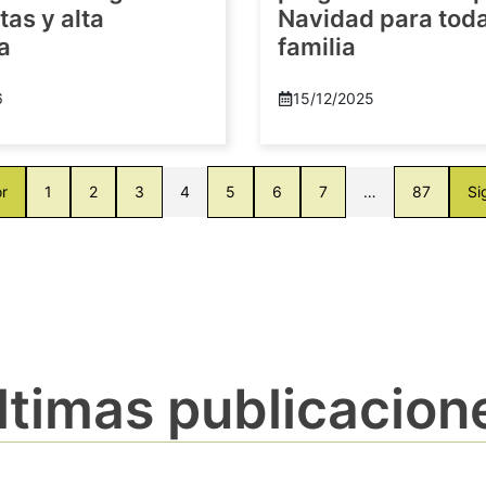
as y alta
Navidad para toda
a
familia
6
15/12/2025
or
1
2
3
4
5
6
7
…
87
Si
ltimas publicacion