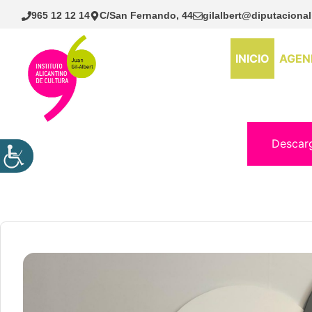
Saltar
965 12 12 14
C/San Fernando, 44
gilalbert@diputacional
al
contenido
INICIO
AGEN
Descar