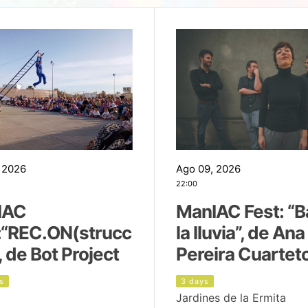
 2026
Ago 09, 2026
22:00
IAC
ManIAC Fest: “B
:“REC.ON(strucc
la lluvia”, de Ana
, de Bot Project
Pereira Cuartet
s
3 days
Jardines de la Ermita