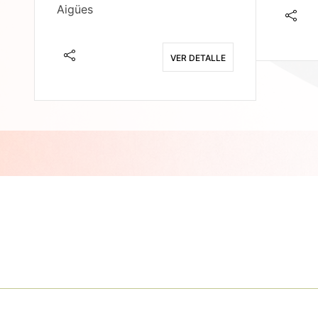
Aigües
E
VER DETALLE