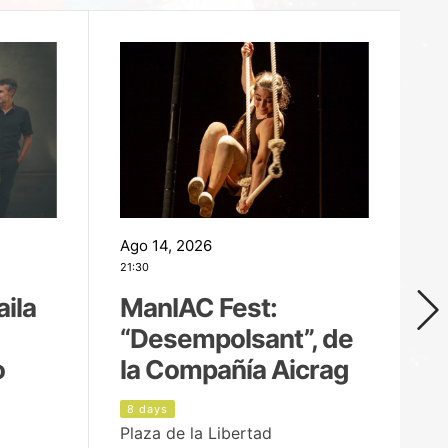
Ago 14, 2026
Ag
21:30
21
aila
ManIAC Fest:
M
“Desempolsant”, de
“
o
la Compañía Aicrag
D
8 days
9
Plaza de la Libertad
Pa