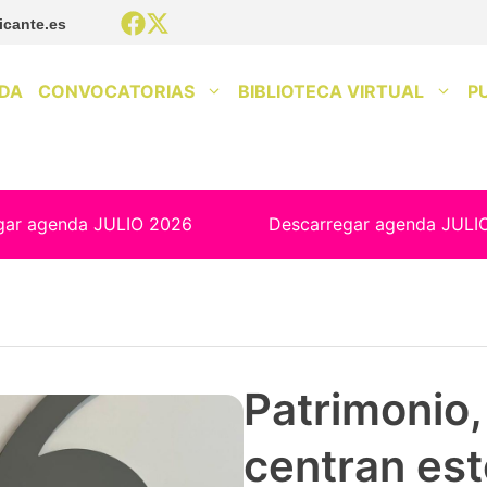
icante.es
DA
CONVOCATORIAS
BIBLIOTECA VIRTUAL
P
gar agenda JULIO 2026
Descarregar agenda JULI
Patrimonio, 
centran est