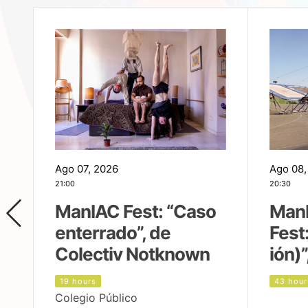
Ago 07, 2026
Ago 08,
21:00
20:30
ManIAC Fest: “Caso
Man
enterrado”, de
Fest
Colectiv Notknown
ión)”
19 hours
43 hour
Colegio Público