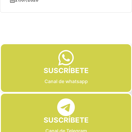
Slide 2 of 6
SUSCRÍBETE
Canal de whatsapp
SUSCRÍBETE
Canal de Telegram