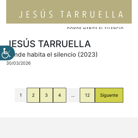
JESÚS TARRUELLA
Donde habita el silencio (2023)
30/03/2026
1
2
3
4
…
12
Siguente