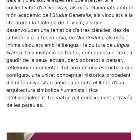
dels articles sobre aspectes que atanyen a la
col·lectivitat d’
Universitas
, als més relacionats amb el
món acadèmic de l’
Studia Generalia
, als vinculats a la
literatura i la filologia de Trivium, als que
desenvolupen una temàtica d’altres ciències, des de
la història a la tecnologia, de
Quadrivium
, als més
íntims vinculats amb la llengua i la cultura de
Lingua
Franca
. Una invitació de l’autor, com apunta el títol, a
gaudir de la seua lectura, però sobretot a pensar,
reflexionar i comentar. Tot això en una estructura que
configura. una unitat conceptual històrica procedent
del món universitari antic i que dota el llibre d’una
arquitectura simbòlica humanista i rica
intel·lectualment. Un viatge pel coneixement a través
de les paraules.