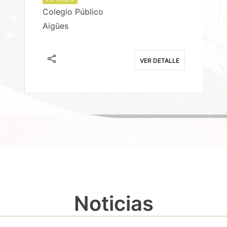
Colegio Público
Aigües
E
VER DETALLE
Noticias