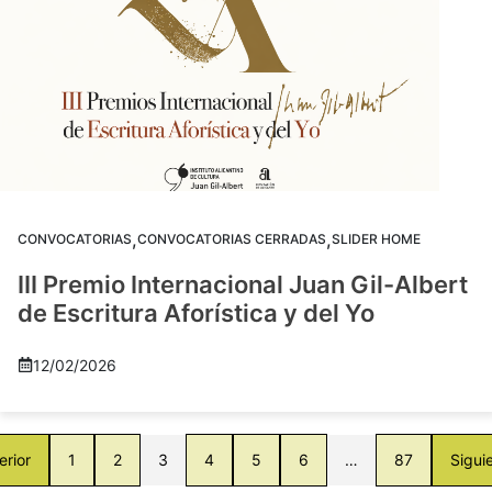
,
,
CONVOCATORIAS
CONVOCATORIAS CERRADAS
SLIDER HOME
III Premio Internacional Juan Gil-Albert
de Escritura Aforística y del Yo
12/02/2026
erior
1
2
3
4
5
6
…
87
Sigui