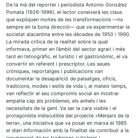
De la mà del reporter i periodista Antonio González
Pomata (1926-1996), el lector coneixerà les claus
que expliquen moltes de les transformacions —no
sempre en la bona direcció— que va experimentar la
societat alacantina entre les dècades de 1950 i 1990.
La mirada crítica de la realitat sobre la qual
informava, primer en l’àmbit del sector agrari i més
tard en l’etnogràfic, el turístic i el gastronòmic, el va
convertir en referent i prescriptor. Les seues
cròniques, reportatges i publicacions van
documentar la desaparició de paisatges, oficis,
tradicions, modes i estils de vida i, al mateix temps,
van reflectir el seu compromís social en mostrar
empatia cap als problemes, els anhels i les
necessitats de la gent. Va ser la cara visible i el
protagonista indiscutible del projecte «Menjars de la
terra», una iniciativa que va posar en marxa el 1985
el diari
Información
amb la finalitat de contribuir a la
recuperació de les tradicions culinàries i