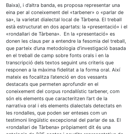
Baixa), i d’altra banda, es proposa representar una
eina per al coneixement del «tarbener» o «parlar de
sa», la varietat dialectal local de Tàrbena. El treball
està estructurat en dos apartats: la «presentació» i el
«rondallari de Tàrbena». En la «presentació» es
donen les claus per a entendre la fesomia del treball,
que parteix d’una metodologia d’investigació basada
en el treball de camp sobre fonts orals i en la
transcripció dels textos seguint uns criteris que
responen a la màxima fidelitat a la forma oral. Així
mateix es focalitza l’atenció en dos vessants
destacats que permeten aprofundir en el
coneixement del corpus rondallístic tarbener, com
són els elements que caracteritzen l’art de la
narrativa oral i els elements dialectals detectats en
les rondalles, que poden ser enteses com un
testimoni lingüístic excepcional del parlar de sa. El
«rondallari de Tàrbena» pròpiament dit és una