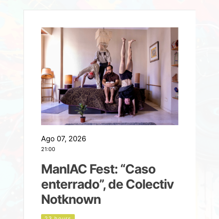
Ago 07, 2026
A
21:00
2
ManIAC Fest: “Caso
a
enterrado”, de Colectiv
Notknown
d
23 hours