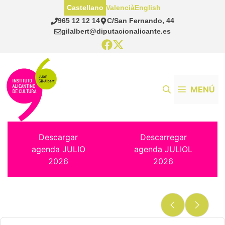
Saltar
Castellano
Valencià
English
al
965 12 12 14
C/San Fernando, 44
contenido
gilalbert@diputacionalicante.es
MENÚ
Descargar
Descarregar
agenda JULIO
agenda JULIOL
2026
2026