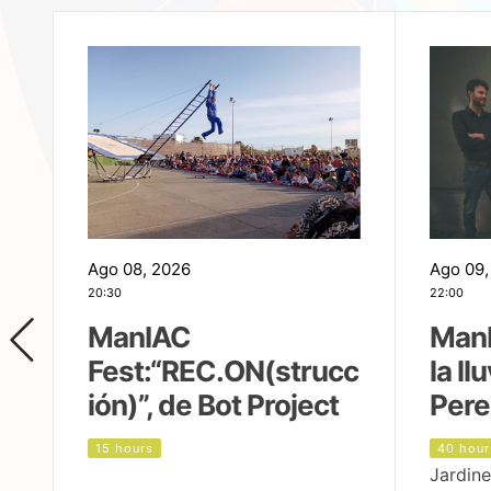
Ago 08, 2026
Ago 09,
20:30
22:00
ManIAC
ManI
Fest:“REC.ON(strucc
la ll
ión)”, de Bot Project
Pere
15 hours
40 hour
Jardine