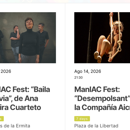
 2026
Ago 14, 2026
21:30
AC Fest: “Baila
ManIAC Fest:
uvia”, de Ana
“Desempolsant”
ira Cuarteto
la Compañía Aic
s
7 days
s de la Ermita
Plaza de la Libertad