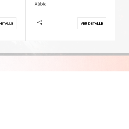
Xàbia
M
DETALLE
VER DETALLE