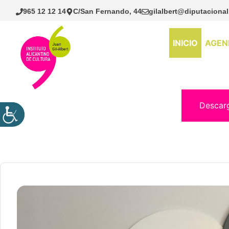
Saltar
965 12 12 14
C/San Fernando, 44
gilalbert@diputacional
al
contenido
INICIO
AGEN
Descar