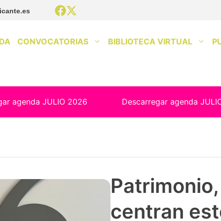
icante.es
DA
CONVOCATORIAS
BIBLIOTECA VIRTUAL
P
gar agenda JULIO 2026
Descarregar agenda JULI
Patrimonio, 
centran est