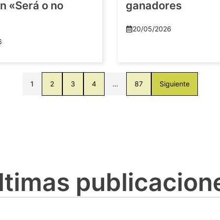
n «Será o no
ganadores
20/05/2026
6
1
2
3
4
…
87
Siguiente
ltimas publicacion