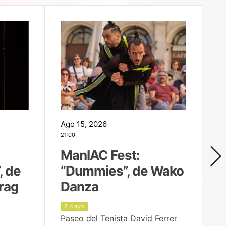
Ago 15, 2026
Ag
21:00
19
ManIAC Fest:
M
, de
“Dummies”, de Wako
n
rag
Danza
Í
8 days
9
Paseo del Tenista David Ferrer
Ce