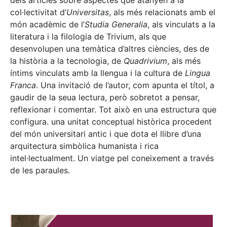
dels articles sobre aspectes que atanyen a la
col·lectivitat d’
Universitas
, als més relacionats amb el
món acadèmic de l’
Studia Generalia
, als vinculats a la
literatura i la filologia de Trivium, als que
desenvolupen una temàtica d’altres ciències, des de
la història a la tecnologia, de
Quadrivium
, als més
íntims vinculats amb la llengua i la cultura de
Lingua
Franca
. Una invitació de l’autor, com apunta el títol, a
gaudir de la seua lectura, però sobretot a pensar,
reflexionar i comentar. Tot això en una estructura que
configura. una unitat conceptual històrica procedent
del món universitari antic i que dota el llibre d’una
arquitectura simbòlica humanista i rica
intel·lectualment. Un viatge pel coneixement a través
de les paraules.