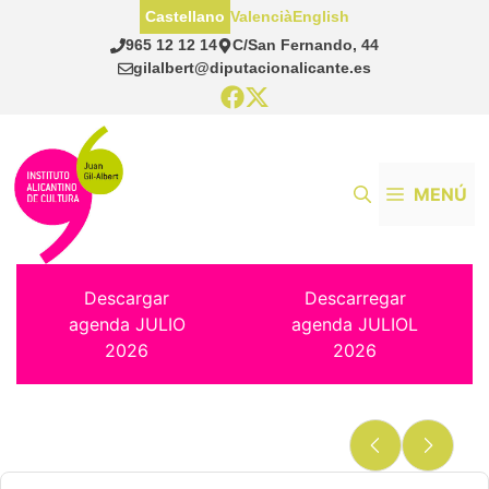
Saltar
Castellano
Valencià
English
al
965 12 12 14
C/San Fernando, 44
contenido
gilalbert@diputacionalicante.es
MENÚ
Descargar
Descarregar
agenda JULIO
agenda JULIOL
2026
2026