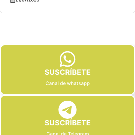
Slide 2 of 6
SUSCRÍBETE
Canal de whatsapp
SUSCRÍBETE
Canal de Telegram