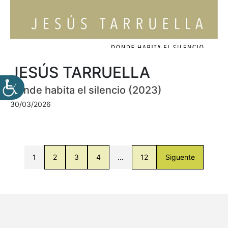
JESÚS TARRUELLA
Donde habita el silencio (2023)
30/03/2026
1
2
3
4
…
12
Siguente