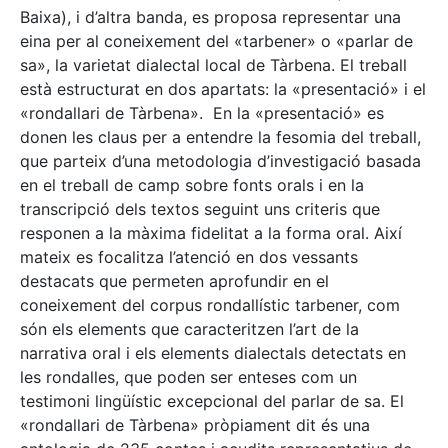
Baixa), i d’altra banda, es proposa representar una
eina per al coneixement del «tarbener» o «parlar de
sa», la varietat dialectal local de Tàrbena. El treball
està estructurat en dos apartats: la «presentació» i el
«rondallari de Tàrbena». En la «presentació» es
donen les claus per a entendre la fesomia del treball,
que parteix d’una metodologia d’investigació basada
en el treball de camp sobre fonts orals i en la
transcripció dels textos seguint uns criteris que
responen a la màxima fidelitat a la forma oral. Així
mateix es focalitza l’atenció en dos vessants
destacats que permeten aprofundir en el
coneixement del corpus rondallístic tarbener, com
són els elements que caracteritzen l’art de la
narrativa oral i els elements dialectals detectats en
les rondalles, que poden ser enteses com un
testimoni lingüístic excepcional del parlar de sa. El
«rondallari de Tàrbena» pròpiament dit és una