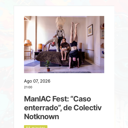
Ago 07, 2026
A
21:00
2
ManIAC Fest: “Caso
a
enterrado”, de Colectiv
Notknown
n
88 minutes