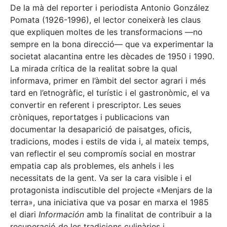
De la mà del reporter i periodista Antonio González
Pomata (1926-1996), el lector coneixerà les claus
que expliquen moltes de les transformacions —no
sempre en la bona direcció— que va experimentar la
societat alacantina entre les dècades de 1950 i 1990.
La mirada crítica de la realitat sobre la qual
informava, primer en l’àmbit del sector agrari i més
tard en l’etnogràfic, el turístic i el gastronòmic, el va
convertir en referent i prescriptor. Les seues
cròniques, reportatges i publicacions van
documentar la desaparició de paisatges, oficis,
tradicions, modes i estils de vida i, al mateix temps,
van reflectir el seu compromís social en mostrar
empatia cap als problemes, els anhels i les
necessitats de la gent. Va ser la cara visible i el
protagonista indiscutible del projecte «Menjars de la
terra», una iniciativa que va posar en marxa el 1985
el diari
Información
amb la finalitat de contribuir a la
recuperació de les tradicions culinàries i