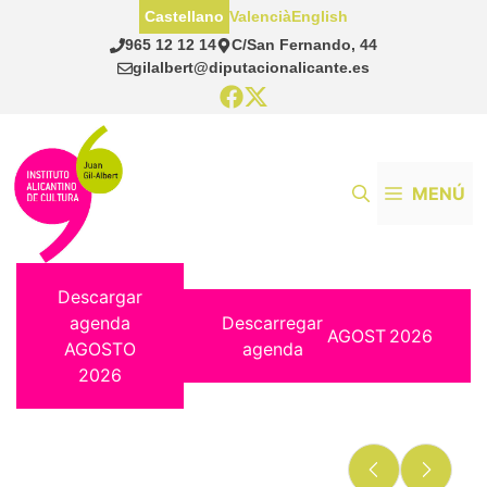
Saltar
Castellano
Valencià
English
al
965 12 12 14
C/San Fernando, 44
contenido
gilalbert@diputacionalicante.es
MENÚ
Descargar
agenda
Descarregar
AGOST
2026
AGOSTO
agenda
2026