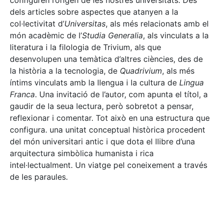
configuren l’origen de les nostres universitats. Des
dels articles sobre aspectes que atanyen a la
col·lectivitat d’
Universitas
, als més relacionats amb el
món acadèmic de l’
Studia Generalia
, als vinculats a la
literatura i la filologia de Trivium, als que
desenvolupen una temàtica d’altres ciències, des de
la història a la tecnologia, de
Quadrivium
, als més
íntims vinculats amb la llengua i la cultura de
Lingua
Franca
. Una invitació de l’autor, com apunta el títol, a
gaudir de la seua lectura, però sobretot a pensar,
reflexionar i comentar. Tot això en una estructura que
configura. una unitat conceptual històrica procedent
del món universitari antic i que dota el llibre d’una
arquitectura simbòlica humanista i rica
intel·lectualment. Un viatge pel coneixement a través
de les paraules.