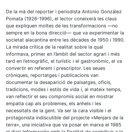
De la mà del reporter i periodista Antonio González
Pomata (1926-1996), el lector coneixerà les claus
que expliquen moltes de les transformacions —no
sempre en la bona direcció— que va experimentar la
societat alacantina entre les dècades de 1950 i 1990.
La mirada crítica de la realitat sobre la qual
informava, primer en l’àmbit del sector agrari i més
tard en l’etnogràfic, el turístic i el gastronòmic, el va
convertir en referent i prescriptor. Les seues
cròniques, reportatges i publicacions van
documentar la desaparició de paisatges, oficis,
tradicions, modes i estils de vida i, al mateix temps,
van reflectir el seu compromís social en mostrar
empatia cap als problemes, els anhels i les
necessitats de la gent. Va ser la cara visible i el
protagonista indiscutible del projecte «Menjars de la
terra», una iniciativa que va posar en marxa el 1985
el diari
Información
amb la finalitat de contribuir a la