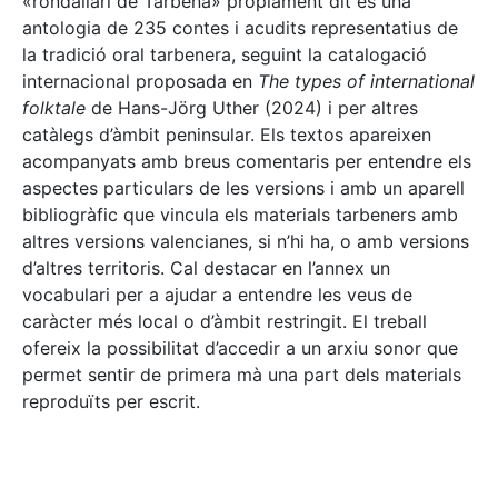
«rondallari de Tàrbena» pròpiament dit és una
antologia de 235 contes i acudits representatius de
la tradició oral tarbenera, seguint la catalogació
internacional proposada en
The types of international
folktale
de Hans-Jörg Uther (2024) i per altres
catàlegs d’àmbit peninsular. Els textos apareixen
acompanyats amb breus comentaris per entendre els
aspectes particulars de les versions i amb un aparell
bibliogràfic que vincula els materials tarbeners amb
altres versions valencianes, si n’hi ha, o amb versions
d’altres territoris. Cal destacar en l’annex un
vocabulari per a ajudar a entendre les veus de
caràcter més local o d’àmbit restringit. El treball
ofereix la possibilitat d’accedir a un arxiu sonor que
permet sentir de primera mà una part dels materials
reproduïts per escrit.