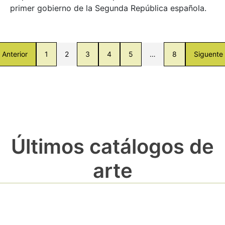
primer gobierno de la Segunda República española.
Anterior
1
2
3
4
5
…
8
Siguente
Últimos catálogos de
arte