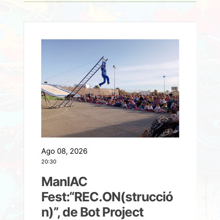
Ago 08, 2026
A
20:30
2
ManIAC
M
a
Fest:“REC.ON(strucció
l
n)”, de Bot Project