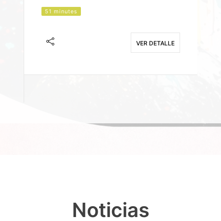
51 minutes
J
F
VER DETALLE
E
Noticias