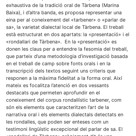
exhaustiva de la tradició oral de Tàrbena (Marina
Baixa), i d’altra banda, es proposa representar una
eina per al coneixement del «tarbener» o «parlar de
sa», la varietat dialectal local de Tàrbena. El treball
està estructurat en dos apartats: la «presentació» i el
«rondallari de Tàrbena». En la «presentació» es
donen les claus per a entendre la fesomia del treball,
que parteix d’una metodologia d’investigació basada
en el treball de camp sobre fonts orals i en la
transcripció dels textos seguint uns criteris que
responen a la màxima fidelitat a la forma oral. Així
mateix es focalitza l’atenció en dos vessants
destacats que permeten aprofundir en el
coneixement del corpus rondallístic tarbener, com
són els elements que caracteritzen l’art de la
narrativa oral i els elements dialectals detectats en
les rondalles, que poden ser enteses com un
testimoni lingüístic excepcional del parlar de sa. El