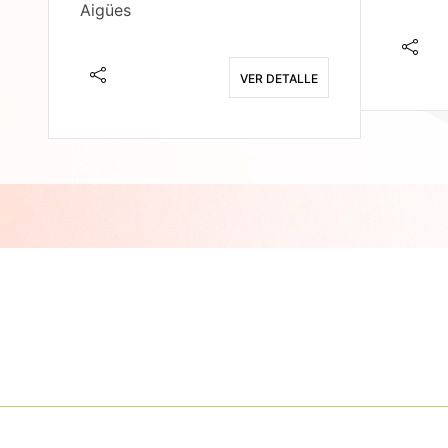
Aigües
E
VER DETALLE