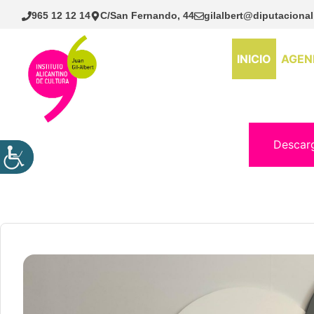
Saltar
965 12 12 14
C/San Fernando, 44
gilalbert@diputacional
al
contenido
INICIO
AGEN
Descar