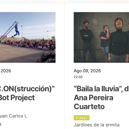
 2026
Ago 09, 2026
22:00
.ON(strucción)”
“Baila la lluvia”, 
Bot Project
Ana Pereira
Cuarteto
uan Carlos I,
4 days
a
Jardines de la ermita