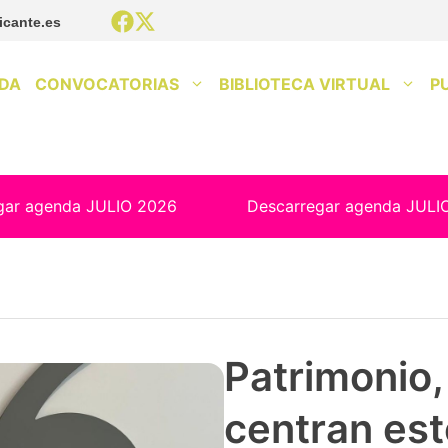
icante.es
DA
CONVOCATORIAS
BIBLIOTECA VIRTUAL
P
gar agenda JULIO 2026
Descarregar agenda JULI
Patrimonio, 
centran est