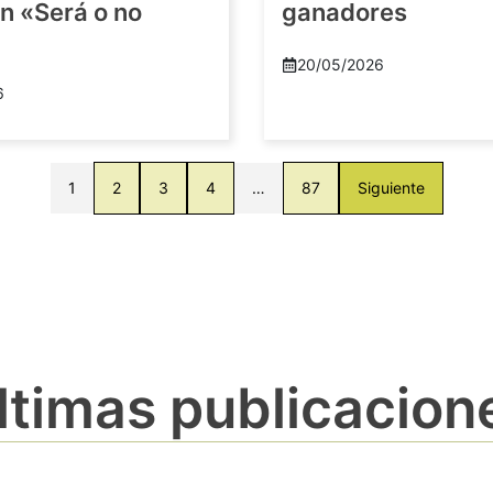
n «Será o no
ganadores
20/05/2026
6
1
2
3
4
…
87
Siguiente
ltimas publicacion