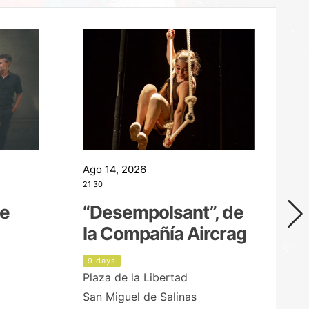
Ago 14, 2026
Ag
21:30
21
de
“Desempolsant”, de
“
la Compañía Aircrag
D
9 days
1
Plaza de la Libertad
pa
San Miguel de Salinas
X