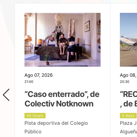
Ago 07, 2026
Ago 08,
21:00
20:30
,
“Caso enterrado”, de
“REC
Colectiv Notknown
, de 
45 hours
3 days
Pista deportiva del Colegio
Plaza J
Público
Algueñ