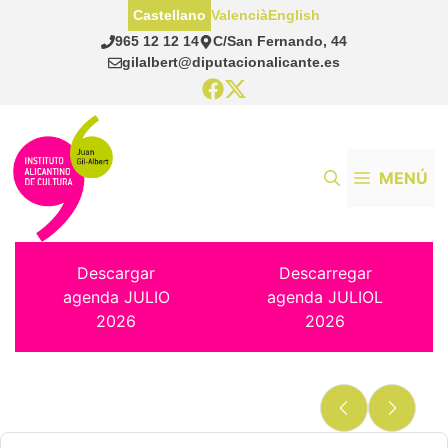
Saltar
Castellano
Valencià
English
al
965 12 12 14
C/San Fernando, 44
contenido
gilalbert@diputacionalicante.es
MENÚ
Descargar
Descarregar
agenda JULIO
agenda JULIOL
2026
2026