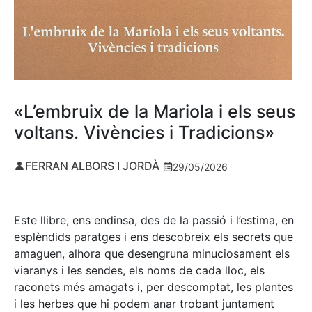
«L’embruix de la Mariola i els seus
voltans. Vivències i Tradicions»
FERRAN ALBORS I JORDÀ
29/05/2026
Este llibre, ens endinsa, des de la passió i l’estima, en
esplèndids paratges i ens descobreix els secrets que
amaguen, alhora que desengruna minuciosament els
viaranys i les sendes, els noms de cada lloc, els
raconets més amagats i, per descomptat, les plantes
i les herbes que hi podem anar trobant juntament