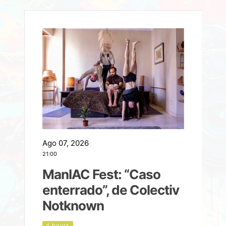
Ago 07, 2026
A
21:00
2
ManIAC Fest: “Caso
a
enterrado”, de Colectiv
Notknown
n
4 hours