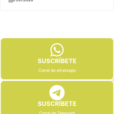
Slide 2 of 6
SUSCRÍBETE
Canal de whatsapp
SUSCRÍBETE
Canal de Telegram