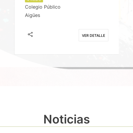
Colegio Público
Aigües
E
VER DETALLE
Noticias