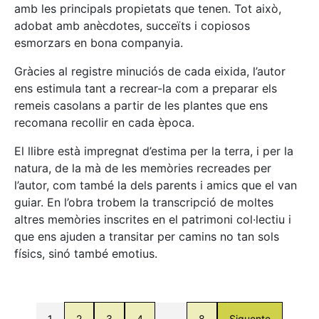
amb les principals propietats que tenen. Tot això,
adobat amb anècdotes, succeïts i copiosos
esmorzars en bona companyia.
Gràcies al registre minuciós de cada eixida, l’autor
ens estimula tant a recrear-la com a preparar els
remeis casolans a partir de les plantes que ens
recomana recollir en cada època.
El llibre està impregnat d’estima per la terra, i per la
natura, de la mà de les memòries recreades per
l’autor, com també la dels parents i amics que el van
guiar. En l’obra trobem la transcripció de moltes
altres memòries inscrites en el patrimoni col·lectiu i
que ens ajuden a transitar per camins no tan sols
físics, sinó també emotius.
1
2
3
4
…
8
Siguente