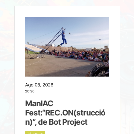
Ago 08, 2026
A
20:30
2
ManIAC
M
a
Fest:“REC.ON(strucció
l
n)”, de Bot Project
14 hours