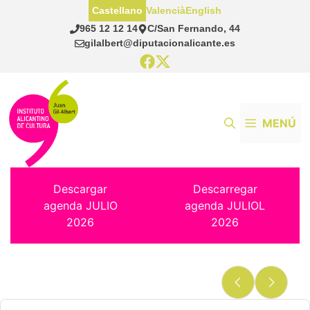
Saltar
Castellano
Valencià
English
al
965 12 12 14
C/San Fernando, 44
contenido
gilalbert@diputacionalicante.es
MENÚ
Descargar
Descarregar
agenda JULIO
agenda JULIOL
2026
2026