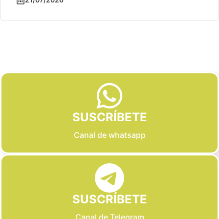
Slide 2 of 6
SUSCRÍBETE
Canal de whatsapp
SUSCRÍBETE
Canal de Telegram