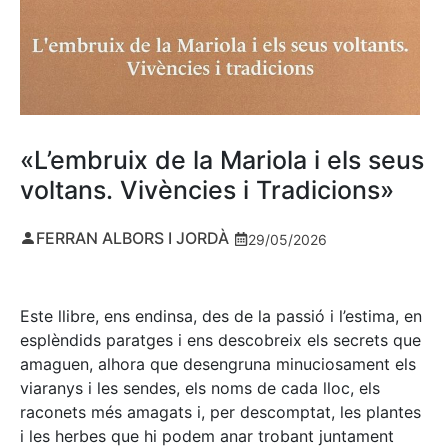
«L’embruix de la Mariola i els seus
voltans. Vivències i Tradicions»
FERRAN ALBORS I JORDÀ
29/05/2026
Este llibre, ens endinsa, des de la passió i l’estima, en
esplèndids paratges i ens descobreix els secrets que
amaguen, alhora que desengruna minuciosament els
viaranys i les sendes, els noms de cada lloc, els
raconets més amagats i, per descomptat, les plantes
i les herbes que hi podem anar trobant juntament