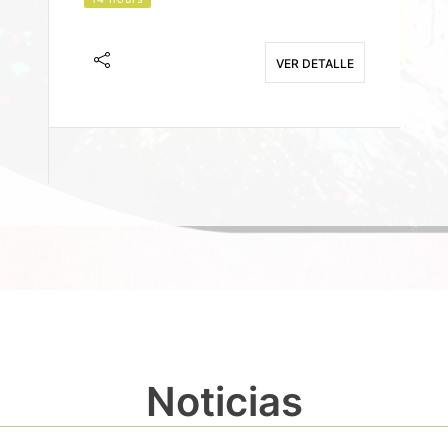
J
F
VER DETALLE
E
Noticias