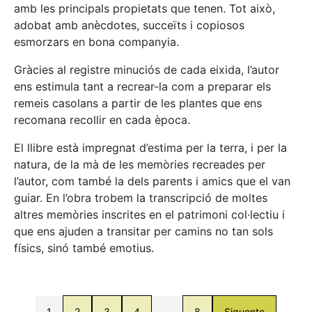
amb les principals propietats que tenen. Tot això,
adobat amb anècdotes, succeïts i copiosos
esmorzars en bona companyia.
Gràcies al registre minuciós de cada eixida, l’autor
ens estimula tant a recrear-la com a preparar els
remeis casolans a partir de les plantes que ens
recomana recollir en cada època.
El llibre està impregnat d’estima per la terra, i per la
natura, de la mà de les memòries recreades per
l’autor, com també la dels parents i amics que el van
guiar. En l’obra trobem la transcripció de moltes
altres memòries inscrites en el patrimoni col·lectiu i
que ens ajuden a transitar per camins no tan sols
físics, sinó també emotius.
1
2
3
4
…
8
Siguente