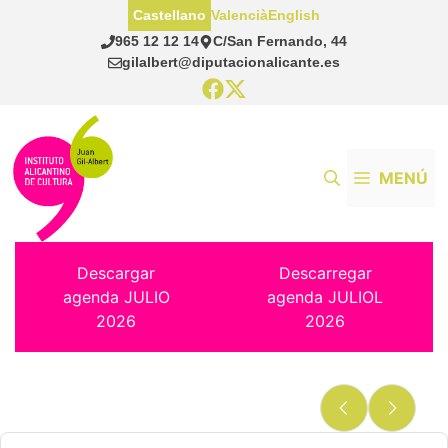
Saltar
Castellano
Valencià
English
al
965 12 12 14
C/San Fernando, 44
contenido
gilalbert@diputacionalicante.es
MENÚ
Descargar
Descarregar
agenda JULIO
agenda JULIOL
2026
2026