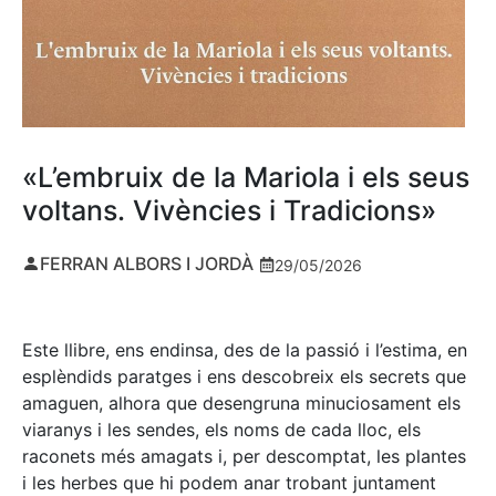
«L’embruix de la Mariola i els seus
voltans. Vivències i Tradicions»
FERRAN ALBORS I JORDÀ
29/05/2026
Este llibre, ens endinsa, des de la passió i l’estima, en
esplèndids paratges i ens descobreix els secrets que
amaguen, alhora que desengruna minuciosament els
viaranys i les sendes, els noms de cada lloc, els
raconets més amagats i, per descomptat, les plantes
i les herbes que hi podem anar trobant juntament