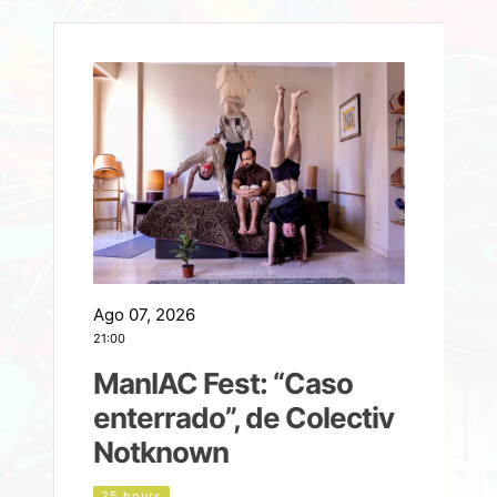
Ago 07, 2026
A
21:00
2
ManIAC Fest: “Caso
a
enterrado”, de Colectiv
Notknown
d
25 hours