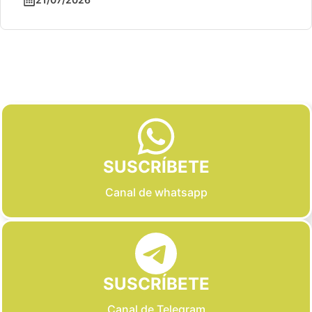
Slide 2 of 6
SUSCRÍBETE
Canal de whatsapp
SUSCRÍBETE
Canal de Telegram