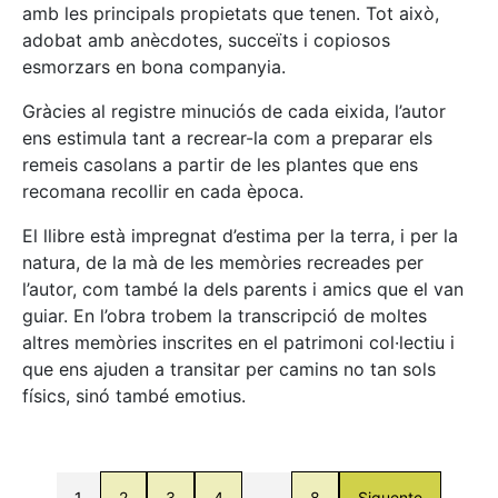
amb les principals propietats que tenen. Tot això,
adobat amb anècdotes, succeïts i copiosos
esmorzars en bona companyia.
Gràcies al registre minuciós de cada eixida, l’autor
ens estimula tant a recrear-la com a preparar els
remeis casolans a partir de les plantes que ens
recomana recollir en cada època.
El llibre està impregnat d’estima per la terra, i per la
natura, de la mà de les memòries recreades per
l’autor, com també la dels parents i amics que el van
guiar. En l’obra trobem la transcripció de moltes
altres memòries inscrites en el patrimoni col·lectiu i
que ens ajuden a transitar per camins no tan sols
físics, sinó també emotius.
1
2
3
4
…
8
Siguente