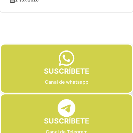
Slide 2 of 6
SUSCRÍBETE
Canal de whatsapp
SUSCRÍBETE
Canal de Telegram