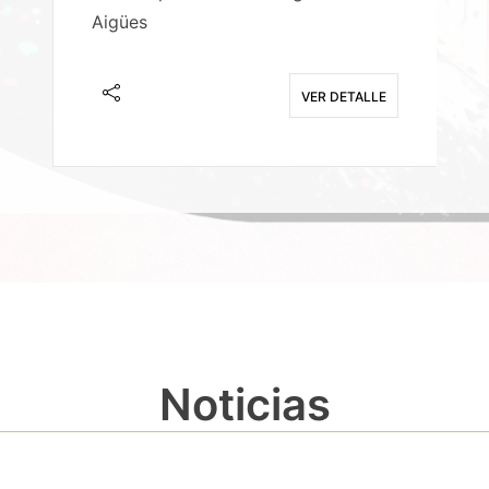
Aigües
A
E
VER DETALLE
Noticias