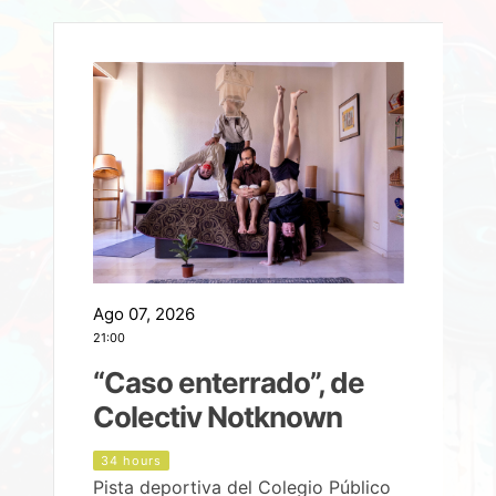
Ago 07, 2026
A
21:00
2
e
“Caso enterrado”, de
Colectiv Notknown
d
34 hours
Pista deportiva del Colegio Público
P