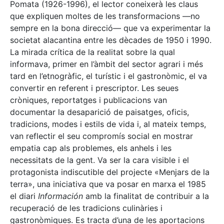
Pomata (1926-1996), el lector coneixerà les claus
que expliquen moltes de les transformacions —no
sempre en la bona direcció— que va experimentar la
societat alacantina entre les dècades de 1950 i 1990.
La mirada crítica de la realitat sobre la qual
informava, primer en l’àmbit del sector agrari i més
tard en l’etnogràfic, el turístic i el gastronòmic, el va
convertir en referent i prescriptor. Les seues
cròniques, reportatges i publicacions van
documentar la desaparició de paisatges, oficis,
tradicions, modes i estils de vida i, al mateix temps,
van reflectir el seu compromís social en mostrar
empatia cap als problemes, els anhels i les
necessitats de la gent. Va ser la cara visible i el
protagonista indiscutible del projecte «Menjars de la
terra», una iniciativa que va posar en marxa el 1985
el diari
Información
amb la finalitat de contribuir a la
recuperació de les tradicions culinàries i
gastronòmiques. Es tracta d’una de les aportacions