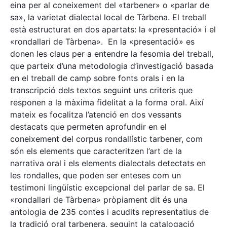
eina per al coneixement del «tarbener» o «parlar de
sa», la varietat dialectal local de Tàrbena. El treball
està estructurat en dos apartats: la «presentació» i el
«rondallari de Tàrbena». En la «presentació» es
donen les claus per a entendre la fesomia del treball,
que parteix d’una metodologia d’investigació basada
en el treball de camp sobre fonts orals i en la
transcripció dels textos seguint uns criteris que
responen a la màxima fidelitat a la forma oral. Així
mateix es focalitza l’atenció en dos vessants
destacats que permeten aprofundir en el
coneixement del corpus rondallístic tarbener, com
són els elements que caracteritzen l’art de la
narrativa oral i els elements dialectals detectats en
les rondalles, que poden ser enteses com un
testimoni lingüístic excepcional del parlar de sa. El
«rondallari de Tàrbena» pròpiament dit és una
antologia de 235 contes i acudits representatius de
la tradició oral tarbenera, seguint la catalogació