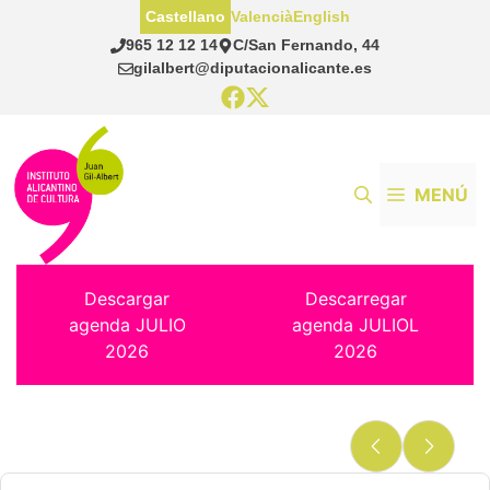
Saltar
Castellano
Valencià
English
al
965 12 12 14
C/San Fernando, 44
contenido
gilalbert@diputacionalicante.es
MENÚ
Descargar
Descarregar
agenda JULIO
agenda JULIOL
2026
2026