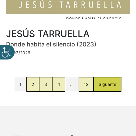
JESÚS TARRUELLA
Donde habita el silencio (2023)
30/03/2026
1
2
3
4
…
12
Siguente