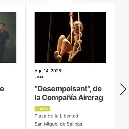
Ago 14, 2026
Ag
21:30
21
de
“Desempolsant”, de
“
la Compañía Aircrag
D
9 days
1
Plaza de la Libertad
pa
San Miguel de Salinas
X