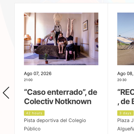
Ago 07, 2026
Ago 08,
21:00
20:30
,
“Caso enterrado”, de
“REC
Colectiv Notknown
, de 
42 hours
3 days
Pista deportiva del Colegio
Plaza J
Público
Algueñ