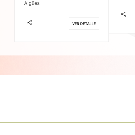
Aigües
E
VER DETALLE