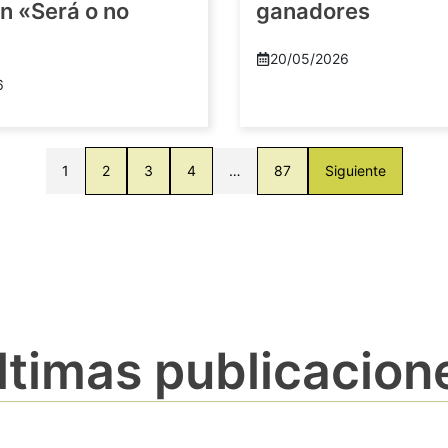
n «Será o no
ganadores
20/05/2026
6
1
2
3
4
…
87
Siguiente
ltimas publicacion