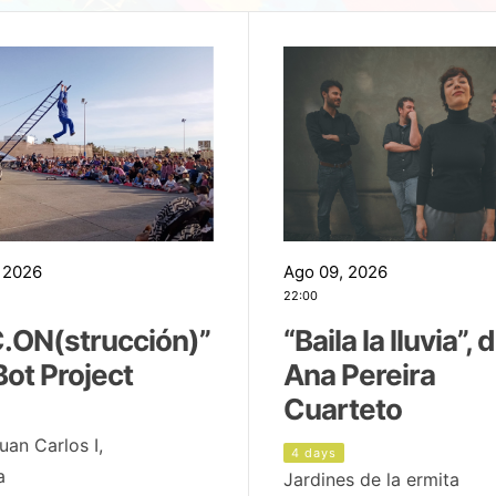
 2026
Ago 09, 2026
22:00
.ON(strucción)”
“Baila la lluvia”, 
Bot Project
Ana Pereira
Cuarteto
uan Carlos I,
4 days
a
Jardines de la ermita