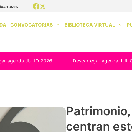
icante.es
DA
CONVOCATORIAS
BIBLIOTECA VIRTUAL
P
gar agenda JULIO 2026
Descarregar agenda JULI
Patrimonio, 
centran est