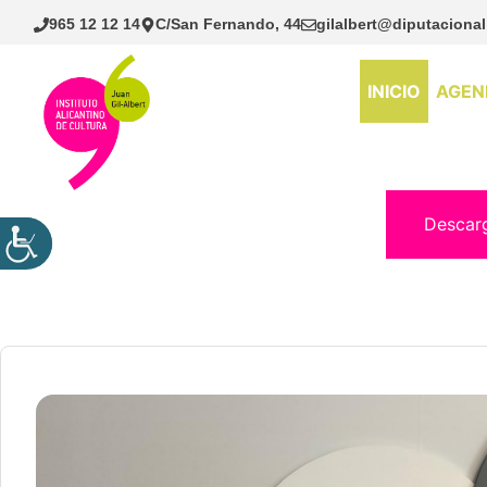
Saltar
965 12 12 14
C/San Fernando, 44
gilalbert@diputacional
al
contenido
INICIO
AGEN
Descar