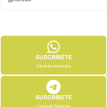
Slide 2 of 6
SUSCRÍBETE
Canal de whatsapp
SUSCRÍBETE
Canal de Telegram