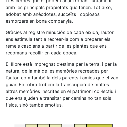
i les herbes que hi podem anar trobant juntament
amb les principals propietats que tenen. Tot això,
adobat amb anècdotes, succeïts i copiosos
esmorzars en bona companyia.
Gràcies al registre minuciós de cada eixida, l’autor
ens estimula tant a recrear-la com a preparar els
remeis casolans a partir de les plantes que ens
recomana recollir en cada època.
El llibre està impregnat d’estima per la terra, i per la
natura, de la mà de les memòries recreades per
l’autor, com també la dels parents i amics que el van
guiar. En l’obra trobem la transcripció de moltes
altres memòries inscrites en el patrimoni col·lectiu i
que ens ajuden a transitar per camins no tan sols
físics, sinó també emotius.