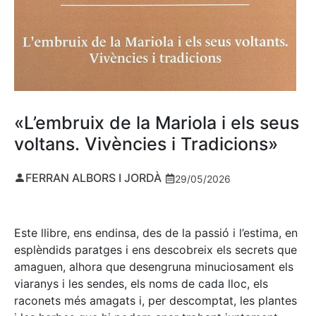
«L’embruix de la Mariola i els seus
voltans. Vivències i Tradicions»
FERRAN ALBORS I JORDÀ
29/05/2026
Este llibre, ens endinsa, des de la passió i l’estima, en
esplèndids paratges i ens descobreix els secrets que
amaguen, alhora que desengruna minuciosament els
viaranys i les sendes, els noms de cada lloc, els
raconets més amagats i, per descomptat, les plantes