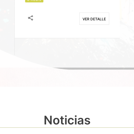
J
F
VER DETALLE
E
Noticias