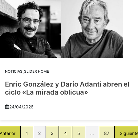
,
NOTICIAS
SLIDER HOME
Enric González y Darío Adanti abren el
ciclo «La mirada oblicua»
24/04/2026
Anterior
1
2
3
4
5
…
87
Siguient