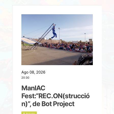
Ago 08, 2026
A
20:30
2
ManIAC
M
a
Fest:“REC.ON(strucció
l
n)”, de Bot Project
8 hours