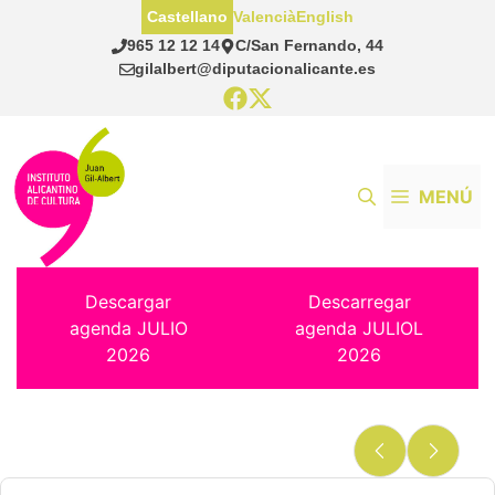
Saltar
Castellano
Valencià
English
al
965 12 12 14
C/San Fernando, 44
contenido
gilalbert@diputacionalicante.es
MENÚ
Descargar
Descarregar
agenda JULIO
agenda JULIOL
2026
2026