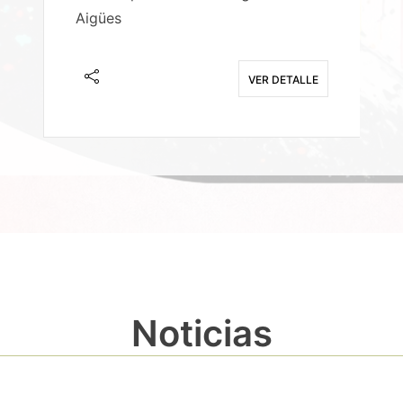
Aigües
A
E
VER DETALLE
Noticias