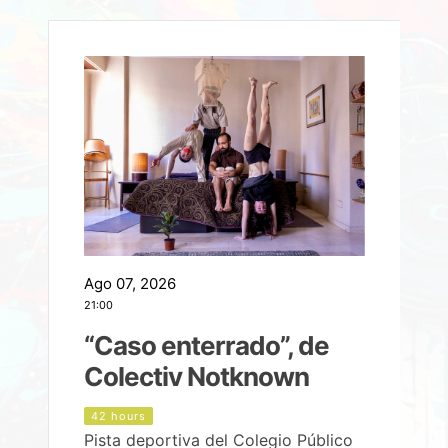
Ago 07, 2026
A
21:00
2
e
“Caso enterrado”, de
Colectiv Notknown
d
42 hours
Pista deportiva del Colegio Público
P