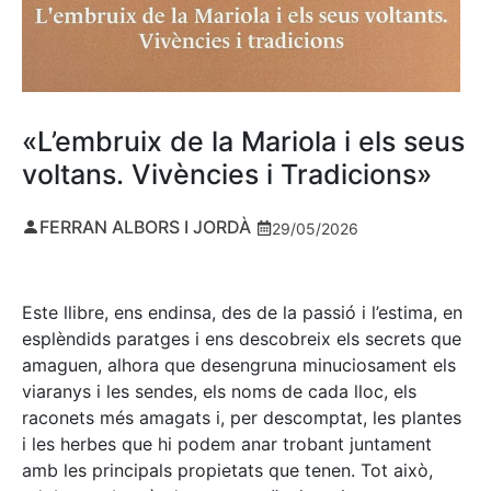
«L’embruix de la Mariola i els seus
voltans. Vivències i Tradicions»
FERRAN ALBORS I JORDÀ
29/05/2026
Este llibre, ens endinsa, des de la passió i l’estima, en
esplèndids paratges i ens descobreix els secrets que
amaguen, alhora que desengruna minuciosament els
viaranys i les sendes, els noms de cada lloc, els
raconets més amagats i, per descomptat, les plantes
i les herbes que hi podem anar trobant juntament
amb les principals propietats que tenen. Tot això,