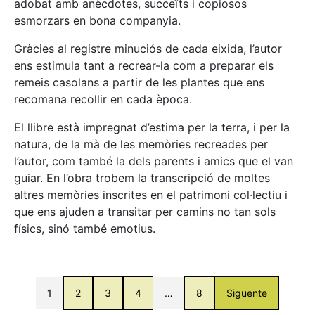
adobat amb anècdotes, succeïts i copiosos
esmorzars en bona companyia.
Gràcies al registre minuciós de cada eixida, l’autor
ens estimula tant a recrear-la com a preparar els
remeis casolans a partir de les plantes que ens
recomana recollir en cada època.
El llibre està impregnat d’estima per la terra, i per la
natura, de la mà de les memòries recreades per
l’autor, com també la dels parents i amics que el van
guiar. En l’obra trobem la transcripció de moltes
altres memòries inscrites en el patrimoni col·lectiu i
que ens ajuden a transitar per camins no tan sols
físics, sinó també emotius.
1
2
3
4
…
8
Siguente