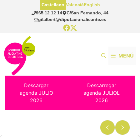
Saltar
Castellano
Valencià
English
al
965 12 12 14
C/San Fernando, 44
contenido
gilalbert@diputacionalicante.es
MENÚ
Descargar
Descarregar
agenda JULIO
agenda JULIOL
2026
2026