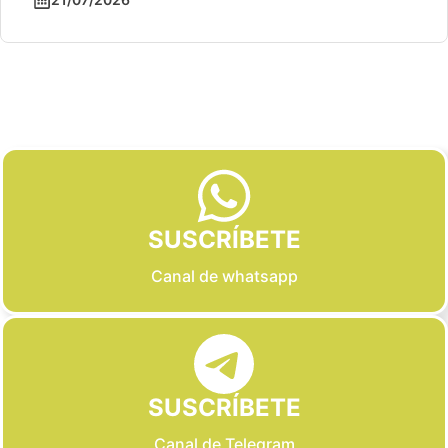
Slide 2 of 6
SUSCRÍBETE
Canal de whatsapp
SUSCRÍBETE
Canal de Telegram