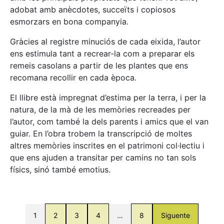
adobat amb anècdotes, succeïts i copiosos
esmorzars en bona companyia.
Gràcies al registre minuciós de cada eixida, l’autor
ens estimula tant a recrear-la com a preparar els
remeis casolans a partir de les plantes que ens
recomana recollir en cada època.
El llibre està impregnat d’estima per la terra, i per la
natura, de la mà de les memòries recreades per
l’autor, com també la dels parents i amics que el van
guiar. En l’obra trobem la transcripció de moltes
altres memòries inscrites en el patrimoni col·lectiu i
que ens ajuden a transitar per camins no tan sols
físics, sinó també emotius.
1
2
3
4
…
8
Siguente