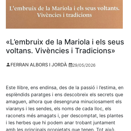
«L’embruix de la Mariola i els seus
voltans. Vivències i Tradicions»
FERRAN ALBORS I JORDÀ
29/05/2026
Este llibre, ens endinsa, des de la passió i l’estima, en
esplèndids paratges i ens descobreix els secrets que
amaguen, alhora que desengruna minuciosament els
viaranys i les sendes, els noms de cada lloc, els
raconets més amagats i, per descomptat, les plantes
i les herbes que hi podem anar trobant juntament
amb les principals propietats que tenen. Tot això,