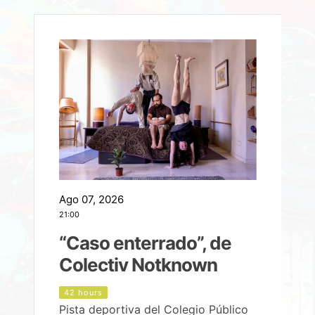
Ago 07, 2026
A
21:00
2
e
“Caso enterrado”, de
Colectiv Notknown
d
42 hours
Pista deportiva del Colegio Público
P