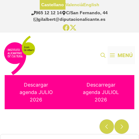
Saltar
Castellano
Valencià
English
al
965 12 12 14
C/San Fernando, 44
contenido
gilalbert@diputacionalicante.es
MENÚ
Descargar
Descarregar
agenda JULIO
agenda JULIOL
2026
2026