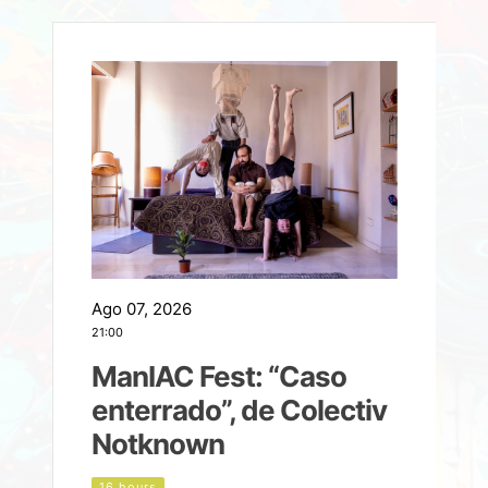
Ago 07, 2026
A
21:00
2
ManIAC Fest: “Caso
a
enterrado”, de Colectiv
Notknown
n
16 hours