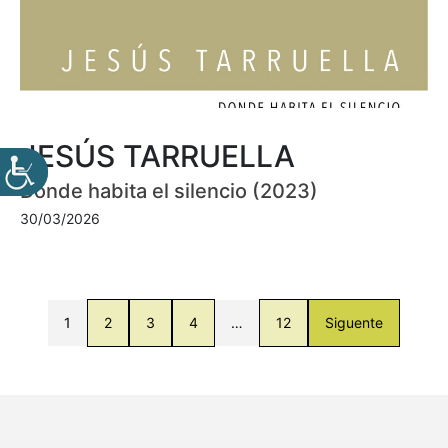
JESÚS TARRUELLA
Donde habita el silencio (2023)
30/03/2026
1
2
3
4
…
12
Siguente