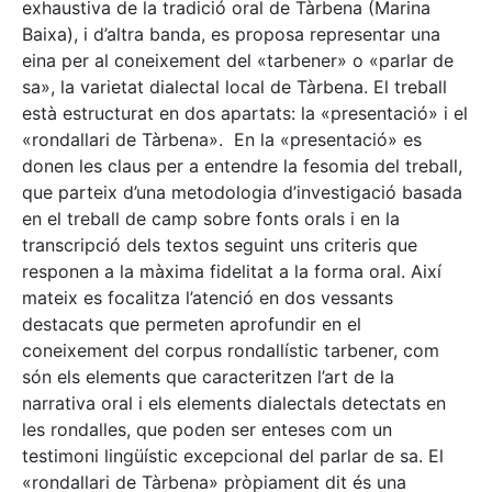
exhaustiva de la tradició oral de Tàrbena (Marina
Baixa), i d’altra banda, es proposa representar una
eina per al coneixement del «tarbener» o «parlar de
sa», la varietat dialectal local de Tàrbena. El treball
està estructurat en dos apartats: la «presentació» i el
«rondallari de Tàrbena». En la «presentació» es
donen les claus per a entendre la fesomia del treball,
que parteix d’una metodologia d’investigació basada
en el treball de camp sobre fonts orals i en la
transcripció dels textos seguint uns criteris que
responen a la màxima fidelitat a la forma oral. Així
mateix es focalitza l’atenció en dos vessants
destacats que permeten aprofundir en el
coneixement del corpus rondallístic tarbener, com
són els elements que caracteritzen l’art de la
narrativa oral i els elements dialectals detectats en
les rondalles, que poden ser enteses com un
testimoni lingüístic excepcional del parlar de sa. El
«rondallari de Tàrbena» pròpiament dit és una