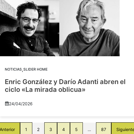
,
NOTICIAS
SLIDER HOME
Enric González y Darío Adanti abren el
ciclo «La mirada oblicua»
24/04/2026
Anterior
1
2
3
4
5
…
87
Siguient