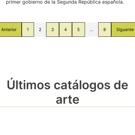
primer gobierno de la Segunda República española.
Anterior
1
2
3
4
5
…
8
Siguente
Últimos catálogos de
arte