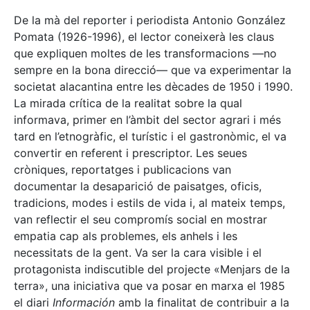
De la mà del reporter i periodista Antonio González
Pomata (1926-1996), el lector coneixerà les claus
que expliquen moltes de les transformacions —no
sempre en la bona direcció— que va experimentar la
societat alacantina entre les dècades de 1950 i 1990.
La mirada crítica de la realitat sobre la qual
informava, primer en l’àmbit del sector agrari i més
tard en l’etnogràfic, el turístic i el gastronòmic, el va
convertir en referent i prescriptor. Les seues
cròniques, reportatges i publicacions van
documentar la desaparició de paisatges, oficis,
tradicions, modes i estils de vida i, al mateix temps,
van reflectir el seu compromís social en mostrar
empatia cap als problemes, els anhels i les
necessitats de la gent. Va ser la cara visible i el
protagonista indiscutible del projecte «Menjars de la
terra», una iniciativa que va posar en marxa el 1985
el diari
Información
amb la finalitat de contribuir a la