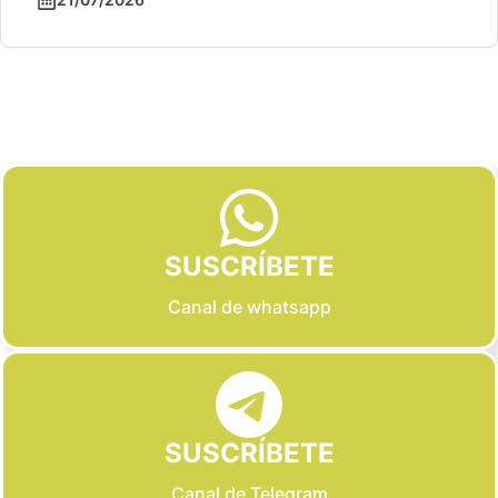
Slide 2 of 6
SUSCRÍBETE
Canal de whatsapp
SUSCRÍBETE
Canal de Telegram