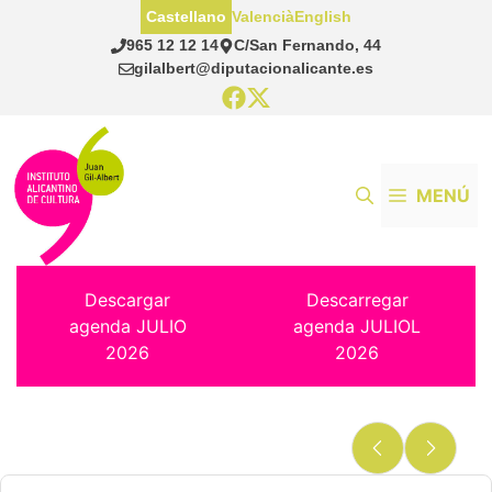
Saltar
Castellano
Valencià
English
al
965 12 12 14
C/San Fernando, 44
contenido
gilalbert@diputacionalicante.es
MENÚ
Descargar
Descarregar
agenda JULIO
agenda JULIOL
2026
2026