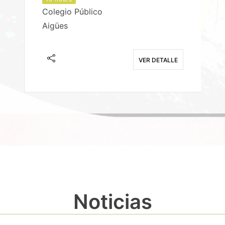
Colegio Público
Aigües
E
VER DETALLE
Noticias