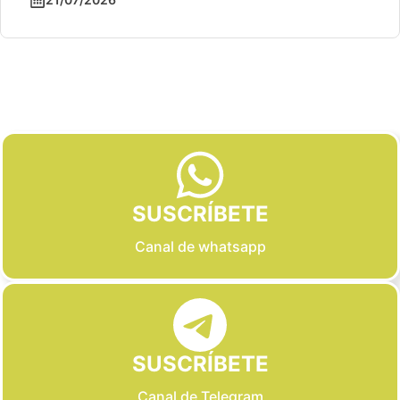
Slide 2 of 6
SUSCRÍBETE
Canal de whatsapp
SUSCRÍBETE
Canal de Telegram