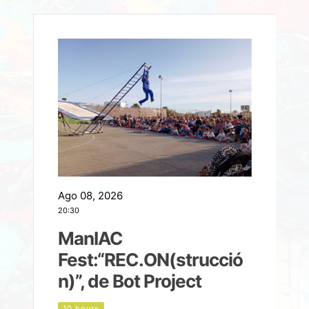
Ago 08, 2026
A
20:30
2
ManIAC
M
a
Fest:“REC.ON(strucció
l
n)”, de Bot Project
10 hours