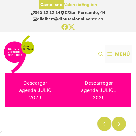
Saltar
Castellano
Valencià
English
al
965 12 12 14
C/San Fernando, 44
contenido
gilalbert@diputacionalicante.es
MENÚ
Descargar
Descarregar
agenda JULIO
agenda JULIOL
2026
2026