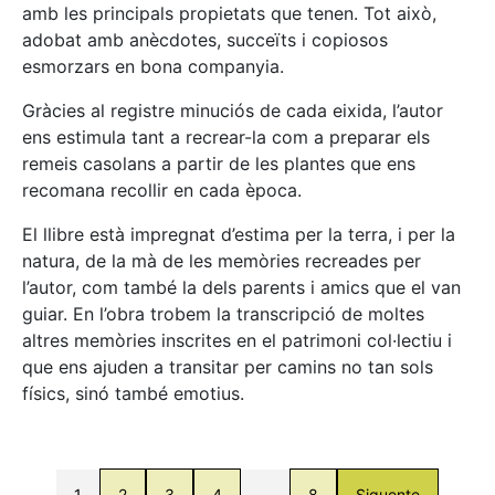
amb les principals propietats que tenen. Tot això,
adobat amb anècdotes, succeïts i copiosos
esmorzars en bona companyia.
Gràcies al registre minuciós de cada eixida, l’autor
ens estimula tant a recrear-la com a preparar els
remeis casolans a partir de les plantes que ens
recomana recollir en cada època.
El llibre està impregnat d’estima per la terra, i per la
natura, de la mà de les memòries recreades per
l’autor, com també la dels parents i amics que el van
guiar. En l’obra trobem la transcripció de moltes
altres memòries inscrites en el patrimoni col·lectiu i
que ens ajuden a transitar per camins no tan sols
físics, sinó també emotius.
1
2
3
4
…
8
Siguente