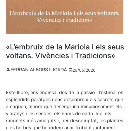
«L’embruix de la Mariola i els seus
voltans. Vivències i Tradicions»
FERRAN ALBORS I JORDÀ
29/05/2026
Este llibre, ens endinsa, des de la passió i l’estima, en
esplèndids paratges i ens descobreix els secrets que
amaguen, alhora que desengruna minuciosament els
viaranys i les sendes, els noms de cada lloc, els
raconets més amagats i, per descomptat, les plantes
i les herbes que hi podem anar trobant juntament