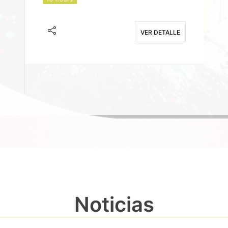
J
F
VER DETALLE
E
Noticias