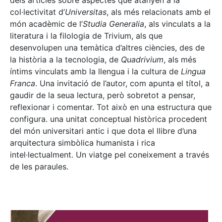
dels articles sobre aspectes que atanyen a la
col·lectivitat d’
Universitas
, als més relacionats amb el
món acadèmic de l’
Studia Generalia
, als vinculats a la
literatura i la filologia de Trivium, als que
desenvolupen una temàtica d’altres ciències, des de
la història a la tecnologia, de
Quadrivium
, als més
íntims vinculats amb la llengua i la cultura de
Lingua
Franca
. Una invitació de l’autor, com apunta el títol, a
gaudir de la seua lectura, però sobretot a pensar,
reflexionar i comentar. Tot això en una estructura que
configura. una unitat conceptual històrica procedent
del món universitari antic i que dota el llibre d’una
arquitectura simbòlica humanista i rica
intel·lectualment. Un viatge pel coneixement a través
de les paraules.