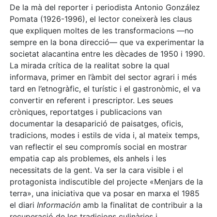
De la mà del reporter i periodista Antonio González
Pomata (1926-1996), el lector coneixerà les claus
que expliquen moltes de les transformacions —no
sempre en la bona direcció— que va experimentar la
societat alacantina entre les dècades de 1950 i 1990.
La mirada crítica de la realitat sobre la qual
informava, primer en l’àmbit del sector agrari i més
tard en l’etnogràfic, el turístic i el gastronòmic, el va
convertir en referent i prescriptor. Les seues
cròniques, reportatges i publicacions van
documentar la desaparició de paisatges, oficis,
tradicions, modes i estils de vida i, al mateix temps,
van reflectir el seu compromís social en mostrar
empatia cap als problemes, els anhels i les
necessitats de la gent. Va ser la cara visible i el
protagonista indiscutible del projecte «Menjars de la
terra», una iniciativa que va posar en marxa el 1985
el diari
Información
amb la finalitat de contribuir a la
recuperació de les tradicions culinàries i