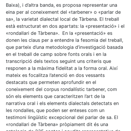
Baixa), i d’altra banda, es proposa representar una
eina per al coneixement del «tarbener» o «parlar de
sa», la varietat dialectal local de Tàrbena. El treball
està estructurat en dos apartats: la «presentació» i el
«rondallari de Tàrbena». En la «presentació» es
donen les claus per a entendre la fesomia del treball,
que parteix d’una metodologia d’investigació basada
en el treball de camp sobre fonts orals i en la
transcripció dels textos seguint uns criteris que
responen a la màxima fidelitat a la forma oral. Així
mateix es focalitza l’atenció en dos vessants
destacats que permeten aprofundir en el
coneixement del corpus rondallístic tarbener, com
són els elements que caracteritzen l’art de la
narrativa oral i els elements dialectals detectats en
les rondalles, que poden ser enteses com un
testimoni lingüístic excepcional del parlar de sa. El
«rondallari de Tàrbena» pròpiament dit és una