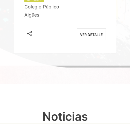
Colegio Público
Aigües
E
VER DETALLE
Noticias