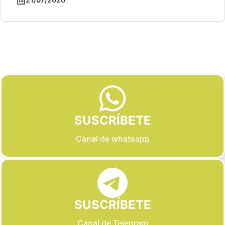
Slide 2 of 6
SUSCRÍBETE
Canal de whatsapp
SUSCRÍBETE
Canal de Telegram