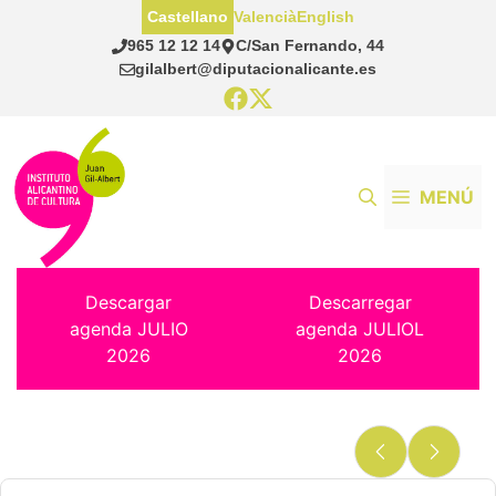
Saltar
Castellano
Valencià
English
al
965 12 12 14
C/San Fernando, 44
contenido
gilalbert@diputacionalicante.es
MENÚ
Descargar
Descarregar
agenda JULIO
agenda JULIOL
2026
2026