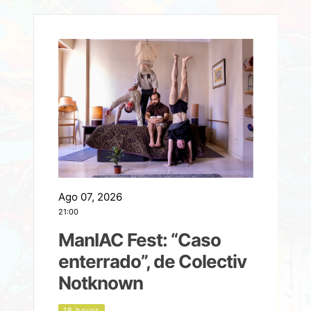
Ago 07, 2026
A
21:00
2
ManIAC Fest: “Caso
a
enterrado”, de Colectiv
Notknown
n
18 hours