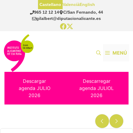
Saltar
Castellano
Valencià
English
al
965 12 12 14
C/San Fernando, 44
contenido
gilalbert@diputacionalicante.es
MENÚ
Descargar
Descarregar
agenda JULIO
agenda JULIOL
2026
2026