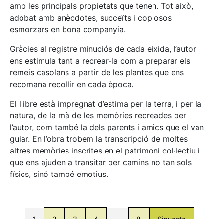
amb les principals propietats que tenen. Tot això,
adobat amb anècdotes, succeïts i copiosos
esmorzars en bona companyia.
Gràcies al registre minuciós de cada eixida, l’autor
ens estimula tant a recrear-la com a preparar els
remeis casolans a partir de les plantes que ens
recomana recollir en cada època.
El llibre està impregnat d’estima per la terra, i per la
natura, de la mà de les memòries recreades per
l’autor, com també la dels parents i amics que el van
guiar. En l’obra trobem la transcripció de moltes
altres memòries inscrites en el patrimoni col·lectiu i
que ens ajuden a transitar per camins no tan sols
físics, sinó també emotius.
1
2
3
4
…
8
Siguente