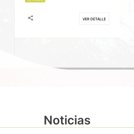
J
F
VER DETALLE
E
Noticias