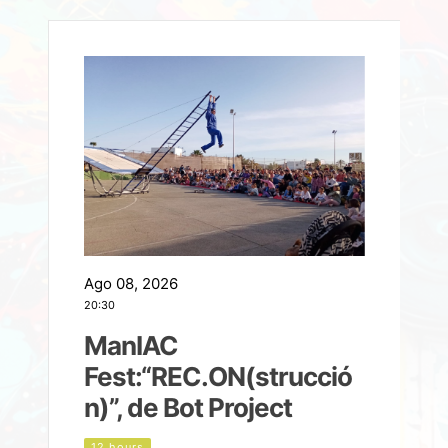
Ago 08, 2026
A
20:30
2
ManIAC
M
a
Fest:“REC.ON(strucció
l
n)”, de Bot Project
12 hours