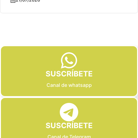
Slide 2 of 6
SUSCRÍBETE
Canal de whatsapp
SUSCRÍBETE
Canal de Telegram