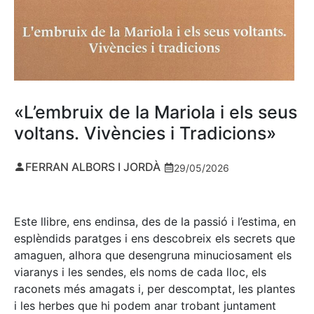
«L’embruix de la Mariola i els seus
voltans. Vivències i Tradicions»
FERRAN ALBORS I JORDÀ
29/05/2026
Este llibre, ens endinsa, des de la passió i l’estima, en
esplèndids paratges i ens descobreix els secrets que
amaguen, alhora que desengruna minuciosament els
viaranys i les sendes, els noms de cada lloc, els
raconets més amagats i, per descomptat, les plantes
i les herbes que hi podem anar trobant juntament