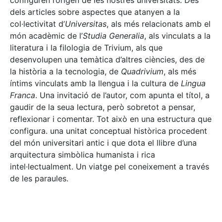
configuren l’origen de les nostres universitats. Des
dels articles sobre aspectes que atanyen a la
col·lectivitat d’
Universitas
, als més relacionats amb el
món acadèmic de l’
Studia Generalia
, als vinculats a la
literatura i la filologia de Trivium, als que
desenvolupen una temàtica d’altres ciències, des de
la història a la tecnologia, de
Quadrivium
, als més
íntims vinculats amb la llengua i la cultura de
Lingua
Franca
. Una invitació de l’autor, com apunta el títol, a
gaudir de la seua lectura, però sobretot a pensar,
reflexionar i comentar. Tot això en una estructura que
configura. una unitat conceptual històrica procedent
del món universitari antic i que dota el llibre d’una
arquitectura simbòlica humanista i rica
intel·lectualment. Un viatge pel coneixement a través
de les paraules.