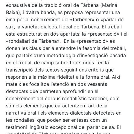
exhaustiva de la tradició oral de Tàrbena (Marina
Baixa), i d’altra banda, es proposa representar una
eina per al coneixement del «tarbener» o «parlar de
sa», la varietat dialectal local de Tàrbena. El treball
està estructurat en dos apartats: la «presentació» i el
«rondallari de Tàrbena». En la «presentació» es
donen les claus per a entendre la fesomia del treball,
que parteix d’una metodologia d’investigació basada
en el treball de camp sobre fonts orals i en la
transcripció dels textos seguint uns criteris que
responen a la màxima fidelitat a la forma oral. Així
mateix es focalitza l’atenció en dos vessants
destacats que permeten aprofundir en el
coneixement del corpus rondallístic tarbener, com
són els elements que caracteritzen l’art de la
narrativa oral i els elements dialectals detectats en
les rondalles, que poden ser enteses com un
testimoni lingüístic excepcional del parlar de sa. El