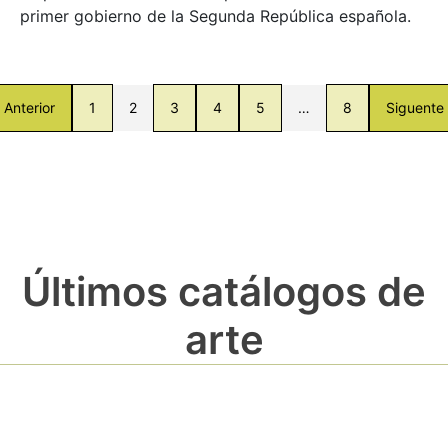
primer gobierno de la Segunda República española.
Anterior
1
2
3
4
5
…
8
Siguente
Últimos catálogos de
arte