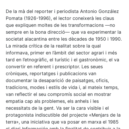
De la mà del reporter i periodista Antonio González
Pomata (1926-1996), el lector coneixerà les claus
que expliquen moltes de les transformacions —no
sempre en la bona direcció— que va experimentar la
societat alacantina entre les dècades de 1950 i 1990.
La mirada crítica de la realitat sobre la qual
informava, primer en l’àmbit del sector agrari i més
tard en l’etnogràfic, el turístic i el gastronòmic, el va
convertir en referent i prescriptor. Les seues
cròniques, reportatges i publicacions van
documentar la desaparició de paisatges, oficis,
tradicions, modes i estils de vida i, al mateix temps,
van reflectir el seu compromís social en mostrar
empatia cap als problemes, els anhels i les
necessitats de la gent. Va ser la cara visible i el
protagonista indiscutible del projecte «Menjars de la
terra», una iniciativa que va posar en marxa el 1985
el diari
Información
amb la finalitat de contribuir a la