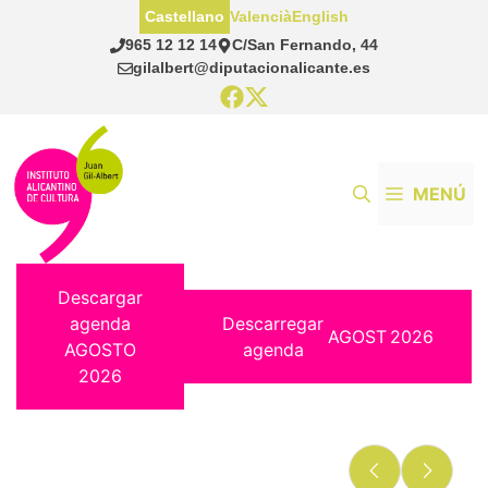
Saltar
Castellano
Valencià
English
al
965 12 12 14
C/San Fernando, 44
contenido
gilalbert@diputacionalicante.es
MENÚ
Descargar
agenda
Descarregar
AGOST
2026
AGOSTO
agenda
2026