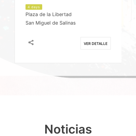
4 days
Plaza de la Libertad
P
San Miguel de Salinas
X
E
VER DETALLE
Noticias