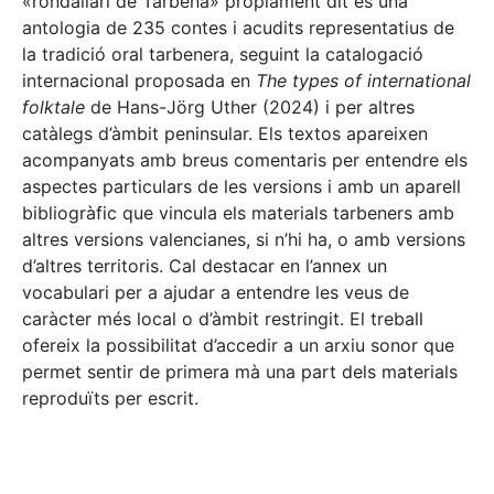
«rondallari de Tàrbena» pròpiament dit és una
antologia de 235 contes i acudits representatius de
la tradició oral tarbenera, seguint la catalogació
internacional proposada en
The types of international
folktale
de Hans-Jörg Uther (2024) i per altres
catàlegs d’àmbit peninsular. Els textos apareixen
acompanyats amb breus comentaris per entendre els
aspectes particulars de les versions i amb un aparell
bibliogràfic que vincula els materials tarbeners amb
altres versions valencianes, si n’hi ha, o amb versions
d’altres territoris. Cal destacar en l’annex un
vocabulari per a ajudar a entendre les veus de
caràcter més local o d’àmbit restringit. El treball
ofereix la possibilitat d’accedir a un arxiu sonor que
permet sentir de primera mà una part dels materials
reproduïts per escrit.