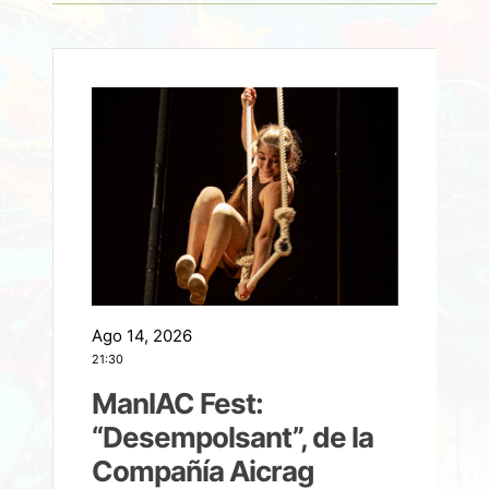
Ago 14, 2026
A
21:30
21
ManIAC Fest:
a
“Desempolsant”, de la
Compañía Aicrag