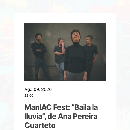
Ago 09, 2026
A
22:00
21
ManIAC Fest: “Baila la
a
lluvia”, de Ana Pereira
Cuarteto