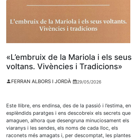
«L’embruix de la Mariola i els seus
voltans. Vivències i Tradicions»
FERRAN ALBORS I JORDÀ
29/05/2026
Este llibre, ens endinsa, des de la passió i l’estima, en
esplèndids paratges i ens descobreix els secrets que
amaguen, alhora que desengruna minuciosament els
viaranys i les sendes, els noms de cada lloc, els
raconets més amagats i, per descomptat, les plantes