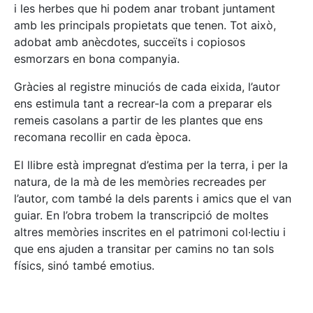
i les herbes que hi podem anar trobant juntament
amb les principals propietats que tenen. Tot això,
adobat amb anècdotes, succeïts i copiosos
esmorzars en bona companyia.
Gràcies al registre minuciós de cada eixida, l’autor
ens estimula tant a recrear-la com a preparar els
remeis casolans a partir de les plantes que ens
recomana recollir en cada època.
El llibre està impregnat d’estima per la terra, i per la
natura, de la mà de les memòries recreades per
l’autor, com també la dels parents i amics que el van
guiar. En l’obra trobem la transcripció de moltes
altres memòries inscrites en el patrimoni col·lectiu i
que ens ajuden a transitar per camins no tan sols
físics, sinó també emotius.