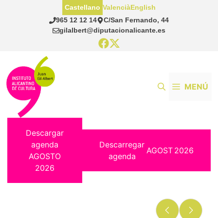
Saltar
Castellano
Valencià
English
al
965 12 12 14
C/San Fernando, 44
contenido
gilalbert@diputacionalicante.es
MENÚ
Descargar
agenda
Descarregar
AGOST
2026
AGOSTO
agenda
2026