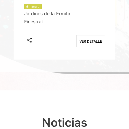
6 hours
Jardines de la Ermita
P
Finestrat
S
E
VER DETALLE
Noticias