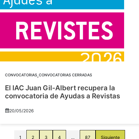
,
CONVOCATORIAS
CONVOCATORIAS CERRADAS
El IAC Juan Gil-Albert recupera la
convocatoria de Ayudas a Revistas
20/05/2026
1
2
3
4
…
87
Siguiente