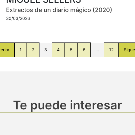
Extractos de un diario mágico (2020)
30/03/2026
erior
1
2
3
4
5
6
…
12
Sigue
Te puede interesar