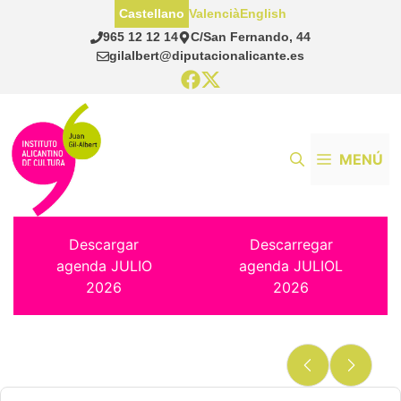
Saltar
Castellano
Valencià
English
al
965 12 12 14
C/San Fernando, 44
contenido
gilalbert@diputacionalicante.es
MENÚ
Descargar
Descarregar
agenda JULIO
agenda JULIOL
2026
2026