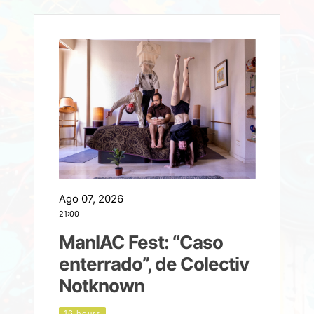
Ago 07, 2026
A
21:00
2
ManIAC Fest: “Caso
a
enterrado”, de Colectiv
Notknown
n
16 hours