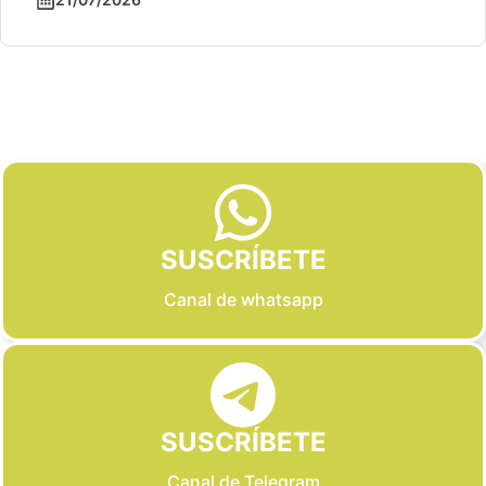
Slide 2 of 6
SUSCRÍBETE
Canal de whatsapp
SUSCRÍBETE
Canal de Telegram