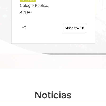
Colegio Público
Aigües
E
VER DETALLE
Noticias