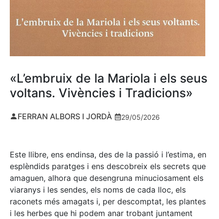
«L’embruix de la Mariola i els seus
voltans. Vivències i Tradicions»
FERRAN ALBORS I JORDÀ
29/05/2026
Este llibre, ens endinsa, des de la passió i l’estima, en
esplèndids paratges i ens descobreix els secrets que
amaguen, alhora que desengruna minuciosament els
viaranys i les sendes, els noms de cada lloc, els
raconets més amagats i, per descomptat, les plantes
i les herbes que hi podem anar trobant juntament