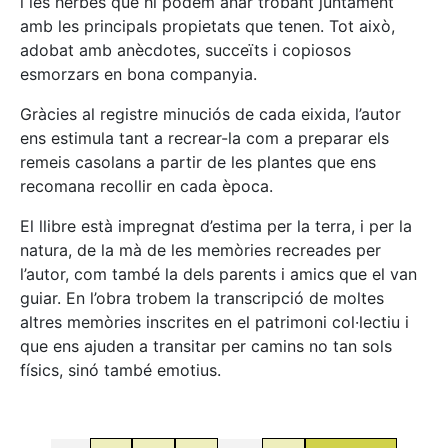
i les herbes que hi podem anar trobant juntament
amb les principals propietats que tenen. Tot això,
adobat amb anècdotes, succeïts i copiosos
esmorzars en bona companyia.
Gràcies al registre minuciós de cada eixida, l’autor
ens estimula tant a recrear-la com a preparar els
remeis casolans a partir de les plantes que ens
recomana recollir en cada època.
El llibre està impregnat d’estima per la terra, i per la
natura, de la mà de les memòries recreades per
l’autor, com també la dels parents i amics que el van
guiar. En l’obra trobem la transcripció de moltes
altres memòries inscrites en el patrimoni col·lectiu i
que ens ajuden a transitar per camins no tan sols
físics, sinó també emotius.