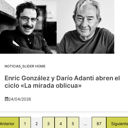
,
NOTICIAS
SLIDER HOME
Enric González y Darío Adanti abren el
ciclo «La mirada oblicua»
24/04/2026
Anterior
1
2
3
4
5
…
87
Siguient