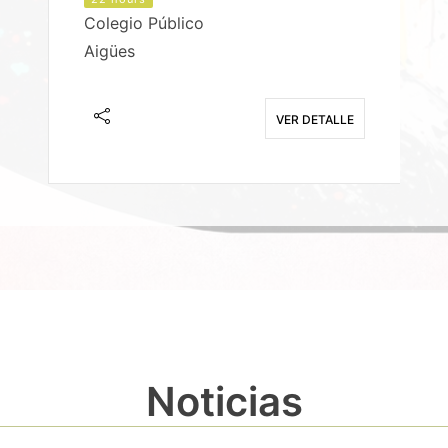
Colegio Público
Aigües
E
VER DETALLE
Noticias