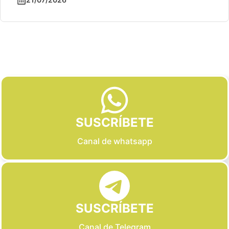
Slide 2 of 6
SUSCRÍBETE
Canal de whatsapp
SUSCRÍBETE
Canal de Telegram