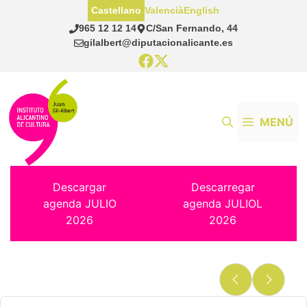
Saltar
Castellano
Valencià
English
al
965 12 12 14
C/San Fernando, 44
contenido
gilalbert@diputacionalicante.es
MENÚ
Descargar
Descarregar
agenda JULIO
agenda JULIOL
2026
2026