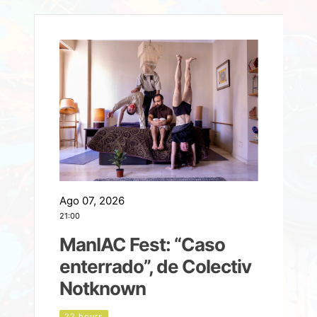
Ago 07, 2026
A
21:00
2
ManIAC Fest: “Caso
a
enterrado”, de Colectiv
Notknown
d
22 hours