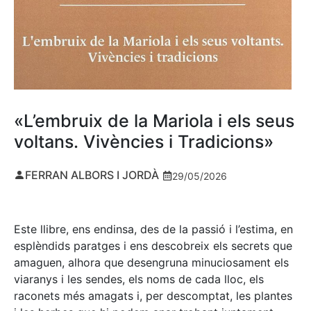
«L’embruix de la Mariola i els seus
voltans. Vivències i Tradicions»
FERRAN ALBORS I JORDÀ
29/05/2026
Este llibre, ens endinsa, des de la passió i l’estima, en
esplèndids paratges i ens descobreix els secrets que
amaguen, alhora que desengruna minuciosament els
viaranys i les sendes, els noms de cada lloc, els
raconets més amagats i, per descomptat, les plantes